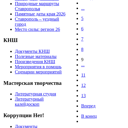
Природные маршруты
...
Ставрополья
Памятные даты края 2026
5
Ставрополь – уездный
город
6
Место силы: регион 26
7
КНШ
8
Документы КНШ
Полезные материалы
9
Произведения КНШ
...
Мероприятия в помощь
Сценарии мероприятий
11
Мастерская творчества
12
Литературная студия
13
Литературный
калейдоскоп
Вперед
Коррупции Нет!
В конец
Документы