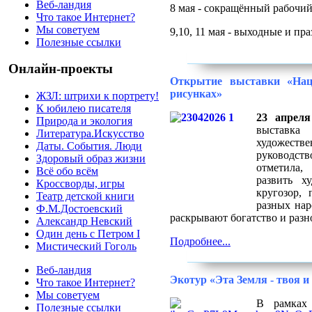
Веб-ландия
8 мая - сокращённый рабочий
Что такое Интернет?
Мы советуем
9,10, 11 мая - выходные и п
Полезные ссылки
Онлайн-проекты
Открытие выставки «Нац
рисунках»
ЖЗЛ: штрихи к портрету!
К юбилею писателя
23 апрел
Природа и экология
выставка
Литература.Искусство
художест
Даты. События. Люди
руководств
Здоровый образ жизни
отметила,
Всё обо всём
развить х
Кроссворды, игры
кругозор,
Театр детской книги
разных нар
Ф.М.Достоевский
раскрывают богатство и разн
Александр Невский
Один день с Петром I
Подробнее...
Мистический Гоголь
Веб-ландия
Экотур «Эта Земля - твоя и
Что такое Интернет?
Мы советуем
В рамках
Полезные ссылки