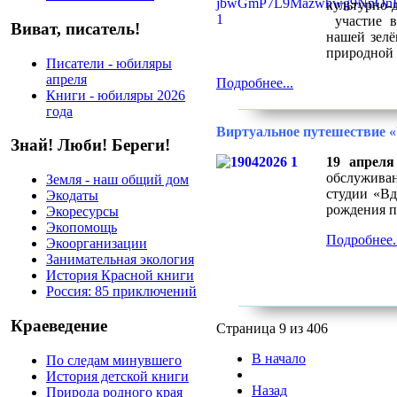
культурно-
участие в
Виват, писатель!
нашей зелё
природной 
Писатели - юбиляры
апреля
Подробнее...
Книги - юбиляры 2026
года
Виртуальное путешествие 
Знай! Люби! Береги!
19 апреля
обслужива
Земля - наш общий дом
студии «Вд
Экодаты
рождения п
Экоресурсы
Экопомощь
Подробнее..
Экоорганизации
Занимательная экология
История Красной книги
Россия: 85 приключений
Краеведение
Страница 9 из 406
В начало
По следам минувшего
История детской книги
Назад
Природа родного края