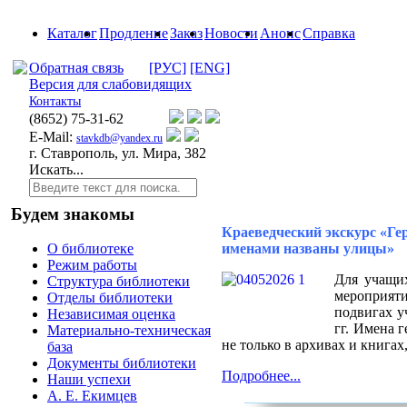
Каталог
Продление
Заказ
Новости
Анонс
Справка
Обратная связь
[РУС]
[ENG]
Версия для слабовидящих
Контакты
(8652)
75-31-62
E-Mail:
stavkdb@yandex.ru
г. Ставрополь, ул. Мира, 382
Искать...
Будем знакомы
Краеведческий экскурс «Гер
именами названы улицы»
О библиотеке
Режим работы
Для учащих
Структура библиотеки
мероприят
Отделы библиотеки
подвигах у
Независимая оценка
гг. Имена 
Материально-техническая
не только в архивах и книгах,
база
Документы библиотеки
Подробнее...
Наши успехи
А. Е. Екимцев