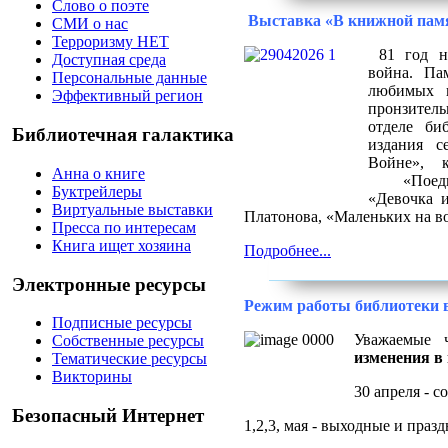
Слово о поэте
Выставка «В книжной пам
СМИ о нас
Терроризму НЕТ
81 год на
Доступная среда
война. Па
Персональные данные
любимых 
Эффективный регион
пронзитель
отделе би
Библиотечная галактика
издания с
Войне», 
Анна о книге
«Поедино
Буктрейлеры
«Девочка и
Виртуальные выставки
Платонова, «Маленьких на во
Пресса по интересам
Книга ищет хозяина
Подробнее...
Электронные ресурсы
Режим работы библиотеки 
Подписные ресурсы
Уважаемые 
Собственные ресурсы
изменения в
Тематические ресурсы
Викторины
30 апреля - 
Безопасный Интернет
1,2,3, мая - выходные и праз