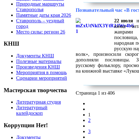
Природные маршруты
Ставрополья
Познавательный час «В гос
Памятные даты края 2026
Ставрополь – уездный
22 июля
на
город
юные чита
Место силы: регион 26
жанрами р
пословица,
народная п
КНШ
русскую на
волк», произносили скоро
Документы КНШ
дополняли пословицы. З
Полезные материалы
русскому фольклору, просм
Произведения КНШ
на книжной выставке «Лукош
Мероприятия в помощь
Сценарии мероприятий
Мастерская творчества
Страница 1 из 406
Литературная студия
Литературный
калейдоскоп
1
2
Коррупции Нет!
3
Документы