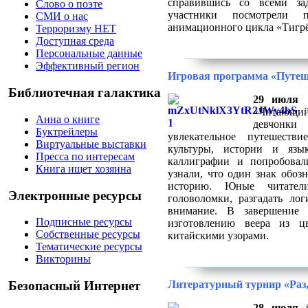
справившись со всеми за
Слово о поэте
участники посмотрели 
СМИ о нас
анимационного цикла «Тигрён
Терроризму НЕТ
Доступная среда
Персональные данные
Эффективный регион
Игровая программа «Путеш
Библиотечная галактика
29 июля
н
«Читающи
Анна о книге
девчон
Буктрейлеры
увлекательное путешеств
Виртуальные выставки
культуры, истории и язык
Пресса по интересам
каллиграфии и попробовал
Книга ищет хозяина
узнали, что один знак обоз
историю. Юные читател
Электронные ресурсы
головоломки, разгадать лог
внимание. В завершение м
Подписные ресурсы
изготовлению веера из ц
Собственные ресурсы
китайскими узорами.
Тематические ресурсы
Викторины
Литературный турнир «Раз, 
Безопасный Интернет
28 июля
б