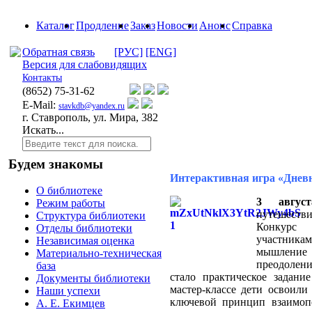
Каталог
Продление
Заказ
Новости
Анонс
Справка
Обратная связь
[РУС]
[ENG]
Версия для слабовидящих
Контакты
(8652)
75-31-62
E-Mail:
stavkdb@yandex.ru
г. Ставрополь, ул. Мира, 382
Искать...
Будем знакомы
Интерактивная игра «Дневн
О библиотеке
3 август
Режим работы
путешеств
Структура библиотеки
Конкурс
Отделы библиотеки
участника
Независимая оценка
мышление и
Материально-техническая
преодолени
база
стало практическое задани
Документы библиотеки
мастер-классе дети освоили
Наши успехи
ключевой принцип взаимоп
А. Е. Екимцев