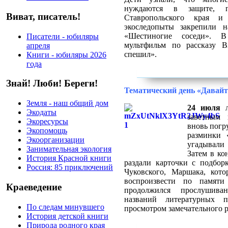
нуждаются в защите, 
Виват, писатель!
Ставропольского края и
экоследопыты закрепили н
«Шестиногие соседи». В
Писатели - юбиляры
мультфильм по рассказу 
апреля
спешил».
Книги - юбиляры 2026
года
Знай! Люби! Береги!
Тематический день «Давай
Земля - наш общий дом
24 июля
л
Экодаты
заветным 
Экоресурсы
вновь погру
Экопомощь
разминки 
Экоорганизации
угадывали
Занимательная экология
Затем в ко
История Красной книги
раздали карточки с подбор
Россия: 85 приключений
Чуковского, Маршака, кот
воспроизвести по памяти
Краеведение
продолжился прослушива
названий литературных п
По следам минувшего
просмотром замечательного 
История детской книги
Природа родного края