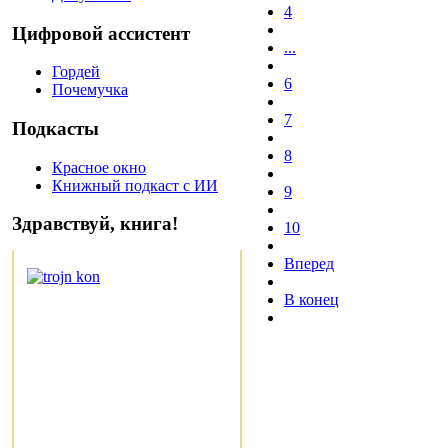
4
Цифровой ассистент
...
Гордей
6
Почемучка
7
Подкасты
8
Красное окно
Книжный подкаст с ИИ
9
Здравствуй, книга!
10
Вперед
В конец