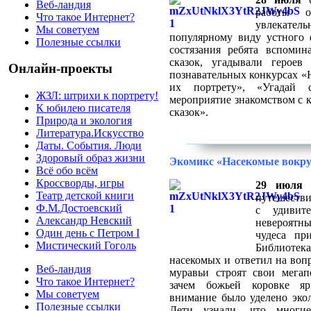
Веб-ландия
работы о
Что такое Интернет?
увлекатель
Мы советуем
популярному виду устного ф
Полезные ссылки
состязания ребята вспоми
сказок, угадывали героев
Онлайн-проекты
познавательных конкурсах «Н
их портрету», «Угадай 
ЖЗЛ: штрихи к портрету!
мероприятие знакомством с
К юбилею писателя
сказок».
Природа и экология
Литература.Искусство
Даты. События. Люди
Здоровый образ жизни
Экомикс «Насекомые вокру
Всё обо всём
Кроссворды, игры
29 июля
ю
Театр детской книги
путешестви
Ф.М.Достоевский
с удивит
Александр Невский
невероятны
Один день с Петром I
чудеса пр
Мистический Гоголь
Библиотека
насекомых и ответил на вопр
Веб-ландия
муравьи строят свои мега
Что такое Интернет?
зачем божьей коровке яр
Мы советуем
внимание было уделено эко
Полезные ссылки
Дети узнали, что многи