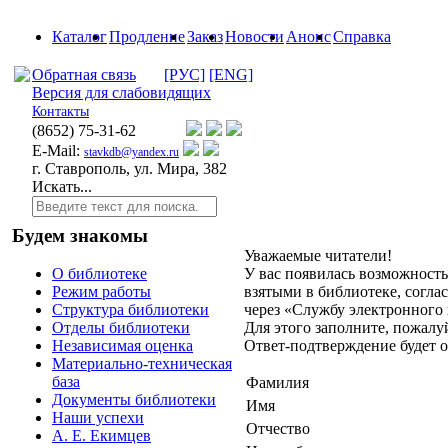
Каталог
Продление
Заказ
Новости
Анонс
Справка
Обратная связь
[РУС]
[ENG]
Версия для слабовидящих
Контакты
(8652)
75-31-62
E-Mail:
stavkdb@yandex.ru
г. Ставрополь, ул. Мира, 382
Искать...
Будем знакомы
Уважаемые читатели!
У вас появилась возможность
О библиотеке
взятыми в библиотеке, согл
Режим работы
через «Службу электронного
Структура библиотеки
Для этого заполните, пожалу
Отделы библиотеки
Ответ-подтверждение будет о
Независимая оценка
Материально-техническая
база
Фамилия
Документы библиотеки
Имя
Наши успехи
Отчество
А. Е. Екимцев