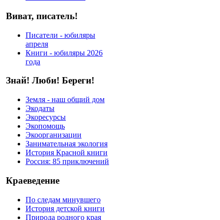
Виват, писатель!
Писатели - юбиляры
апреля
Книги - юбиляры 2026
года
Знай! Люби! Береги!
Земля - наш общий дом
Экодаты
Экоресурсы
Экопомощь
Экоорганизации
Занимательная экология
История Красной книги
Россия: 85 приключений
Краеведение
По следам минувшего
История детской книги
Природа родного края