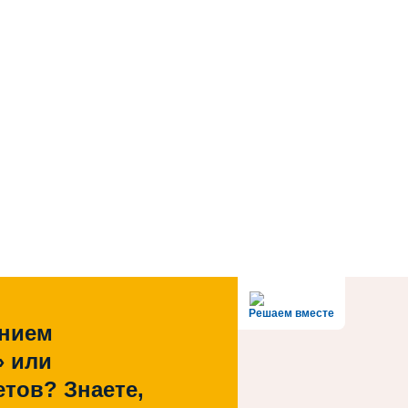
Решаем вместе
ением
» или
тов? Знаете,