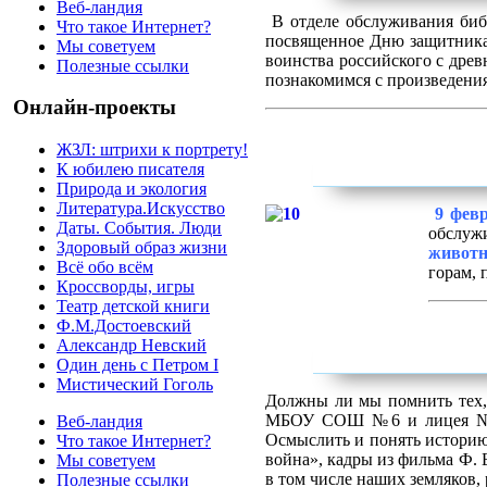
Веб-ландия
В отделе обслуживания би
Что такое Интернет?
посвященное Дню защитник
Мы советуем
воинства российского с дре
Полезные ссылки
познакомимся с произведения
Онлайн-проекты
ЖЗЛ: штрихи к портрету!
К юбилею писателя
Природа и экология
Литература.Искусство
9 фев
Даты. События. Люди
обслуж
Здоровый образ жизни
животн
Всё обо всём
горам, 
Кроссворды, игры
Театр детской книги
Ф.М.Достоевский
Александр Невский
Один день с Петром I
Мистический Гоголь
Должны ли мы помнить тех,
МБОУ СОШ №6 и лицея № 1
Веб-ландия
Осмыслить и понять историю
Что такое Интернет?
война», кадры из фильма Ф. 
Мы советуем
в том числе наших земляков, 
Полезные ссылки