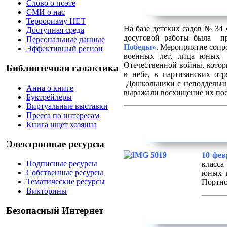
Слово о поэте
СМИ о нас
Терроризму НЕТ
На базе детских садов № 34
Доступная среда
досуговой работы была п
Персональные данные
Победы»
. Мероприятие сопр
Эффективный регион
военных лет, лица юных 
Отечественной войны, котор
Библиотечная галактика
в небе, в партизанских от
Дошкольники с неподдельны
Анна о книге
выражали восхищение их по
Буктрейлеры
Виртуальные выставки
Пресса по интересам
Книга ищет хозяина
Электронные ресурсы
10 фев
Подписные ресурсы
класса
Собственные ресурсы
юных г
Тематические ресурсы
Портно
Викторины
Безопасный Интернет