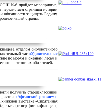
СОШ №6 пройдет мероприятие,
 перелистаем страницы истории
ой обязанности защищать Родину,
прошлое нашей страны.
Екимцева отделом библиотечного
навательный час
«Удивительные
твие по морям и океанам, лесам и
ресного о жизни их обитателей.
могли получить старшеклассники
оприятии
«Афганский реквием»
.
а книжной выставке «Спрятанная
 береты», фотографии «афганцев»,