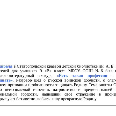
евраля
в Ставропольской краевой детской библиотеке им. А. Е
ателей для учащихся 9 «В» класса
МБОУ СОШ.№6 был пр
орико-литературный экскурс
«Есть такая профессия –
ищать»
. Разговор шёл о русской воинской доблести, о благ
ком призвании и обязанности защищать Родину. Тема защиты О
о неиссякаемый источник патриотизма и предмет нашей 
иональной гордости, нашедший своё отражение в произв
орые учат беззаветно любить нашу прекрасную Родину.