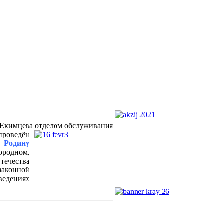
. Екимцева отделом обслуживания
оведён
 Родину
ородном,
течества
законной
едениях