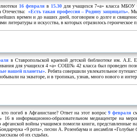
блиотеки
16 февраля
в
15.30
для учащихся 7
«а»
класса МБОУ 
а Отечества:
«Есть такая профессия – Родину защищать»
.
Мы
внейших времен и до наших дней, поговорим о долге и священн
ми литературы и искусства, в которых отразилось героическое 
раля
в Ставропольской краевой детской библиотеке им. А.Е. 
ивания для учащихся
4
«
а
»
СОШ№ 42 класса был проведен поз
ые нашей планеты»
. Ребята совершили увлекательное путешес
побывали на экваторе, и в тропиках, узнав, много нового и инте
 кто погиб в Афганистане? Ответ на этот вопрос
9 февраля
с
6 в информационно-образовательном медиацентре на мер
 афганской войны учащимся помогли книги, представленные н
Бондарчука «9 рота», песни А. Розенбаума и ансамбля «Голубые
рассказы об их судьбах.