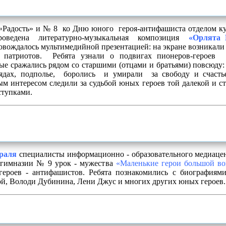
 «Радость» и № 8 ко Дню юного героя-антифашиста отделом ку
роведена литературно-музыкальная композиция
«Орлята 
овождалось мультимедийной презентацией: на экране возникали
патриотов. Ребята узнали о подвигах пионеров-героев 
ые сражались рядом со старшими (отцами и братьями) повсюду: 
рядах, подполье, боролись и умирали за свободу и счасть
м интересом следили за судьбой юных героев
той далекой и 
ступками.
раля
специалисты информационно - образовательного медиацен
 гимназии № 9 урок - мужества
«Маленькие герои большой в
ероев - антифашистов. Ребята познакомились с биографиям
й, Володи Дубинина, Лени Джус и многих других юных героев.