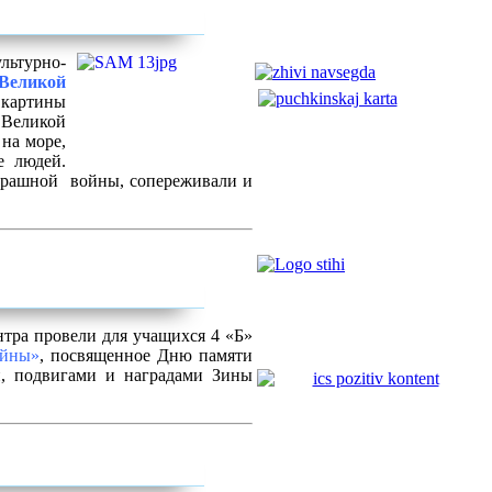
льтурно-
Великой
 картины
Великой
на море,
е людей.
страшной войны
, сопереживали и
тра провели для учащихся 4 «Б»
ойны»
, посвященное Дню памяти
и, подвигами и наградами Зины