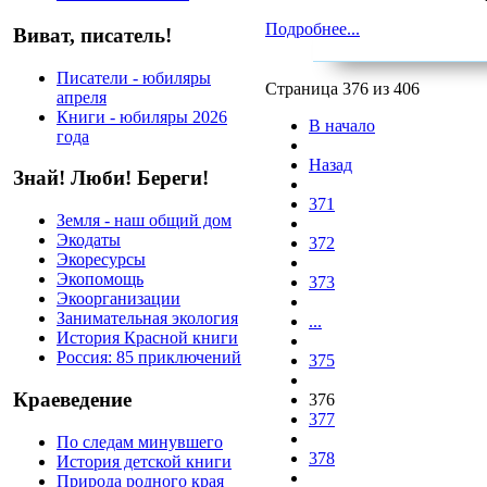
Подробнее...
Виват, писатель!
Писатели - юбиляры
Страница 376 из 406
апреля
Книги - юбиляры 2026
В начало
года
Назад
Знай! Люби! Береги!
371
Земля - наш общий дом
Экодаты
372
Экоресурсы
Экопомощь
373
Экоорганизации
Занимательная экология
...
История Красной книги
Россия: 85 приключений
375
Краеведение
376
377
По следам минувшего
378
История детской книги
Природа родного края