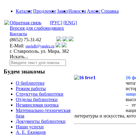
Каталог
Продление
Заказ
Новости
Анонс
Справка
Обратная связь
[РУС]
[ENG]
Версия для слабовидящих
Контакты
(8652)
75-31-62
E-Mail:
stavkdb@yandex.ru
г. Ставрополь, ул. Мира, 382
Искать...
Будем знакомы
16 ф
чит
О библиотеке
ист
Режим работы
защ
Структура библиотеки
высо
Отделы библиотеки
– эт
Независимая оценка
нац
Материально-техническая
литературы и искусства, кот
база
Документы библиотеки
Наши успехи
А. Е. Екимцев