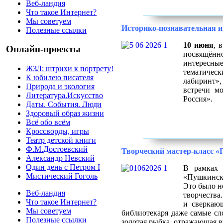
Веб-ландия
Что такое Интернет?
Мы советуем
Историко-познавательная и
Полезные ссылки
10 июня
, 
Онлайн-проекты
посвящённо
интересные
ЖЗЛ: штрихи к портрету!
тематичес
К юбилею писателя
лабиринт»,
Природа и экология
встречи м
Литература.Искусство
Россия».
Даты. События. Люди
Здоровый образ жизни
Всё обо всём
Кроссворды, игры
Театр детской книги
Ф.М.Достоевский
Творческий мастер-класс 
Александр Невский
Один день с Петром I
В рамках 
Мистический Гоголь
«Пушкинска
Это было н
Веб-ландия
творчества
Что такое Интернет?
и сверкаю
Мы советуем
библиотекаря даже самые сл
Полезные ссылки
золотая рыбка, отражающая в