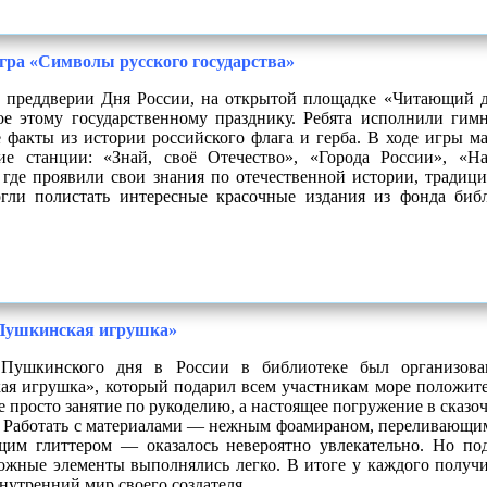
гра «Символы русского государства»
в преддверии Дня России, на открытой площадке «Читающий д
е этому государственному празднику. Ребята исполнили гим
 факты из истории российского флага и герба. В ходе игры м
кие станции: «Знай, своё Отечество», «Города России», «Н
 где проявили свои знания по отечественной истории, традиц
огли полистать интересные красочные издания из фонда биб
«Пушкинская игрушка»
Пушкинского дня в России в библиотеке был организован
я игрушка», который подарил всем участникам море положит
е просто занятие по рукоделию, а настоящее погружение в сказ
. Работать с материалами — нежным фоамираном, переливающи
щим глиттером — оказалось невероятно увлекательно. Но по
ожные элементы выполнялись легко. В итоге у каждого получи
нутренний мир своего создателя.