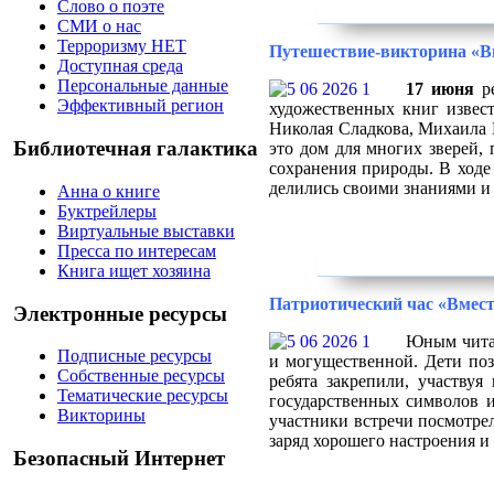
Слово о поэте
СМИ о нас
Терроризму НЕТ
Путешествие-викторина «В
Доступная среда
Персональные данные
17 июня
ре
Эффективный регион
художественных книг извес
Николая Сладкова, Михаила 
Библиотечная галактика
это дом для многих зверей, 
сохранения природы. В ходе
делились своими знаниями и
Анна о книге
Буктрейлеры
Виртуальные выставки
Пресса по интересам
Книга ищет хозяина
Патриотический час «Вмест
Электронные ресурсы
Юным читат
Подписные ресурсы
и могущественной. Дети по
Собственные ресурсы
ребята закрепили, участву
Тематические ресурсы
государственных символов 
Викторины
участники встречи посмотре
заряд хорошего настроения и
Безопасный Интернет