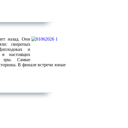
лет назад. Они
мли: свирепых
Диплодоках и
ь в настоящих
й эры. Самые
кторины. В финале встречи юные