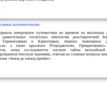
 юных палеонтологов»
вершили невероятное путешествие во времени на миллионы 
 удивительных гигантских обитателях доисторической Зе
 Тираннозаврах и Карнотаврах, мирных травоядных 
псах, а также крылатых Птеродактилях. Превратившис
логов, юные исследователи изучали тайны мезозойско
роприятия блеснули знаниями, отвечая на сложные вопросы ви
льм «Земля до начала времён».