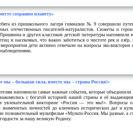
месте сохраним планету»
бята из пришкольного лагеря гимназии № 9 совершили пут
тных отечественных писателей-натуралистов. Сюжеты и герои
Пришвина и других классиков детской литературы напомнили ю
птиц и насекомых, что важно заботиться о чистоте рек и озёр,
 мероприятия дети активно отвечали на вопросы эко-викторин 
 наблюдениями.
е мы – большая сила, вместе мы – страна Россия!»
елям напомнили самые важные события, которые объединили 
знакомились с богатой историей нашей страны и её выдающим
я в увлекательной викторине «Россия — это мы!». Вопросы о
и знаменитых личностей до ключевых исторических дат и кул
ли познавательный мультфильм «Мульти-Россия. Мы разные, а с
 гордости за нашу великую Родину.