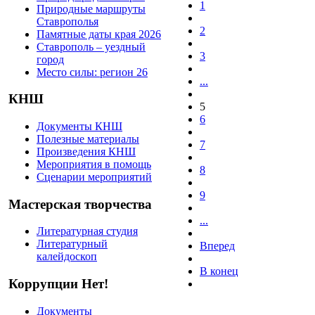
1
Природные маршруты
Ставрополья
2
Памятные даты края 2026
Ставрополь – уездный
3
город
Место силы: регион 26
...
КНШ
5
6
Документы КНШ
Полезные материалы
7
Произведения КНШ
Мероприятия в помощь
8
Сценарии мероприятий
9
Мастерская творчества
...
Литературная студия
Литературный
Вперед
калейдоскоп
В конец
Коррупции Нет!
Документы