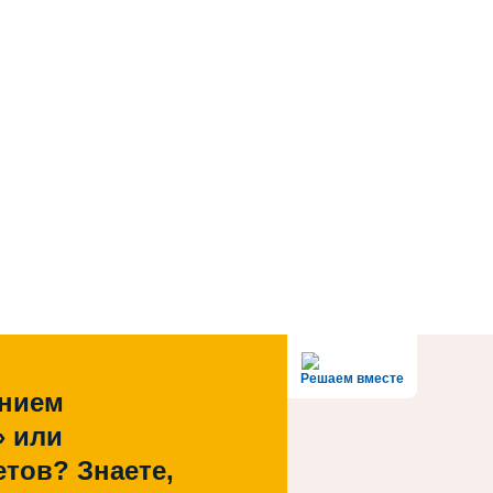
Решаем вместе
ением
» или
тов? Знаете,