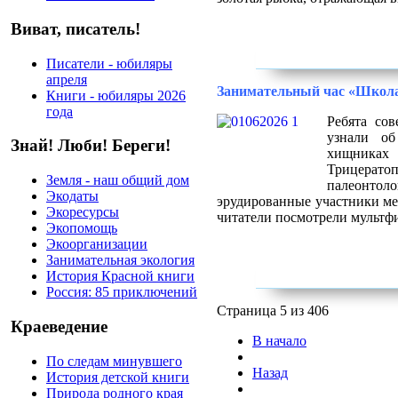
Виват, писатель!
Писатели - юбиляры
апреля
Занимательный час «Школа
Книги - юбиляры 2026
года
Ребята со
узнали об
Знай! Люби! Береги!
хищниках
Трицерато
Земля - наш общий дом
палеонто
Экодаты
эрудированные участники ме
Экоресурсы
читатели посмотрели мультфи
Экопомощь
Экоорганизации
Занимательная экология
История Красной книги
Россия: 85 приключений
Страница 5 из 406
Краеведение
В начало
По следам минувшего
Назад
История детской книги
Природа родного края