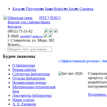
Каталог
Продление
Заказ
Новости
Анонс
Справка
Обратная связь
[РУС]
[ENG]
Версия для слабовидящих
Контакты
(8652)
75-31-62
E-Mail:
stavkdb@yandex.ru
г. Ставрополь, ул. Мира, 382
Искать...
Будем знакомы
«Эффективный регион»: би
О библиотеке
Режим работы
Ставрополь
Структура библиотеки
процесса «
Отделы библиотеки
разработа
Независимая оценка
инструмент
Материально-техническая
база
Подробнее..
Документы библиотеки
Наши успехи
А. Е. Екимцев