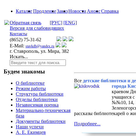
Каталог
Продление
Заказ
Новости
Анонс
Справка
Обратная связь
[РУС]
[ENG]
Версия для слабовидящих
Контакты
(8652)
75-31-62
E-Mail:
stavkdb@yandex.ru
г. Ставрополь, ул. Мира, 382
Искать...
Будем знакомы
Все
детские библиотеки и 
О библиотеке
города Ки
Режим работы
краевом Дн
Структура библиотеки
учащиеся с
Отделы библиотеки
№№10, 14, 
Независимая оценка
Зеленогорс
Материально-техническая
рассказы библиотекарей о жи
база
Документы библиотеки
Подробнее...
Наши успехи
А. Е. Екимцев