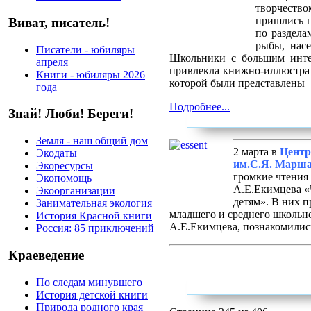
творчест
пришлись п
Виват, писатель!
по разделам
рыбы, нас
Писатели - юбиляры
Школьники с большим инте
апреля
привлекла книжно-иллюстрат
Книги - юбиляры 2026
которой были представлены
года
Подробнее...
Знай! Люби! Береги!
Земля - наш общий дом
2 марта в
Центр
Экодаты
им.С.Я. Маршак
Экоресурсы
громкие чтения
Экопомощь
А.Е.Екимцева «
Экоорганизации
детям». В них 
Занимательная экология
младшего и среднего школьно
История Красной книги
А.Е.Екимцева, познакомились
Россия: 85 приключений
Краеведение
По следам минувшего
История детской книги
Природа родного края