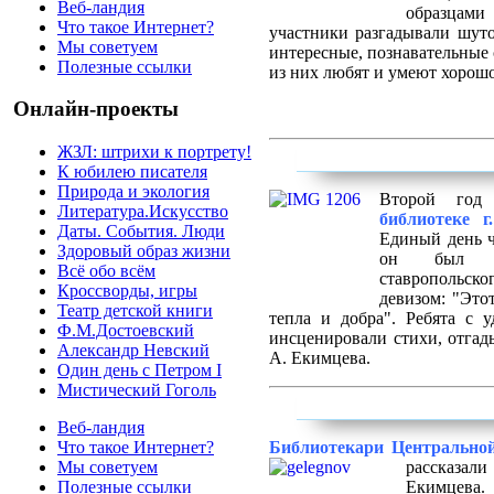
Веб-ландия
образцам
Что такое Интернет?
участники разгадывали шуто
Мы советуем
интересные, познавательные 
Полезные ссылки
из них любят и умеют хорошо
Онлайн-проекты
ЖЗЛ: штрихи к портрету!
К юбилею писателя
Природа и экология
Второй г
Литература.Искусство
библиотеке г
Даты. События. Люди
Единый день ч
Здоровый образ жизни
он был по
Всё обо всём
ставропольс
Кроссворды, игры
девизом: "Этот
Театр детской книги
тепла и добра". Ребята с у
Ф.М.Достоевский
инсценировали стихи, отгад
Александр Невский
А. Екимцева.
Один день с Петром I
Мистический Гоголь
Веб-ландия
Библиотекари Центральной
Что такое Интернет?
рассказал
Мы советуем
Екимцева.
Полезные ссылки