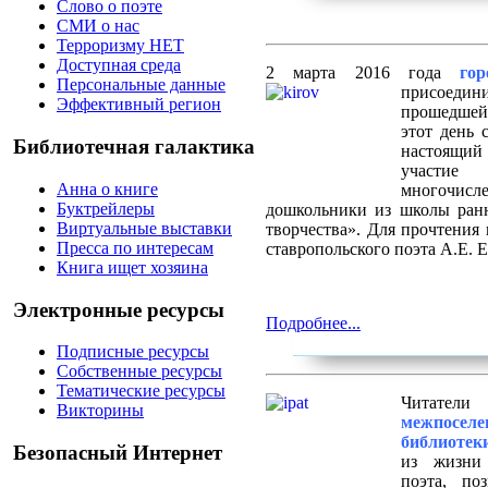
Слово о поэте
СМИ о нас
Терроризму НЕТ
Доступная среда
2 марта 2016 года
го
Персональные данные
присоедини
Эффективный регион
прошедшей 
этот день 
Библиотечная галактика
настоящий
участие
Анна о книге
многочис
Буктрейлеры
дошкольники из школы ран
Виртуальные выставки
творчества». Для прочтения
Пресса по интересам
ставропольского поэта А.Е. 
Книга ищет хозяина
Электронные ресурсы
Подробнее...
Подписные ресурсы
Собственные ресурсы
Тематические ресурсы
Читатели
Викторины
межпосел
библиотек
Безопасный Интернет
из жизни 
поэта, по