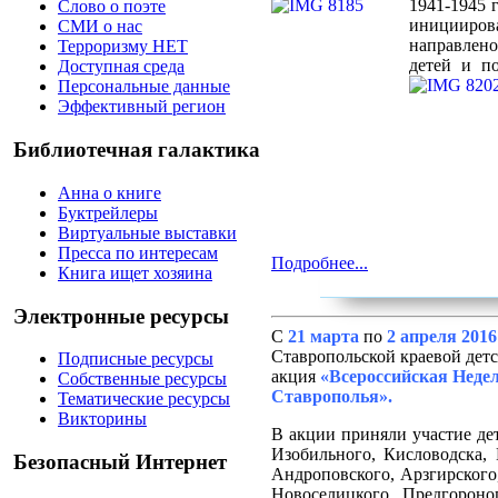
1941-1945 
Слово о поэте
иницииро
СМИ о нас
направлен
Терроризму НЕТ
детей и п
Доступная среда
Персональные данные
Эффективный регион
Библиотечная галактика
Анна о книге
Буктрейлеры
Виртуальные выставки
Пресса по интересам
Подробнее...
Книга ищет хозяина
Электронные ресурсы
С
21 марта
по
2 апреля 2016 
Ставропольской краевой детс
Подписные ресурсы
акция
«Всероссийская Недел
Собственные ресурсы
Ставрополья».
Тематические ресурсы
Викторины
В акции приняли участие дет
Изобильного, Кисловодска, 
Безопасный Интернет
Андроповского, Арзгирского,
Новоселицкого, Предгороног