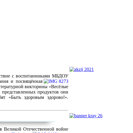
шествие с воспитанниками МБДОУ
ания и посвящённая
литературной викторины «Весёлые
з представленных продуктов они
ят «Быть здоровым здорово!».
 в Великой Отечественной
войне