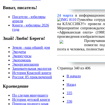
Виват, писатель!
24 марта
в информационно-
Писатели - юбиляры
Гумилёва
сотруд
апреля
на КЛАССИКУ!» провели л
Книги - юбиляры 2026
Мероприятие сопровождалос
года
«Африканская охота» (1988
произведения изобразительно
Знай! Люби! Береги!
Прозвучавши
помогли под
Земля - наш общий дом
поэта и человека, полностью
Экодаты
Экоресурсы
Экопомощь
Экоорганизации
Страница 340 из 406
Занимательная экология
История Красной книги
В начало
Россия: 85 приключений
Назад
Краеведение
335
По следам минувшего
История детской книги
336
Природа родного края