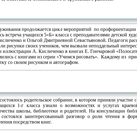
луживания продолжается цикл мероприятий по профориентации
ась встреча учащихся 5«Б» класса с преподавателями детской х
сличенко и Ольгой Дмитриевной Севастьяновой. Педагоги расс
али рисунки своих учеников, чем вызвали неподдельный интерес
 иллюстрации А. Кисличенко в книгах Е. Гончаровой «Полоса
мились с книгами из серии «Учимся рисовать». Каждому из пр
тку со своим рисунком и автографом.
тоялось родительское собрание, в котором приняли участие с
ащихся 1-г класса узнали о возможностях и услугах краево
ичества школы, библиотеки и родителей. На консультации биб
состоялся заинтересованный разговор о роли чтения в фор
ления посредством книг.