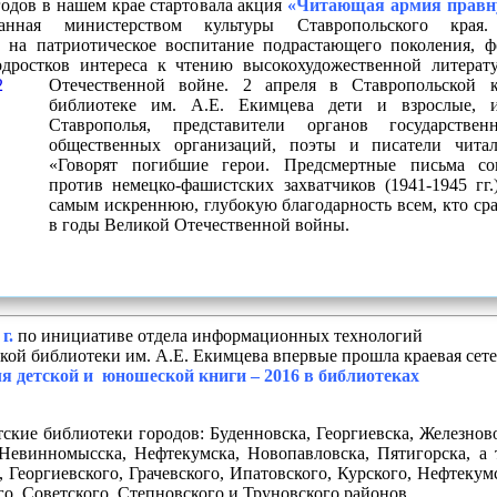
годов в нашем крае стартовала акция
«Читающая армия правн
ванная министерством культуры Ставропольского края.
о на патриотическое воспитание подрастающего поколения, 
одростков интереса к чтению высокохудожественной литера
Отечественной войне. 2 апреля в
Ставропольской к
библиотеке им. А.Е. Екимцева дети и взрослые, 
Ставрополья, представители органов государстве
общественных организаций, поэты и писатели чита
«Говорят погибшие герои. Предсмертные письма со
против немецко-фашистских захватчиков (1941-1945 гг.
самым искреннюю, глубокую благодарность всем, кто сра
в годы Великой Отечественной войны.
г.
по инициативе отдела информационных технологий
кой библиотеки им. А.Е. Екимцева впервые прошла краевая сете
я детской и юношеской книги – 2016 в библиотеках
ские библиотеки городов: Буденновска, Георгиевска, Железнов
Невинномысска, Нефтекумска, Новопавловска, Пятигорска, а 
 Георгиевского, Грачевского, Ипатовского, Курского, Нефтекум
о, Советского, Степновского и Труновского районов.