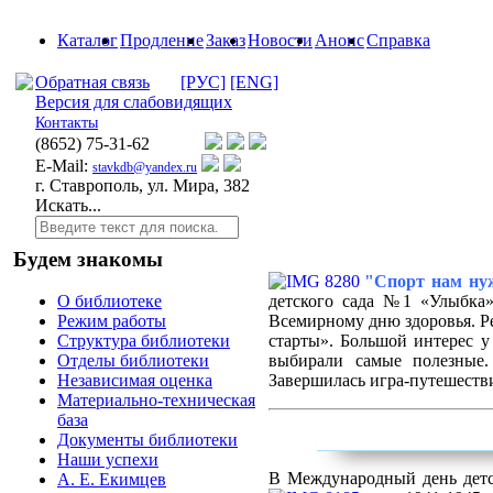
Каталог
Продление
Заказ
Новости
Анонс
Справка
Обратная связь
[РУС]
[ENG]
Версия для слабовидящих
Контакты
(8652)
75-31-62
E-Mail:
stavkdb@yandex.ru
г. Ставрополь, ул. Мира, 382
Искать...
Будем знакомы
"Спорт нам ну
детского сада №1 «Улыбка»
О библиотеке
Всемирному дню здоровья. Ре
Режим работы
старты». Большой интерес у
Структура библиотеки
выбирали самые полезные.
Отделы библиотеки
Завершилась игра-путешеств
Независимая оценка
Материально-техническая
база
Документы библиотеки
Наши успехи
В Международный день детс
А. Е. Екимцев