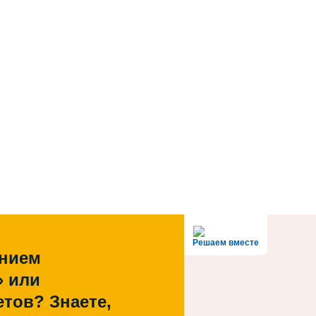
Решаем вместе
ением
» или
тов? Знаете,