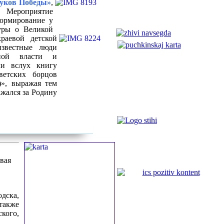
уков Победы»
,
 Мероприятие
формирование у
туры о Великой
раевой детской
известные люди
нной власти и
ли вслух книгу
ветских борцов
)», выражая тем
жался за Родину
вая
одска,
также
ского,