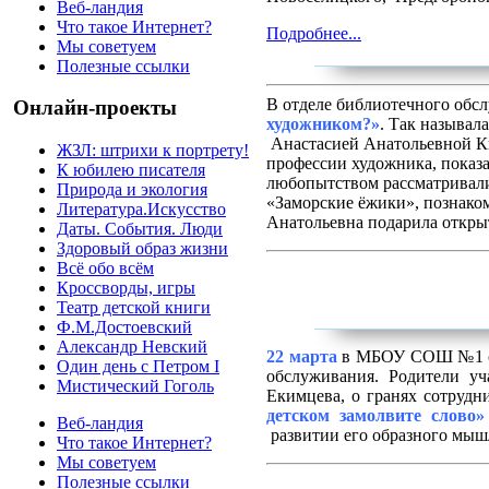
Веб-ландия
Что такое Интернет?
Подробнее...
Мы советуем
Полезные ссылки
В отделе библиотечного обс
Онлайн-проекты
художником?»
. Так называл
Анастасией Анатольевной Ки
ЖЗЛ: штрихи к портрету!
профессии художника, показ
К юбилею писателя
любопытством рассматривали
Природа и экология
«Заморские ёжики», познако
Литература.Искусство
Анатольевна подарила откры
Даты. События. Люди
Здоровый образ жизни
Всё обо всём
Кроссворды, игры
Театр детской книги
Ф.М.Достоевский
Александр Невский
22 марта
в МБОУ СОШ №1 сос
Один день с Петром I
обслуживания. Родители уч
Мистический Гоголь
Екимцева, о гранях сотрудн
детском замолвите слово»
Веб-ландия
развитии его образного мыш
Что такое Интернет?
Мы советуем
Полезные ссылки