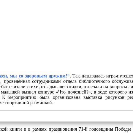
жен, мы со здоровьем дружим!"
. Так называлась игра-путе
, проведённая сотрудниками отдела библиотечного обслужив
бята читали стихи, отгадывали загадки, отвечали на вопросы 
 малышей вызвал конкурс «Что полезней?», в ходе которого и
 К мероприятию была организована выставка рисунков реб
ие спортивной разминкой.
кой книги и в рамках празднования 71-й годовщины Победы