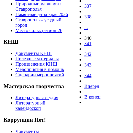
Природные маршруты
337
Ставрополья
Памятные даты края 2026
338
Ставрополь – уездный
город
...
Место силы: регион 26
340
КНШ
341
Документы КНШ
342
Полезные материалы
Произведения КНШ
343
Мероприятия в помощь
Сценарии мероприятий
344
Мастерская творчества
Вперед
В конец
Литературная студия
Литературный
калейдоскоп
Коррупции Нет!
Документы