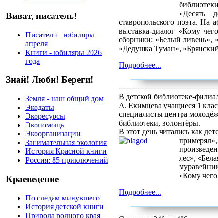
библиотеки
«Десять 
Виват, писатель!
ставропольского поэта. На 
выставка-диалог «Кому чего
Писатели - юбиляры
сборники: «Белый ливень», 
апреля
«Дедушка Туман», «Брянский 
Книги - юбиляры 2026
года
Подробнее...
Знай! Люби! Береги!
В детской библиотеке-филиа
Земля - наш общий дом
А. Екимцева учащиеся 1 кла
Экодаты
специалисты центра молодёжи
Экоресурсы
библиотеки, волонтёры.
Экопомощь
В этот день читались как де
Экоорганизации
примерял»,
Занимательная экология
произведен
История Красной книги
лес», «Бел
Россия: 85 приключений
муравейник
«Кому чего
Краеведение
Подробнее...
По следам минувшего
История детской книги
Природа родного края