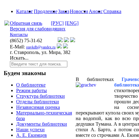
Каталог
Продление
Заказ
Новости
Анонс
Справка
Обратная связь
[РУС]
[ENG]
Версия для слабовидящих
Контакты
(8652)
75-31-62
E-Mail:
stavkdb@yandex.ru
г. Ставрополь, ул. Мира, 382
Искать...
Будем знакомы
В библиотеках
Грачев
библиотек
О библиотеке
стихотвор
Режим работы
творчеств
Структура библиотеки
прошли дес
Отделы библиотеки
на сосне
Независимая оценка
перекрывают купола своих му
Материально-техническая
на водопой, как во всю пр
база
дедушки Тумана. А в централ
Документы библиотеки
стихи А. Барто, а потом с
Наши успехи
вместе со строчками А. Еким
А. Е. Екимцев