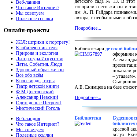
детского сада № 13. В этот
Веб-ландия
говорили о его жизни и тв
Что такое Интернет?
им. А. П. Гайдара познаком
Мы советуем
автора, с необычными любоз
Полезные ссылки
Подробнее...
Онлайн-проекты
ЖЗЛ: штрихи к портрету!
К юбилею писателя
Библиотекари
детской библи
Природа и экология
оформили 
Литература.Искусство
Александра
Даты. События. Люди
презентаци
Здоровый образ жизни
показали р
Всё обо всём
– угадаем»
Кроссворды, игры
Ставрополь
Театр детской книги
А.Е. Екимцева на базе стихот
Ф.М.Достоевский
Александр Невский
Подробнее...
Один день с Петром I
Мистический Гоголь
Библиотеки Буденновс
Веб-ландия
библиотеч
Что такое Интернет?
краевой ак
Мы советуем
вслух Еки
Полезные ссылки