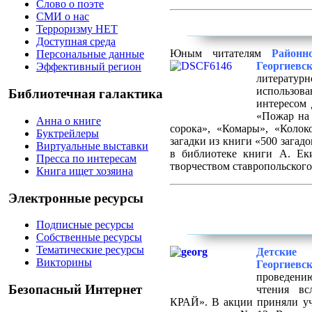
Слово о поэте
СМИ о нас
Терроризму НЕТ
Доступная среда
Юным читателям
Районн
Персональные данные
Георгиев
Эффективный регион
литерат
использо
Библиотечная галактика
интересом 
«Пожар на 
Анна о книге
сорока», «Комары», «Колок
Буктрейлеры
загадки из книги «500 загад
Виртуальные выставки
в библиотеке книги А. Еки
Пресса по интересам
творчеством ставропольского
Книга ищет хозяина
Электронные ресурсы
Подписные ресурсы
Собственные ресурсы
Тематические ресурсы
Детские
Викторины
Георгиевс
проведени
Безопасный Интернет
чтения в
КРАЙ». В акции приняли уч