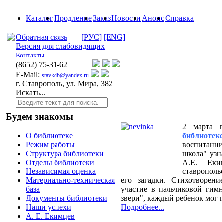
Каталог
Продление
Заказ
Новости
Анонс
Справка
Обратная связь
[РУС]
[ENG]
Версия для слабовидящих
Контакты
(8652)
75-31-62
E-Mail:
stavkdb@yandex.ru
г. Ставрополь, ул. Мира, 382
Искать...
Будем знакомы
2 марта
библиоте
О библиотеке
воспитанни
Режим работы
школа" узн
Структура библиотеки
А.Е. Еки
Отделы библиотеки
ставрополь
Независимая оценка
его загадки. Стихотворен
Материально-техническая
участие в пальчиковой гим
база
звери", каждый ребенок мог 
Документы библиотеки
Подробнее...
Наши успехи
А. Е. Екимцев