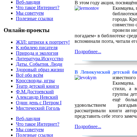
Веб-ландия
В этом году акция, посвящё
Что такое Интернет?
Екимцева, 
Мы советуем
библиотек
Полезные ссылки
города. Кр
совместно 
Онлайн-проекты
провели ин
погадаем» в библиотеке сред
вспоминали поэта, читали его
ЖЗЛ: штрихи к портрету!
К юбилею писателя
Подробнее...
Природа и экология
Литература.Искусство
Даты. События. Люди
Здоровый образ жизни
В Левокумской детской би
Всё обо всём
известно
Кроссворды, игры
Екимцева.
Театр детской книги
стихи, а 
Ф.М.Достоевский
группы дет
Александр Невский
ещё боль
Один день с Петром I
удовольствием разгад
Мистический Гоголь
рассматривали книги автор
представить себе этого замеч
Веб-ландия
Что такое Интернет?
Подробнее...
Мы советуем
Полезные ссылки