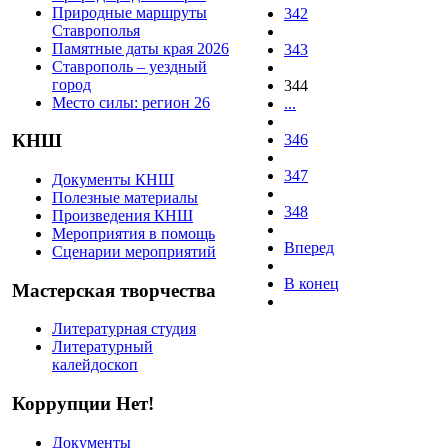
Природные маршруты
342
Ставрополья
Памятные даты края 2026
343
Ставрополь – уездный
город
344
Место силы: регион 26
...
КНШ
346
347
Документы КНШ
Полезные материалы
348
Произведения КНШ
Мероприятия в помощь
Вперед
Сценарии мероприятий
В конец
Мастерская творчества
Литературная студия
Литературный
калейдоскоп
Коррупции Нет!
Документы