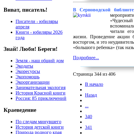
Виват, писатель!
В Серноводской библиот
мероприя
«Чудесный
Писатели - юбиляры
вспомина
апреля
читали ег
Книги - юбиляры 2026
жизни. Проведение акции 
года
восторгом, и это неудивитель
«большого ребенка» (так наз
Знай! Люби! Береги!
Подробнее...
Земля - наш общий дом
Экодаты
Экоресурсы
Страница 344 из 406
Экопомощь
Экоорганизации
В начало
Занимательная экология
История Красной книги
Назад
Россия: 85 приключений
...
Краеведение
340
По следам минувшего
История детской книги
341
Природа родного края