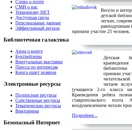
Слово о поэте
СМИ о нас
Весело и интер
Терроризму НЕТ
детской библи
Доступная среда
легкие, соврем
Персональные данные
равнодушным н
Эффективный регион
приняли участие 25 человек.
Библиотечная галактика
Анна о книге
Буктрейлеры
Детская б
Виртуальные выставки
краеведения
Пресса по интересам
библиотеки
Книга ищет хозяина
приняли учас
читательско
Электронные ресурсы
читаем вслу
(учащиеся 2-го класса 
Краеведения ребята позн
Подписные ресурсы
ставропольского поэта
Собственные ресурсы
воодушевлением читали прои
Тематические ресурсы
Викторины
Подробнее...
Безопасный Интернет