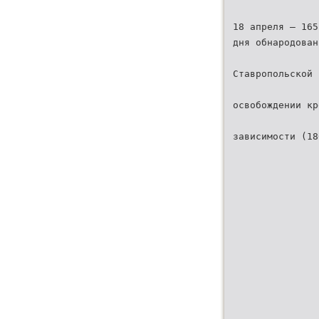
18 апреля – 165
дня обнародован
Ставропольской 
освобождении кр
зависимости (18