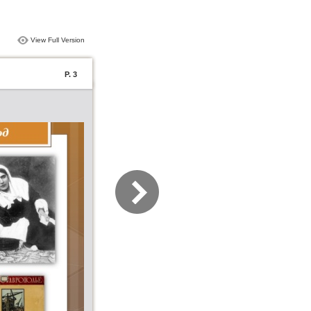
View Full Version
P. 3