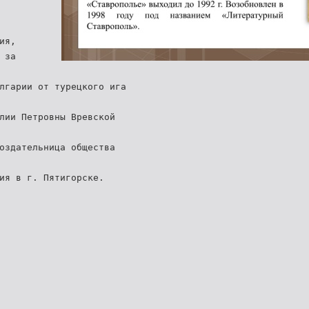
ия,
 за
лгарии от турецкого ига
лии Петровны Вревской
оздательница общества
ия в г. Пятигорске.