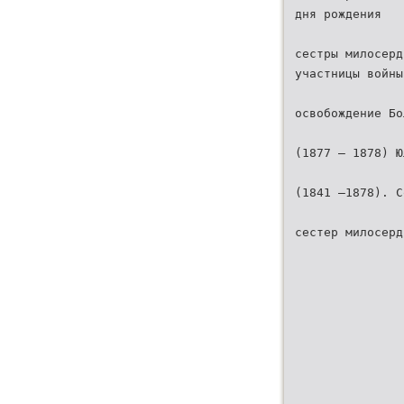
дня рождения
сестры милосерд
участницы войны
освобождение Бо
(1877 – 1878) Ю
(1841 –1878). С
сестер милосерд