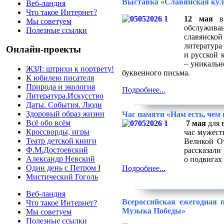
Выставка «Славянская кул
Веб-ландия
Что такое Интернет?
12 мая
в 
Мы советуем
обслуживан
Полезные ссылки
славянской
литература
Онлайн-проекты
и русской 
– уникальн
ЖЗЛ: штрихи к портрету!
буквенного письма.
К юбилею писателя
Природа и экология
Подробнее...
Литература.Искусство
Даты. События. Люди
Здоровый образ жизни
Час памяти «Нам есть, чем г
Всё обо всём
7 мая
для 
Кроссворды, игры
час мужест
Театр детской книги
Великой От
Ф.М.Достоевский
рассказал
Александр Невский
о подвигах
Один день с Петром I
Подробнее...
Мистический Гоголь
Веб-ландия
Всероссийская ежегодная 
Что такое Интернет?
Музыка Победы»
Мы советуем
Полезные ссылки