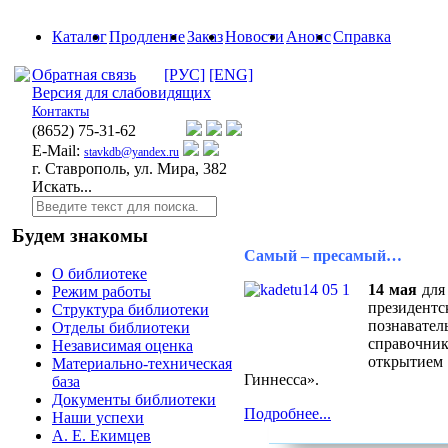
Каталог
Продление
Заказ
Новости
Анонс
Справка
Обратная связь
[РУС]
[ENG]
Версия для слабовидящих
Контакты
(8652)
75-31-62
E-Mail:
stavkdb@yandex.ru
г. Ставрополь, ул. Мира, 382
Искать...
Будем знакомы
Самый – пресамый…
О библиотеке
14 мая
для
Режим работы
президентс
Структура библиотеки
познавате
Отделы библиотеки
справочн
Независимая оценка
открытием
Материально-техническая
Гиннесса».
база
Документы библиотеки
Подробнее...
Наши успехи
А. Е. Екимцев