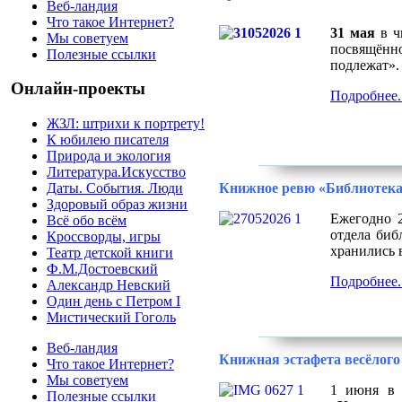
Веб-ландия
Что такое Интернет?
31 мая
в ч
Мы советуем
посвящённ
Полезные ссылки
подлежат».
Онлайн-проекты
Подробнее..
ЖЗЛ: штрихи к портрету!
К юбилею писателя
Природа и экология
Литература.Искусство
Книжное ревю «Библиотека
Даты. События. Люди
Здоровый образ жизни
Ежегодно 2
Всё обо всём
отдела биб
Кроссворды, игры
хранились 
Театр детской книги
Ф.М.Достоевский
Подробнее..
Александр Невский
Один день с Петром I
Мистический Гоголь
Веб-ландия
Книжная эстафета весёлого
Что такое Интернет?
Мы советуем
1 июня в 
Полезные ссылки