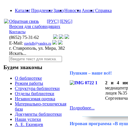
Каталог
Продление
Заказ
Новости
Анонс
Справка
Обратная связь
[РУС]
[ENG]
Версия для слабовидящих
Контакты
(8652)
75-31-62
E-Mail:
stavkdb@yandex.ru
г. Ставрополь, ул. Мира, 382
Искать...
Будем знакомы
Пушкин – наше всё!
О библиотеке
2 и 4 и
Режим работы
медиацент
Структура библиотеки
лицея №35 
Отделы библиотеки
Сергеевича
Независимая оценка
Материально-техническая
Подробнее...
база
Документы библиотеки
Наши успехи
Игровая программа «В пушк
А. Е. Екимцев