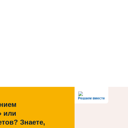
Решаем вместе
ением
» или
тов? Знаете,