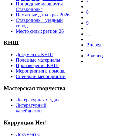
7
Природные маршруты
Ставрополья
8
Памятные даты края 2026
Ставрополь – уездный
9
город
Место силы: регион 26
...
КНШ
Вперед
Документы КНШ
В конец
Полезные материалы
Произведения КНШ
Мероприятия в помощь
Сценарии мероприятий
Мастерская творчества
Литературная студия
Литературный
калейдоскоп
Коррупции Нет!
Документы