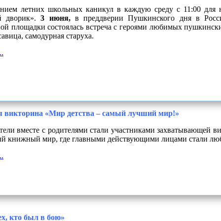
ением летних школьных каникул в каждую среду с 11:00 для
й дворик».
3 июня,
в преддверии Пушкинского дня в Росс
ой площадки состоялась встреча с героями любимых пушкинских
савица, самодурная старуха.
.
я викторина «Мир детства – самый лучший мир!»
ели вместе с родителями стали участниками захватывающей ви
й книжный мир, где главными действующими лицами стали люб
.
х, кто был в бою»