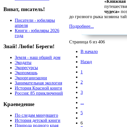
«Книжная 
путешестви
Виват, писатель!
чудеса»
поз
до грозного рыка хозяина тай
Писатели - юбиляры
апреля
Подробнее...
Книги - юбиляры 2026
года
Страница 6 из 406
Знай! Люби! Береги!
В начало
Земля - наш общий дом
Назад
Экодаты
Экоресурсы
1
Экопомощь
Экоорганизации
2
Занимательная экология
История Красной книги
3
Россия: 85 приключений
...
Краеведение
5
По следам минувшего
История детской книги
6
Природа родного края