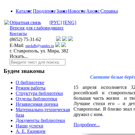
Каталог
Продление
Заказ
Новости
Анонс
Справка
Обратная связь
[РУС]
[ENG]
Версия для слабовидящих
Контакты
(8652)
75-31-62
E-Mail:
stavkdb@yandex.ru
г. Ставрополь, ул. Мира, 382
Искать...
Будем знакомы
Светите белые берёз
О библиотеке
15
апреля
исполняется
3
Режим работы
российский
и
ставропольс
Структура библиотеки
большая часть жизни
и тв
Отделы библиотеки
Лучшие стихи его – и дет
Независимая оценка
Ставрополье. Я близко знал 
Материально-техническая
дружил с ним.
база
Документы библиотеки
Подробнее...
Наши успехи
А. Е. Екимцев