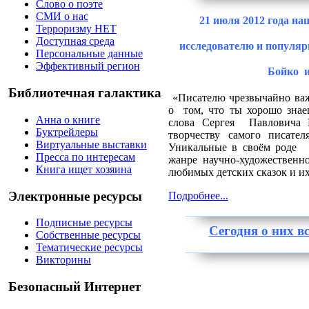
Слово о поэте
СМИ о нас
21 июля 2012 года на
Терроризму НЕТ
Доступная среда
исследователю и популя
Персональные данные
Эффективный регион
Бойко
Библиотечная галактика
«Писателю чрезвычайно важ
о
том, что ты хорошо знае
Анна о книге
слова Сергея
Павловича 
Буктрейлеры
творчеству самого писате
Виртуальные выставки
Уникальные в своём роде
Пресса по интересам
жанре
научно-художественно
Книга ищет хозяина
любимых детских сказок и и
Электронные ресурсы
Подробнее...
Подписные ресурсы
Сегодня о них в
Собственные ресурсы
Тематические ресурсы
Викторины
Безопасный Интернет