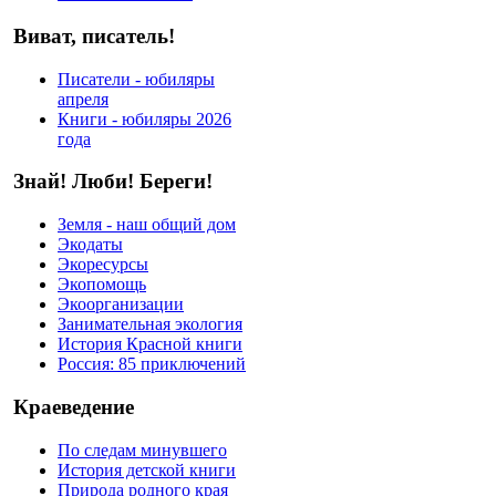
Виват, писатель!
Писатели - юбиляры
апреля
Книги - юбиляры 2026
года
Знай! Люби! Береги!
Земля - наш общий дом
Экодаты
Экоресурсы
Экопомощь
Экоорганизации
Занимательная экология
История Красной книги
Россия: 85 приключений
Краеведение
По следам минувшего
История детской книги
Природа родного края