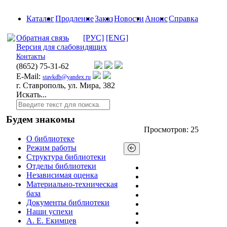
Каталог
Продление
Заказ
Новости
Анонс
Справка
Обратная связь
[РУС]
[ENG]
Версия для слабовидящих
Контакты
(8652)
75-31-62
E-Mail:
stavkdb@yandex.ru
г. Ставрополь, ул. Мира, 382
Искать...
Будем знакомы
Просмотров: 25
О библиотеке
Режим работы
Структура библиотеки
Отделы библиотеки
Независимая оценка
Материально-техническая
база
Документы библиотеки
Наши успехи
А. Е. Екимцев