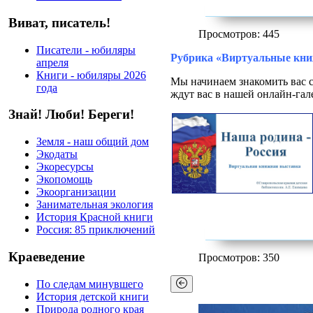
Виват, писатель!
Просмотров: 445
Писатели - юбиляры
Рубрика «Виртуальные кн
апреля
Книги - юбиляры 2026
Мы начинаем знакомить вас 
года
ждут вас в нашей онлайн-гал
Знай! Люби! Береги!
Земля - наш общий дом
Экодаты
Экоресурсы
Экопомощь
Экоорганизации
Занимательная экология
История Красной книги
Россия: 85 приключений
Краеведение
Просмотров: 350
По следам минувшего
История детской книги
Природа родного края