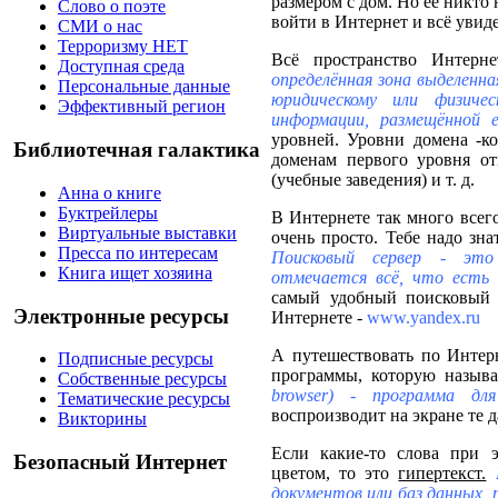
размером с дом. Но её никто 
Слово о поэте
войти в Интернет и всё увид
СМИ о нас
Терроризму НЕТ
Всё пространство Интерн
Доступная среда
определённая зона выделенная
Персональные данные
юридическому или физичес
Эффективный регион
информации, размещённой 
уровней. Уровни домена -ко
Библиотечная галактика
доменам первого уровня о
(учебные заведения) и т. д.
Анна о книге
Буктрейлеры
В Интернете так много всего
Виртуальные выставки
очень просто. Тебе надо зна
Пресса по интересам
Поисковый сервер - это
Книга ищет хозяина
отмечается всё, что есть 
самый удобный поисковый с
Электронные ресурсы
Интернете -
www.yandex.ru
А путешествовать по Инте
Подписные ресурсы
программы, которую назы
Собственные ресурсы
browser) - программа д
Тематические ресурсы
воспроизводит на экране те 
Викторины
Если какие-то слова при 
Безопасный Интернет
цветом, то это
гипертекст.
документов или баз данных