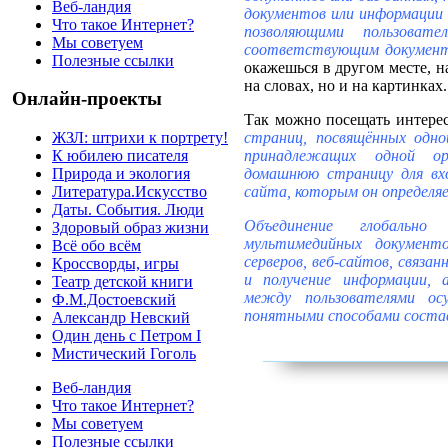
Веб-ландия
документов или информации с
Что такое Интернет?
позволяющими пользоват
Мы советуем
соответствующим докумен
Полезные ссылки
окажешься в другом месте, н
на словах, но и на картинках.
Онлайн-проекты
Так можно посещать интер
страниц, посвящённых одн
ЖЗЛ: штрихи к портрету!
принадлежащих одной ор
К юбилею писателя
домашнюю страницу для вхо
Природа и экология
сайта, которым он определя
Литература.Искусство
Даты. События. Люди
Объединение глобальн
Здоровый образ жизни
мультимедийных документ
Всё обо всём
серверов, веб-сайтов, связан
Кроссворды, игры
и получение информации, 
Театр детской книги
между пользователями о
Ф.М.Достоевский
понятными способами соста
Александр Невский
Один день с Петром I
Мистический Гоголь
Веб-ландия
Что такое Интернет?
Мы советуем
Полезные ссылки