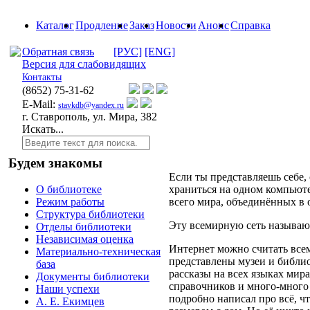
Каталог
Продление
Заказ
Новости
Анонс
Справка
Обратная связь
[РУС]
[ENG]
Версия для слабовидящих
Контакты
(8652)
75-31-62
E-Mail:
stavkdb@yandex.ru
г. Ставрополь, ул. Мира, 382
Искать...
Будем знакомы
Если ты представляешь себе,
храниться на одном компьюте
О библиотеке
всего мира, объединённых в
Режим работы
Структура библиотеки
Эту всемирную сеть называ
Отделы библиотеки
Независимая оценка
Интернет можно считать все
Материально-техническая
представлены музеи и библио
база
рассказы на всех языках мир
Документы библиотеки
справочников и много-много
Наши успехи
подробно написал про всё, чт
А. Е. Екимцев