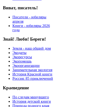
Виват, писатель!
Писатели - юбиляры
апреля
Книги - юбиляры 2026
года
Знай! Люби! Береги!
Земля - наш общий дом
Экодаты
Экоресурсы
Экопомощь
Экоорганизации
Занимательная экология
История Красной книги
Россия: 85 приключений
Краеведение
По следам минувшего
История детской книги
Природа родного края