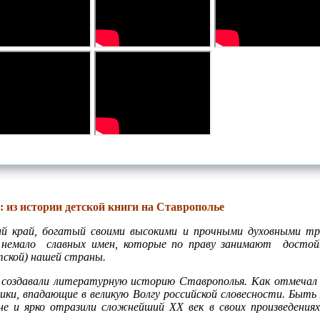
в:
из истории детской книги на Ставрополье
й край, богатый своими высокими и прочными духовными тра
 немало славных имен, которые по праву занимают достой
тской) нашей страны.
 создавали литературную историю Ставрополья. Как отмечал 
дники, впадающие в великую Волгу российской словесности. Быт
е и ярко отразили сложнейший ХХ век в своих произведениях.