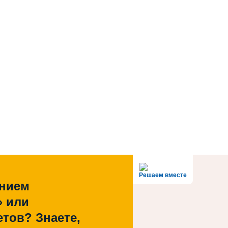
Решаем вместе
ением
» или
тов? Знаете,