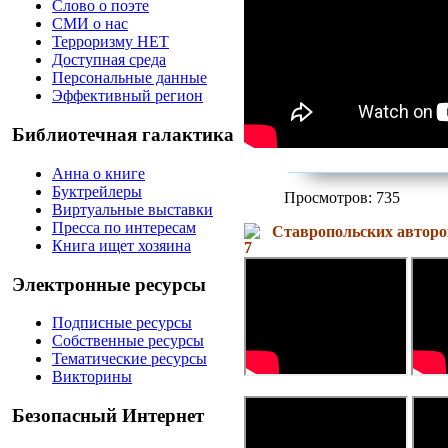
Слово о поэте
СМИ о нас
Терроризму НЕТ
Доступная среда
Персональные данные
Эффективный регион
Библиотечная галактика
Анна о книге
Буктрейлеры
Просмотров: 735
Виртуальные выставки
Пресса по интересам
Ставропольских авторов
Книга ищет хозяина
Электронные ресурсы
Подписные ресурсы
Собственные ресурсы
Тематические ресурсы
Викторины
Безопасный Интернет