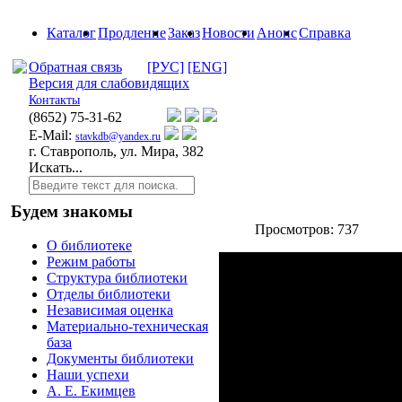
Каталог
Продление
Заказ
Новости
Анонс
Справка
Обратная связь
[РУС]
[ENG]
Версия для слабовидящих
Контакты
(8652)
75-31-62
E-Mail:
stavkdb@yandex.ru
г. Ставрополь, ул. Мира, 382
Искать...
Будем знакомы
Просмотров: 737
О библиотеке
Режим работы
Структура библиотеки
Отделы библиотеки
Независимая оценка
Материально-техническая
база
Документы библиотеки
Наши успехи
А. Е. Екимцев