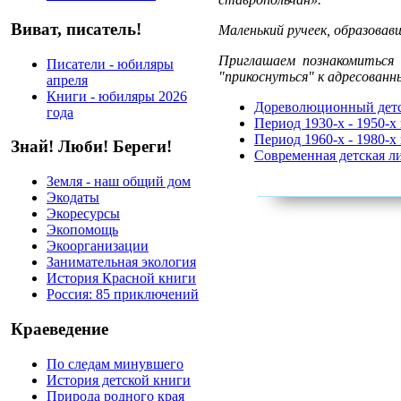
Виват, писатель!
Маленький ручеек, образовав
Приглашаем познакомиться 
Писатели - юбиляры
"прикоснуться" к адресован
апреля
Книги - юбиляры 2026
Дореволюционный детс
года
Период 1930-х - 1950-х 
Период 1960-х - 1980-х 
Знай! Люби! Береги!
Современная детская л
Земля - наш общий дом
Экодаты
Экоресурсы
Экопомощь
Экоорганизации
Занимательная экология
История Красной книги
Россия: 85 приключений
Краеведение
По следам минувшего
История детской книги
Природа родного края