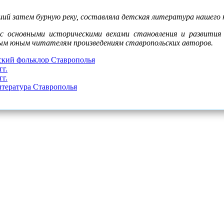
ший затем бурную реку, составляла детская литература нашего 
с основными историческими вехами становления и развития 
ным юным читателям произведениям ставропольских авторов.
кий фольклор Ставрополья
гг.
гг.
итература Ставрополья