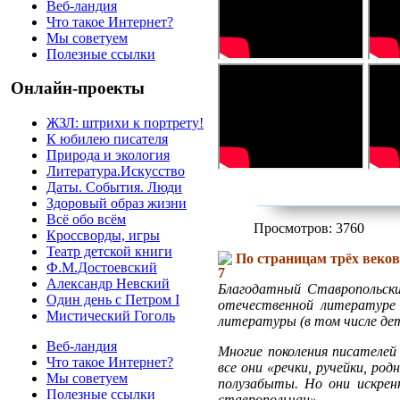
Веб-ландия
Что такое Интернет?
Мы советуем
Полезные ссылки
Онлайн-проекты
ЖЗЛ: штрихи к портрету!
К юбилею писателя
Природа и экология
Литература.Искусство
Даты. События. Люди
Здоровый образ жизни
Всё обо всём
Просмотров: 3760
Кроссворды, игры
Театр детской книги
По страницам трёх веко
Ф.М.Достоевский
Александр Невский
Благодатный Ставропольски
Один день с Петром I
отечественной литературе
Мистический Гоголь
литературы (в том числе де
Веб-ландия
Многие поколения писателей
Что такое Интернет?
все они «речки, ручейки, ро
Мы советуем
полузабыты. Но они искренн
Полезные ссылки
ставропольчан».