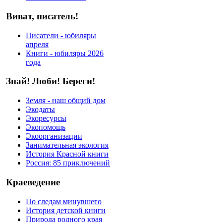
Виват, писатель!
Писатели - юбиляры
апреля
Книги - юбиляры 2026
года
Знай! Люби! Береги!
Земля - наш общий дом
Экодаты
Экоресурсы
Экопомощь
Экоорганизации
Занимательная экология
История Красной книги
Россия: 85 приключений
Краеведение
По следам минувшего
История детской книги
Природа родного края