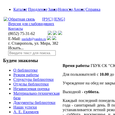
Каталог
Продление
Заказ
Новости
Анонс
Справка
Обратная связь
[РУС]
[ENG]
Версия для слабовидящих
Контакты
(8652)
75-31-62
E-Mail:
stavkdb@yandex.ru
г. Ставрополь, ул. Мира, 382
Искать...
Будем знакомы
Время работы
ГБУК СК "СКД
О библиотеке
Для пользователей с
10.00
до
Режим работы
Структура библиотеки
Учреждение на обед не закры
Отделы библиотеки
Независимая оценка
Выходной -
суббота.
Материально-техническая
база
Каждый последний понедельн
Документы библиотеки
года - санитарный день. В п
Наши успехи
устанавливается летний ре
А. Е. Екимцев
- суббота, воскресенье и 