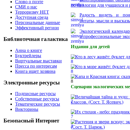
Слово о поэте
по биологии
для учащихся и 
СМИ о нас
Терроризму НЕТ
Радость видеть и пон
Доступная среда
цитаты, мысли и высказ
Персональные данные
Эффективный регион
Экологический календар
и профессиональные экол
Библиотечная галактика
Издания для детей
Анна о книге
Буктрейлеры
Кто в лесу живёт: буклет 
Виртуальные выставки
Пресса по интересам
Кто в море живёт: буклет 
Книга ищет хозяина
Капа и Красная книга: сказ
Электронные ресурсы
Сценарии экологических м
Подписные ресурсы
Величайшая тайна и чудо: 
Собственные ресурсы
классов. (Сост. Т. Ясевич.)
Тематические ресурсы
Викторины
Их стихия - небо: праздник
Безопасный Интернет
Растения и звери всюду: э
(Сост. Т. Царюк.)