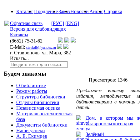
Каталог
Продление
Заказ
Новости
Анонс
Справка
Обратная связь
[РУС]
[ENG]
Версия для слабовидящих
Контакты
(8652)
75-31-62
E-Mail:
stavkdb@yandex.ru
г. Ставрополь, ул. Мира, 382
Искать...
Будем знакомы
Просмотров: 1346
О библиотеке
Предлагаем вашему внима
Режим работы
издания, методические 
Структура библиотеки
библиотекарями в помощь э
Отделы библиотеки
детей.
Независимая оценка
Материально-техническая
Дом, в котором мы жи
база
Ставропольского края
Документы библиотеки
Наши успехи
Зелёный гло
А. Е. Екимцев
аннотированный
библио