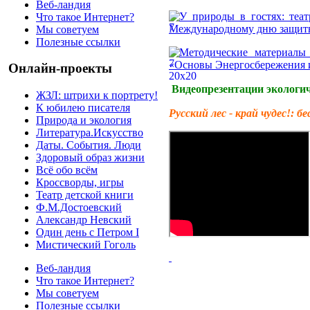
Веб-ландия
У природы в гостях: теат
Что такое Интернет?
Международному дню защиты
Мы советуем
Полезные ссылки
Методические материалы 
«Основы Энергосбережения 
Онлайн-проекты
Видеопрезентации экологи
ЖЗЛ: штрихи к портрету!
К юбилею писателя
Русский лес - край чудес!: б
Природа и экология
Литература.Искусство
Даты. События. Люди
Здоровый образ жизни
Всё обо всём
Кроссворды, игры
Театр детской книги
Ф.М.Достоевский
Александр Невский
Один день с Петром I
Мистический Гоголь
Веб-ландия
Что такое Интернет?
Мы советуем
Полезные ссылки