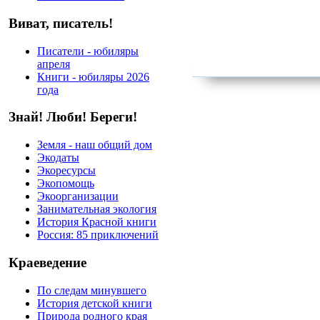
Виват, писатель!
Писатели - юбиляры
апреля
Книги - юбиляры 2026
года
Знай! Люби! Береги!
Земля - наш общий дом
Экодаты
Экоресурсы
Экопомощь
Экоорганизации
Занимательная экология
История Красной книги
Россия: 85 приключений
Краеведение
По следам минувшего
История детской книги
Природа родного края