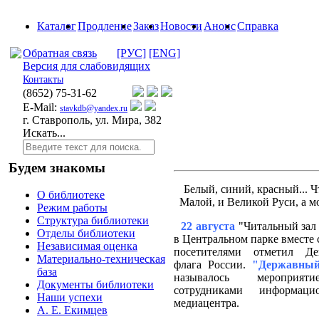
Каталог
Продление
Заказ
Новости
Анонс
Справка
Обратная связь
[РУС]
[ENG]
Версия для слабовидящих
Контакты
(8652)
75-31-62
E-Mail:
stavkdb@yandex.ru
г. Ставрополь, ул. Мира, 382
Искать...
Будем знакомы
Белый, синий, красный... Ч
О библиотеке
Малой, и Великой Руси, а мо
Режим работы
Структура библиотеки
22 августа
"Читальный зал
Отделы библиотеки
в Центральном парке вместе
Независимая оценка
посетителями отметил Де
Материально-техническая
флага России.
"Державный
база
называлось мероприяти
Документы библиотеки
сотрудниками информацион
Наши успехи
медиацентра.
А. Е. Екимцев