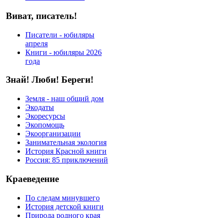
Виват, писатель!
Писатели - юбиляры
апреля
Книги - юбиляры 2026
года
Знай! Люби! Береги!
Земля - наш общий дом
Экодаты
Экоресурсы
Экопомощь
Экоорганизации
Занимательная экология
История Красной книги
Россия: 85 приключений
Краеведение
По следам минувшего
История детской книги
Природа родного края