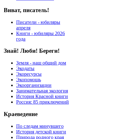
Виват, писатель!
Писатели - юбиляры
апреля
Книги - юбиляры 2026
года
Знай! Люби! Береги!
Земля - наш общий дом
Экодаты
Экоресурсы
Экопомощь
Экоорганизации
Занимательная экология
История Красной книги
Россия: 85 приключений
Краеведение
По следам минувшего
История детской книги
Природа родного края