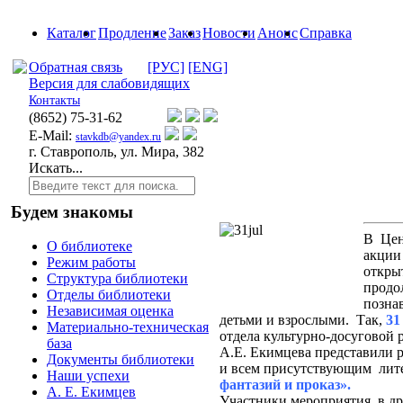
Каталог
Продление
Заказ
Новости
Анонс
Справка
Обратная связь
[РУС]
[ENG]
Версия для слабовидящих
Контакты
(8652)
75-31-62
E-Mail:
stavkdb@yandex.ru
г. Ставрополь, ул. Мира, 382
Искать...
Будем знакомы
В Цен
О библиотеке
акции
Режим работы
откры
Структура библиотеки
продо
Отделы библиотеки
позна
Независимая оценка
детьми и взрослыми. Так,
31
Материально-техническая
отдела культурно-досуговой
база
А.Е. Екимцева представили р
Документы библиотеки
и всем присутствующим лит
Наши успехи
фантазий и проказ».
А. Е. Екимцев
Участники мероприятия в д