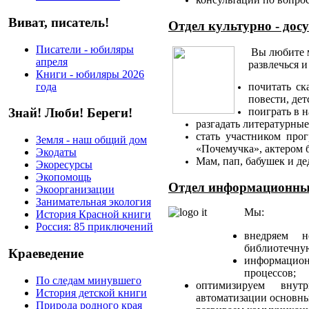
Виват, писатель!
Отдел культурно - дос
Писатели - юбиляры
Вы любите м
апреля
развлечься и
Книги - юбиляры 2026
года
почитать ск
повести, дет
поиграть в 
Знай! Люби! Береги!
разгадать литературные
стать участником про
Земля - наш общий дом
«Почемучка», актером 
Экодаты
Мам, пап, бабушек и д
Экоресурсы
Экопомощь
Отдел информационны
Экоорганизации
Занимательная экология
Мы:
История Красной книги
Россия: 85 приключений
внедряем 
библиотечную
Краеведение
информацион
процессов;
По следам минувшего
оптимизируем внут
История детской книги
автоматизации основны
Природа родного края