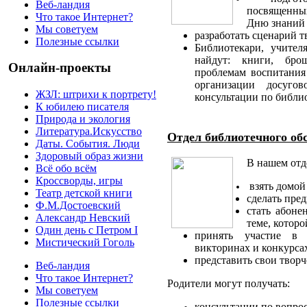
Веб-ландия
посвященны
Что такое Интернет?
Дню знаний 
Мы советуем
разработать сценарий т
Полезные ссылки
Библиотекари, учител
найдут: книги, бро
Онлайн-проекты
проблемам воспитания
организации досуго
ЖЗЛ: штрихи к портрету!
консультации по библи
К юбилею писателя
Природа и экология
Литература.Искусство
Отдел библиотечного о
Даты. События. Люди
Здоровый образ жизни
В нашем отд
Всё обо всём
Кроссворды, игры
взять домой
Театр детской книги
сделать пред
Ф.М.Достоевский
стать абоне
Александр Невский
теме, которо
Один день с Петром I
принять участие в 
Мистический Гоголь
викторинах и конкурсах
представить свои творч
Веб-ландия
Что такое Интернет?
Родители могут получать:
Мы советуем
Полезные ссылки
консультации по вопро