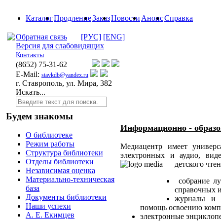
Каталог
Продление
Заказ
Новости
Анонс
Справка
Обратная связь
[РУС]
[ENG]
Версия для слабовидящих
Контакты
(8652)
75-31-62
E-Mail:
stavkdb@yandex.ru
г. Ставрополь, ул. Мира, 382
Искать...
Будем знакомы
Информационно - образ
О библиотеке
Режим работы
Медиацентр имеет универ
Структура библиотеки
электронных и аудио, вид
Отделы библиотеки
детского чтен
Независимая оценка
Материально-техническая
собрание лу
база
справочных и
Документы библиотеки
журналы и г
Наши успехи
помощь освоению комп
А. Е. Екимцев
электронные энциклопе