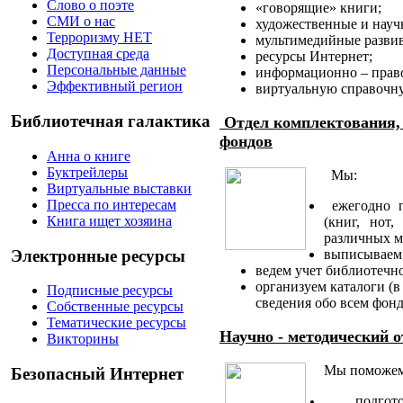
Слово о поэте
«говорящие» книги;
СМИ о нас
художественные и нау
Терроризму НЕТ
мультимедийные разви
Доступная среда
ресурсы Интернет;
Персональные данные
информационно – прав
Эффективный регион
виртуальную справочну
Библиотечная галактика
Отдел комплектования, 
фондов
Анна о книге
Буктрейлеры
Мы:
Виртуальные выставки
Пресса по интересам
ежегодно п
Книга ищет хозяина
(книг, нот,
различных м
Электронные ресурсы
выписываем 
ведем учет библиотечн
организуем каталоги (в
Подписные ресурсы
сведения обо всем фон
Собственные ресурсы
Тематические ресурсы
Научно - методический о
Викторины
Мы поможем
Безопасный Интернет
подготови