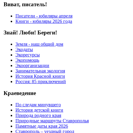
Виват, писатель!
Писатели - юбиляры апреля
Книги - юбиляры 2026 года
Знай! Люби! Береги!
Земля - наш общий дом
Экодаты
Экоресурсы
Экопомощь
Экоорганизации
Занимательная экология
История Красной книги
Россия: 85 приключений
Краеведение
По следам минувшего
История детской книги
Природа родного края
Природные маршруты Ставрополья
Памятные даты края 2026
Ставрополь – уездный город