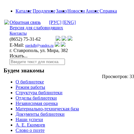
Каталог
Продление
Заказ
Новости
Анонс
Справка
Обратная связь
[РУС]
[ENG]
Версия для слабовидящих
Контакты
(8652)
75-31-62
E-Mail:
stavkdb@yandex.ru
г. Ставрополь, ул. Мира, 382
Искать...
Будем знакомы
Просмотров: 3
О библиотеке
Режим работы
Структура библиотеки
Отделы библиотеки
Независимая оценка
Материально-техническая база
Документы библиотеки
Наши успехи
А. Е. Екимцев
Слово о поэте