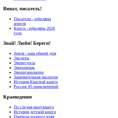
Виват, писатель!
Писатели - юбиляры
апреля
Книги - юбиляры 2026
года
Знай! Люби! Береги!
Земля - наш общий дом
Экодаты
Экоресурсы
Экопомощь
Экоорганизации
Занимательная экология
История Красной книги
Россия: 85 приключений
Краеведение
По следам минувшего
История детской книги
Природа родного края