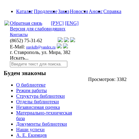
Каталог
Продление
Заказ
Новости
Анонс
Справка
Обратная связь
[РУС]
[ENG]
Версия для слабовидящих
Контакты
(8652)
75-31-62
E-Mail:
stavkdb@yandex.ru
г. Ставрополь, ул. Мира, 382
Искать...
Будем знакомы
Просмотров: 3382
О библиотеке
Режим работы
Структура библиотеки
Отделы библиотеки
Независимая оценка
Материально-техническая
база
Документы библиотеки
Наши успехи
А. Е. Екимцев