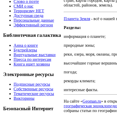
стран,
карты городов,
карты 
Слово о поэте
областей, районов, земель).
СМИ о нас
Терроризму НЕТ
Доступная среда
Планета Земля
-
всё о нашей 
Персональные данные
Эффективный регион
Разделы:
Библиотечная галактика
информация о планете;
Анна о книге
природные зоны;
Буктрейлеры
реки, озера, моря, океаны, п
Виртуальные выставки
Пресса по интересам
высочайшие горные вершины
Книга ищет хозяина
погода;
Электронные ресурсы
рекорды климата;
Подписные ресурсы
Собственные ресурсы
интересные факты.
Тематические ресурсы
Викторины
На сайте «
Geoman
.ru
»
в откр
географическая энциклопеди
Безопасный Интернет
собраны статьи по географии