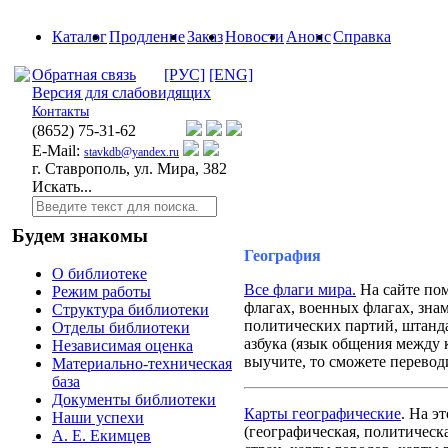
Каталог
Продление
Заказ
Новости
Анонс
Справка
Обратная связь
[РУС]
[ENG]
Версия для слабовидящих
Контакты
(8652)
75-31-62
E-Mail:
stavkdb@yandex.ru
г. Ставрополь, ул. Мира, 382
Искать...
Будем знакомы
География
О библиотеке
Все флаги мира.
На сайте по
Режим работы
флагах, военных флагах, зна
Структура библиотеки
политических партий, штанда
Отделы библиотеки
азбука (язык общения между 
Независимая оценка
выучите, то сможете перевод
Материально-техническая
база
Документы библиотеки
Карты географические
.
На эт
Наши успехи
(географическая, политическ
А. Е. Екимцев