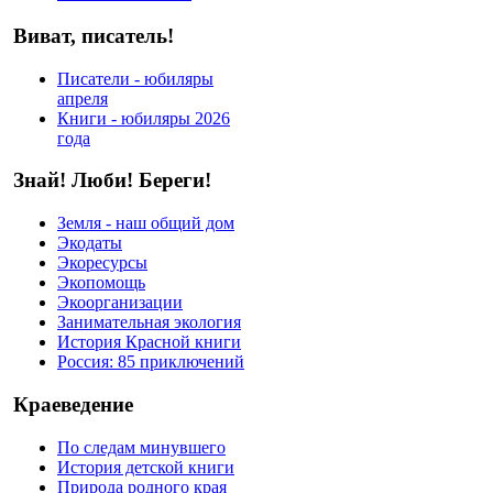
Виват, писатель!
Писатели - юбиляры
апреля
Книги - юбиляры 2026
года
Знай! Люби! Береги!
Земля - наш общий дом
Экодаты
Экоресурсы
Экопомощь
Экоорганизации
Занимательная экология
История Красной книги
Россия: 85 приключений
Краеведение
По следам минувшего
История детской книги
Природа родного края