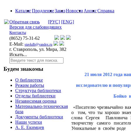
Каталог
Продление
Заказ
Новости
Анонс
Справка
Обратная связь
[РУС]
[ENG]
Версия для слабовидящих
Контакты
(8652)
75-31-62
E-Mail:
stavkdb@yandex.ru
г. Ставрополь, ул. Мира, 382
Искать...
Будем знакомы
21 июля 2012 года на
О библиотеке
исследователю и популя
Режим работы
Структура библиотеки
Отделы библиотеки
Бойко
Независимая оценка
Материально-техническая
«Писателю чрезвычайно важ
база
о
том, что ты хорошо знае
Документы библиотеки
слова Сергея
Павловича 
Наши успехи
творчеству самого писате
А. Е. Екимцев
Уникальные в своём роде