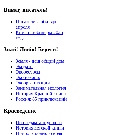
Виват, писатель!
Писатели - юбиляры
апреля
Книги - юбиляры 2026
года
Знай! Люби! Береги!
Земля - наш общий дом
Экодаты
Экоресурсы
Экопомощь
Экоорганизации
Занимательная экология
История Красной книги
Россия: 85 приключений
Краеведение
По следам минувшего
История детской книги
Природа родного края