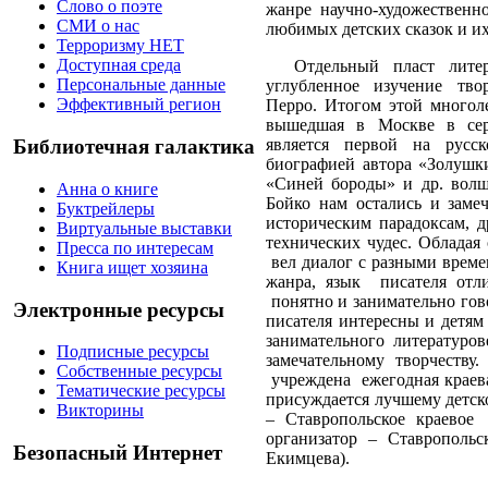
Слово о поэте
жанре
научно-художественно
СМИ о нас
любимых детских сказок и и
Терроризму НЕТ
Доступная среда
Отдельный пласт литер
Персональные данные
углубленное изучение тво
Эффективный регион
Перро. Итогом этой многоле
вышедшая в Москве в сер
является первой на русск
Библиотечная галактика
биографией автора «Золушки
«Синей бороды» и др. вол
Анна о книге
Бойко нам остались
и заме
Буктрейлеры
историческим парадоксам, д
Виртуальные выставки
технических чудес. Облада
Пресса по интересам
вел диалог с разными време
Книга ищет хозяина
жанра, язык
писателя отл
понятно и занимательно го
Электронные ресурсы
писателя интересны и детям
занимательного литературов
Подписные ресурсы
замечательному творчеству
Собственные ресурсы
учреждена
ежегодная краев
Тематические ресурсы
присуждается лучшему детск
Викторины
– Ставропольское краевое
организатор – Ставропольс
Безопасный Интернет
Екимцева).