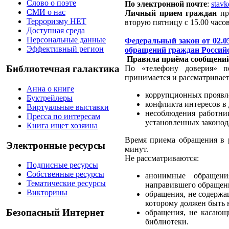
Слово о поэте
По электронной почте
:
stav
СМИ о нас
Личный прием граждан
пр
Терроризму НЕТ
вторую пятницу с 15.00 часов
Доступная среда
Персональные данные
Федеральный закон от 02.0
Эффективный регион
обращений граждан Россий
Правила приёма сообщений 
Библиотечная галактика
По «телефону доверия» п
принимается и рассматривает
Анна о книге
коррупционных проявле
Буктрейлеры
конфликта интересов в
Виртуальные выставки
несоблюдения работни
Пресса по интересам
установленных законод
Книга ищет хозяина
Время приема обращения в р
Электронные ресурсы
минут.
Не рассматриваются:
Подписные ресурсы
Собственные ресурсы
анонимные обращени
Тематические ресурсы
направившего обращени
Викторины
обращения, не содержа
которому должен быть 
Безопасный Интернет
обращения, не касающ
библиотеки.