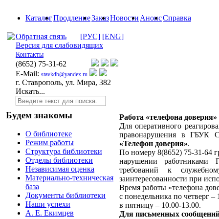
Каталог
Продление
Заказ
Новости
Анонс
Справка
Обратная связь
[РУС]
[ENG]
Версия для слабовидящих
Контакты
(8652)
75-31-62
E-Mail:
stavkdb@yandex.ru
г. Ставрополь, ул. Мира, 382
Искать...
Будем знакомы
Работа «телефона доверия»
Для оперативного реагиров
О библиотеке
правонарушения в ГБУК С
Режим работы
«Телефон доверия»
.
Структура библиотеки
По номеру 8(8652) 75-31-64
Отделы библиотеки
нарушении работниками
Независимая оценка
требований к служебно
Материально-техническая
заинтересованности при исп
база
Время работы «телефона дов
Документы библиотеки
с понедельника по четверг – 1
Наши успехи
в пятницу – 10.00-13.00.
А. Е. Екимцев
Для письменных сообщени