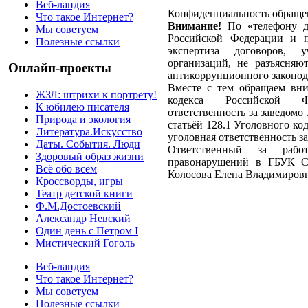
Веб-ландия
Конфиденциальность обращен
Что такое Интернет?
Внимание!
По «телефону до
Мы советуем
Российской Федерации и п
Полезные ссылки
экспертиза договоров, 
организаций, не разъясняю
Онлайн-проекты
антикоррупционного законод
Вместе с тем обращаем вни
ЖЗЛ: штрихи к портрету!
кодекса Российской Ф
К юбилею писателя
ответственность за заведом
Природа и экология
статьёй 128.1 Уголовного к
Литература.Искусство
уголовная ответственность за
Даты. События. Люди
Ответственный за рабо
Здоровый образ жизни
правонарушений в ГБУК С
Всё обо всём
Колосова Елена Владимировн
Кроссворды, игры
Театр детской книги
Ф.М.Достоевский
Александр Невский
Один день с Петром I
Мистический Гоголь
Веб-ландия
Что такое Интернет?
Мы советуем
Полезные ссылки