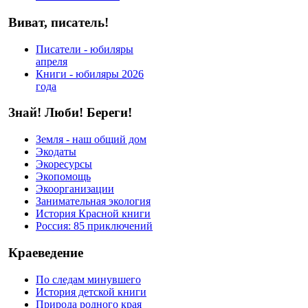
Виват, писатель!
Писатели - юбиляры
апреля
Книги - юбиляры 2026
года
Знай! Люби! Береги!
Земля - наш общий дом
Экодаты
Экоресурсы
Экопомощь
Экоорганизации
Занимательная экология
История Красной книги
Россия: 85 приключений
Краеведение
По следам минувшего
История детской книги
Природа родного края