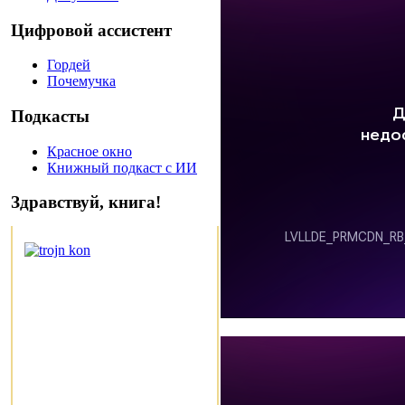
Цифровой ассистент
Гордей
Почемучка
Подкасты
Красное окно
Книжный подкаст с ИИ
Здравствуй, книга!