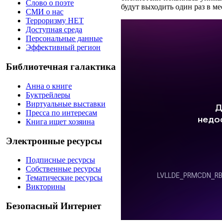
Слово о поэте
будут выходить один раз в ме
СМИ о нас
Терроризму НЕТ
Доступная среда
Персональные данные
Эффективный регион
Библиотечная галактика
Анна о книге
Буктрейлеры
Виртуальные выставки
Пресса по интересам
Книга ищет хозяина
Электронные ресурсы
Подписные ресурсы
Собственные ресурсы
Тематические ресурсы
Викторины
Безопасный Интернет