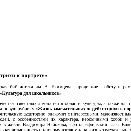
рихи к портрету»
тская библиотека им. А. Екимцева продолжает работу в ра
 «Культура для школьников»
.
чества известных личностей в области культуры, а также для 
ла новую рубрику
«Жизнь замечательных людей: штрихи к по
ительскую аудиторию, знакомит с интересными, малоизвестным
людей, с особенностями их характера, необычными хобби и
 в жизни Владимира Набокова, «фотографический глаз» Вал
льная возможность по-новому взглянуть на жизнь замечательны