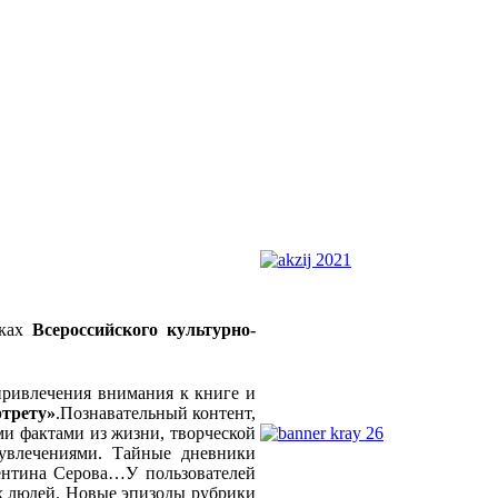
мках
Всероссийского культурно-
привлечения внимания к книге и
ртрету»
.Познавательный контент,
и фактами из жизни, творческой
 увлечениями. Тайные дневники
ентина Серова…У пользователей
х людей. Новые эпизоды рубрики