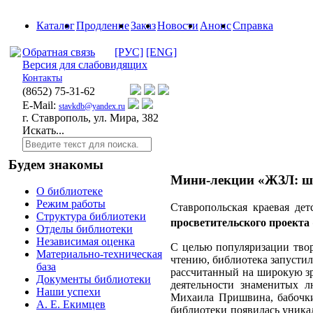
Каталог
Продление
Заказ
Новости
Анонс
Справка
Обратная связь
[РУС]
[ENG]
Версия для слабовидящих
Контакты
(8652)
75-31-62
E-Mail:
stavkdb@yandex.ru
г. Ставрополь, ул. Мира, 382
Искать...
Будем знакомы
Мини-лекции «ЖЗЛ: шт
О библиотеке
Режим работы
Ставропольская краевая де
Структура библиотеки
просветительского проекта
Отделы библиотеки
Независимая оценка
С целью популяризации твор
Материально-техническая
чтению, библиотека запусти
база
рассчитанный на широкую зр
Документы библиотеки
деятельности знаменитых 
Наши успехи
Михаила Пришвина, бабочки
А. Е. Екимцев
библиотеки появилась уника