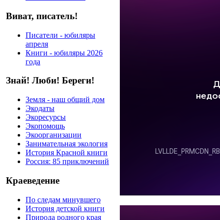
Виват, писатель!
Писатели - юбиляры
апреля
Книги - юбиляры 2026
года
Знай! Люби! Береги!
Земля - наш общий дом
Экодаты
Экоресурсы
Экопомощь
Экоорганизации
Занимательная экология
История Красной книги
Россия: 85 приключений
Краеведение
По следам минувшего
История детской книги
Природа родного края