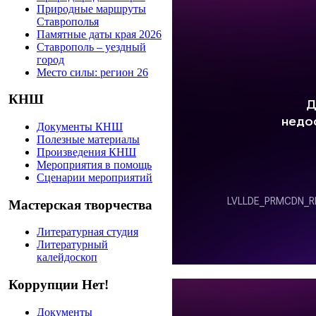
Природные маршруты
Ставрополья
Памятные даты края 2026
Ставрополь – уездный
город
Место силы: регион 26
КНШ
Документы КНШ
Полезные материалы
Произведения КНШ
Мероприятия в помощь
Сценарии мероприятий
Мастерская творчества
Литературная студия
Литературный
калейдоскоп
Коррупции Нет!
Документы