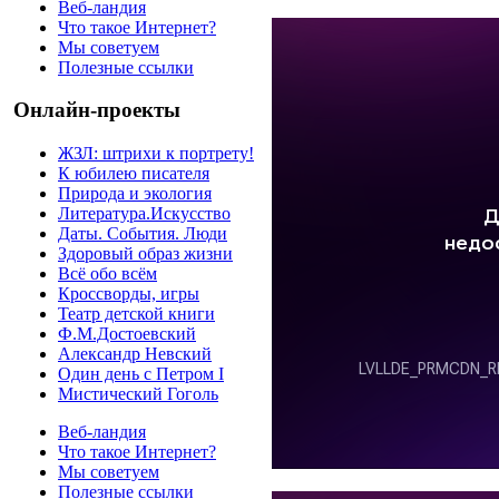
Веб-ландия
Что такое Интернет?
Мы советуем
Полезные ссылки
Онлайн-проекты
ЖЗЛ: штрихи к портрету!
К юбилею писателя
Природа и экология
Литература.Искусство
Даты. События. Люди
Здоровый образ жизни
Всё обо всём
Кроссворды, игры
Театр детской книги
Ф.М.Достоевский
Александр Невский
Один день с Петром I
Мистический Гоголь
Веб-ландия
Что такое Интернет?
Мы советуем
Полезные ссылки