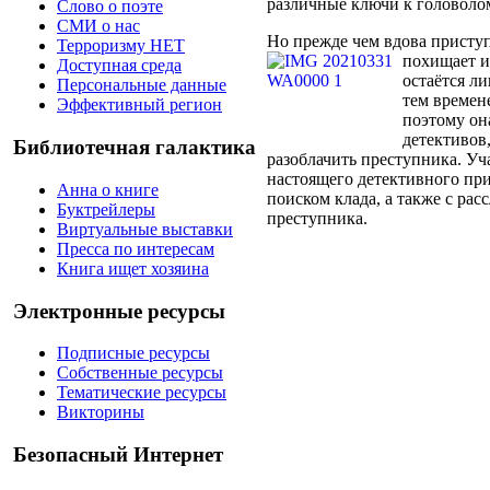
различные ключи к головоло
Слово о поэте
СМИ о нас
Но прежде чем вдова приступа
Терроризму НЕТ
похищает и
Доступная среда
остаётся л
Персональные данные
тем времен
Эффективный регион
поэтому он
детективов
Библиотечная галактика
разоблачить преступника. Уч
настоящего детективного пр
Анна о книге
поиском клада, а также с ра
Буктрейлеры
преступника.
Виртуальные выставки
Пресса по интересам
Книга ищет хозяина
Электронные ресурсы
Подписные ресурсы
Собственные ресурсы
Тематические ресурсы
Викторины
Безопасный Интернет