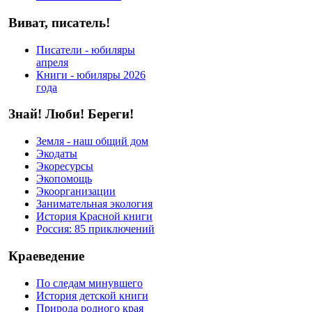
Виват, писатель!
Писатели - юбиляры
апреля
Книги - юбиляры 2026
года
Знай! Люби! Береги!
Земля - наш общий дом
Экодаты
Экоресурсы
Экопомощь
Экоорганизации
Занимательная экология
История Красной книги
Россия: 85 приключений
Краеведение
По следам минувшего
История детской книги
Природа родного края