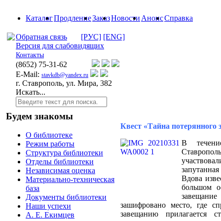
Каталог
Продление
Заказ
Новости
Анонс
Справка
Обратная связь
[РУС]
[ENG]
Версия для слабовидящих
Контакты
(8652)
75-31-62
E-Mail:
stavkdb@yandex.ru
г. Ставрополь, ул. Мира, 382
Искать...
Будем знакомы
Квест «Тайна потерянного
О библиотеке
В течени
Режим работы
Ставрополь
Структура библиотеки
участвовал
Отделы библиотеки
запутанна
Независимая оценка
Вдова изве
Материально-техническая
большом о
база
завещан
Документы библиотеки
зашифровано место, где сп
Наши успехи
завещанию прилагается с
А. Е. Екимцев