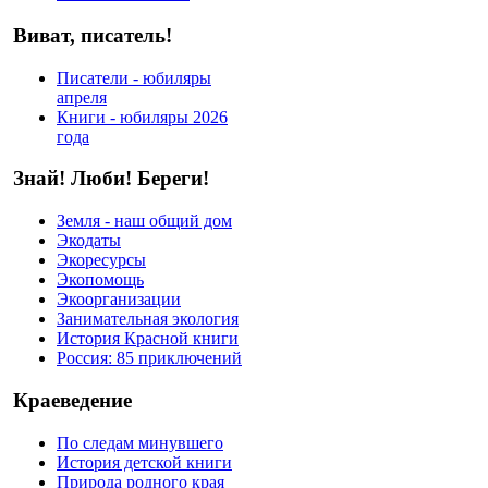
Виват, писатель!
Писатели - юбиляры
апреля
Книги - юбиляры 2026
года
Знай! Люби! Береги!
Земля - наш общий дом
Экодаты
Экоресурсы
Экопомощь
Экоорганизации
Занимательная экология
История Красной книги
Россия: 85 приключений
Краеведение
По следам минувшего
История детской книги
Природа родного края