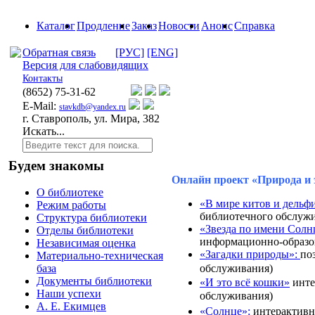
Каталог
Продление
Заказ
Новости
Анонс
Справка
Обратная связь
[РУС]
[ENG]
Версия для слабовидящих
Контакты
(8652)
75-31-62
E-Mail:
stavkdb@yandex.ru
г. Ставрополь, ул. Мира, 382
Искать...
Будем знакомы
Онлайн проект «Природа и 
О библиотеке
«В мире китов и дельф
Режим работы
библиотечного обслуж
Структура библиотеки
«Звезда по имени Солн
Отделы библиотеки
информационно-образо
Независимая оценка
«Загадки природы»:
по
Материально-техническая
обслуживания)
база
Документы библиотеки
«И это всё кошки»
инте
Наши успехи
обслуживания)
А. Е. Екимцев
«Солнце»:
интерактивн