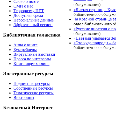
Слово о поэте
обслуживания)
СМИ о нас
«Листая страницы Кра
Терроризму НЕТ
библиотечного обслуж
Доступная среда
На Красной странице з
Персональные данные
отдел библиотечного о
Эффективный регион
«
Русские писатели о п
обслуживания)
Библиотечная галактика
«Цветами улыбается Зе
«Это чудо природы – б
Анна о книге
библиотечного обслуж
Буктрейлеры
Виртуальные выставки
Пресса по интересам
Книга ищет хозяина
Электронные ресурсы
Подписные ресурсы
Собственные ресурсы
Тематические ресурсы
Викторины
Безопасный Интернет