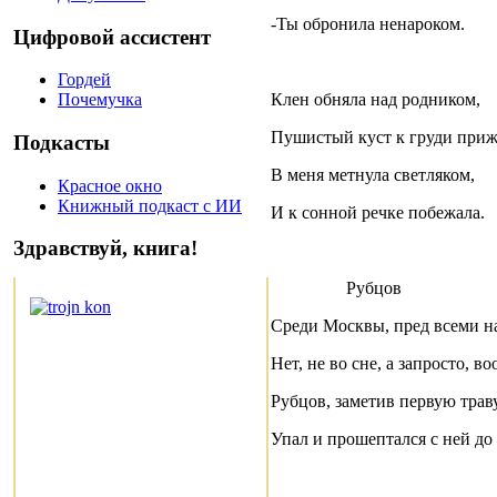
-
Ты обронила ненароком.
Цифровой ассистент
Гордей
Клен обняла над родником,
Почемучка
Пушистый куст к груди приж
Подкасты
В меня метнула светляком,
Красное окно
Книжный подкаст с ИИ
И к сонной речке побежала.
Здравствуй, книга!
Рубцов
Среди Москвы, пред всеми на
Нет, не во сне, а запросто, во
Рубцов, заметив первую траву
Упал и прошептался с ней до