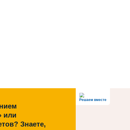
Решаем вместе
ением
» или
тов? Знаете,