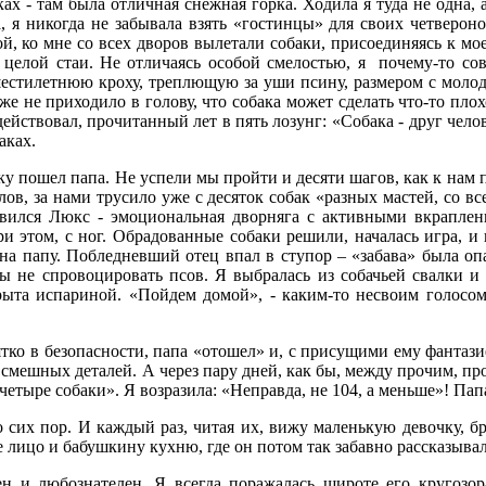
ках - там была отличная снежная горка. Ходила я туда не одна,
, я никогда не забывала взять «гостинцы» для своих четвероно
й, ко мне со всех дворов вылетали собаки, присоединяясь к мое
целой стаи. Не отличаясь особой смелостью, я
почему-то со
шестилетнюю кроху, треплющую за уши псину, размером с молодо
аже не приходило в голову, что собака может сделать что-то пло
действовал, прочитанный лет в пять лозунг: «Собака - друг чело
аках.
у пошел папа. Не успели мы пройти и десяти шагов, как к нам 
алов, за нами трусило уже с десяток собак «разных мастей, со в
оявился Люкс - эмоциональная дворняга с активными вкрапле
ри этом, с ног. Обрадованные собаки решили, началась игра, и 
 на папу. Побледневший отец впал в ступор – «забава» была оп
ы не спровоцировать псов. Я выбралась из собачьей свалки и 
рыта испариной. «Пойдем домой», - каким-то несвоим голосо
ятко в безопасности, папа «отошел» и, с присущими ему фантази
смешных деталей. А через пару дней, как бы, между прочим, про
 четыре собаки». Я возразила: «Неправда, не 104, а меньше»! Па
 сих пор. И каждый раз, читая их, вижу маленькую девочку, 
е лицо и бабушкину кухню, где он потом так забавно рассказыв
 и любознателен. Я всегда поражалась широте его кругозор