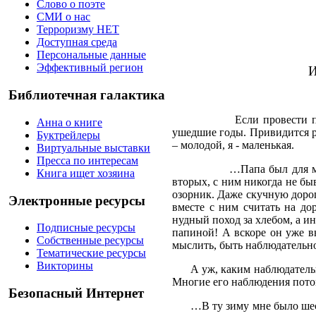
Слово о поэте
СМИ о нас
Терроризму НЕТ
Доступная среда
Персональные данные
Эффективный регион
И
Библиотечная галактика
Если провести по памяти
Анна о книге
ушедшие годы. Привидится ро
Буктрейлеры
– молодой, я - маленькая.
Виртуальные выставки
Пресса по интересам
…Папа был для ме
Книга ищет хозяина
вторых, с ним никогда не бы
озорник. Даже скучную дорог
Электронные ресурсы
вместе с ним считать на до
нудный поход за хлебом, а и
Подписные ресурсы
папиной! А вскоре он уже 
Собственные ресурсы
мыслить, быть наблюдательн
Тематические ресурсы
Викторины
А уж, каким наблюдатель
Многие его наблюдения пото
Безопасный Интернет
…В ту зиму мне было шес