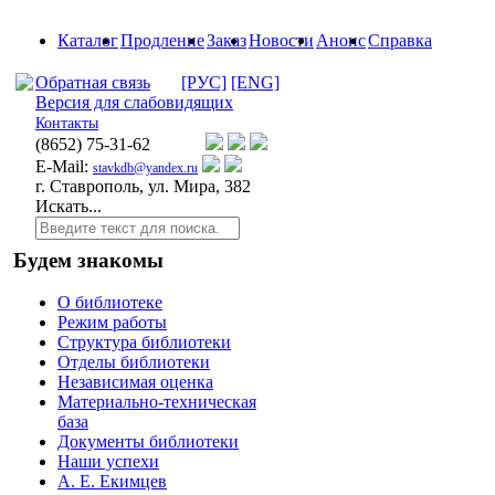
Каталог
Продление
Заказ
Новости
Анонс
Справка
Обратная связь
[РУС]
[ENG]
Версия для слабовидящих
Контакты
(8652)
75-31-62
E-Mail:
stavkdb@yandex.ru
г. Ставрополь, ул. Мира, 382
Искать...
Будем знакомы
О библиотеке
Режим работы
Структура библиотеки
Отделы библиотеки
Независимая оценка
Материально-техническая
база
Документы библиотеки
Наши успехи
А. Е. Екимцев