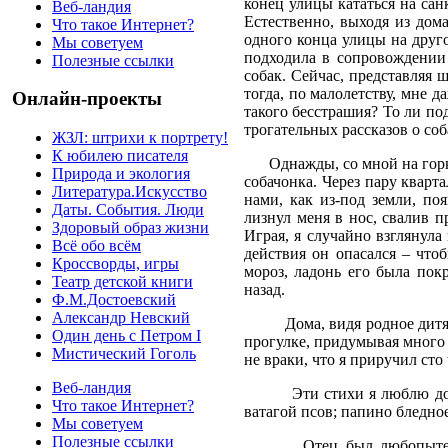
конец улицы кататься на сан
Веб-ландия
Естественно, выходя из дома
Что такое Интернет?
одного конца улицы на друго
Мы советуем
подходила в сопровождении 
Полезные ссылки
собак. Сейчас, представляя 
тогда, по малолетству, мне д
Онлайн-проекты
такого бесстрашия? То ли по
трогательных рассказов о соб
ЖЗЛ: штрихи к портрету!
К юбилею писателя
Однажды, со мной на горк
Природа и экология
собачонка. Через пару кварт
Литература.Искусство
нами, как из-под земли, п
Даты. События. Люди
лизнул меня в нос, свалив п
Здоровый образ жизни
Играя, я случайно взглянула
Всё обо всём
действия он опасался – чтоб
Кроссворды, игры
мороз, ладонь его была пок
Театр детской книги
назад.
Ф.М.Достоевский
Александр Невский
Дома, видя родное дит
Один день с Петром I
прогулке, придумывая много 
Мистический Гоголь
не враки, что я приручил сто
Веб-ландия
Эти стихи я люблю до
Что такое Интернет?
ватагой псов; папино бледно
Мы советуем
Полезные ссылки
Отец был любопытен