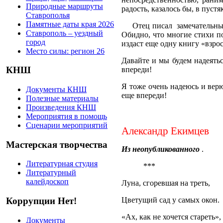
Природные маршруты
радость, казалось бы, в пуст
Ставрополья
Памятные даты края 2026
Отец писал
замечательны
Ставрополь – уездный
Обидно, что многие стихи по
город
издаст еще одну книгу «взрос
Место силы: регион 26
Давайте и мы будем надеять
КНШ
впереди!
Я тоже очень надеюсь и вер
Документы КНШ
еще впереди!
Полезные материалы
Произведения КНШ
Мероприятия в помощь
Сценарии мероприятий
Александр Екимцев
Мастерская творчества
Из неопубликованного
.
Литературная студия
***
Литературный
калейдоскоп
Луна, сгоревшая на треть,
Цветущий сад у самых окон.
Коррупции Нет!
«Ах, как не хочется стареть»,
Документы