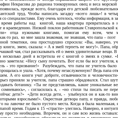
афии Некрасова до рациона тонкорунных овец и веса морской
появилась, прежде всего, благодаря его детской любознательно
гантский труд. Чтобы написать загадку «всего лишь»! в чет
я со специалистами. Ему очень хотелось, чтобы информация, в за
о время работы над
книгой, наша квартира превратилась в 
ке и краеведению. Низкий поклон работникам Ставропольской к
бжали» отца нужными книгами, помогая ему всем, чем
ак-то раз,
ко мне зашла знакомая, не знавшая, что папа – поэт
нной тематики, она простодушно спросила: «Вы, наверно, уч
 книги, змею, сказала: « А я змей терпеть не могу!». Папа, о
 чашкой чая, стал рассказывать ей о змеях удивительные вещи. В
з несколько дней я встретила ее с книгой о змеях в сумке. «
нно заметила: «Несу сыну почитать. Вот если бы все учителя, 
ель - это призвание!»
Разубеждать, что папа не учитель было
опрощалась и ушла. «Хотя, почему незаслуженную? Ведь папа от
шем. А его книги учат доброте, отзывчивости и человечности»
рьез приняли за учителя, папа страшно обрадовался. Стал шути
одавать ботанику. «Ты не представляешь, какие уникальные ве
 сомневаюсь», - согласилась я, - «но стихи ты писать не пер
сейчас дети?»
«Дети всегда дети, -
улыбнулся он и как-то ви
оторыми взрослыми!». Окрестная детвора папу, и правда, люби
о на лавочке не было пустого места. Когда я была маленькая, 
папой время. Годам к 15 «страсти» улеглись. Наверно, я интуити
ему просто необходима. Впрочем, он и сам всю жизнь оставалс
мостью, способностью обижаться по пустякам и мгновенно пр