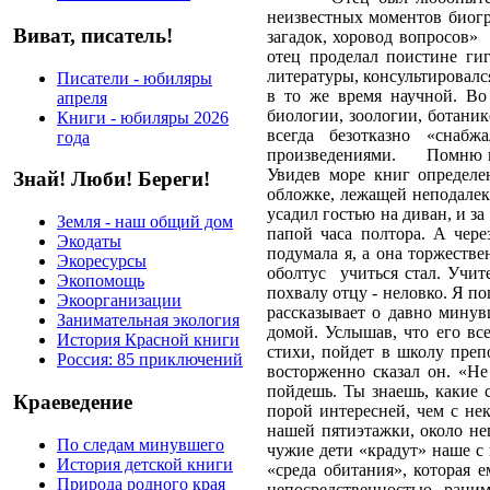
неизвестных моментов биогр
Виват, писатель!
загадок, хоровод вопросов»
отец проделал поистине ги
литературы, консультировалс
Писатели - юбиляры
в то же время научной. В
апреля
биологии, зоологии, ботани
Книги - юбиляры 2026
всегда безотказно «сна
года
произведениями.
Помню к
Увидев море книг определе
Знай! Люби! Береги!
обложке, лежащей неподалеку
усадил гостью на диван, и за
Земля - наш общий дом
папой часа полтора. А чере
Экодаты
подумала я, а она торжестве
Экоресурсы
оболтус
учиться стал. Учит
Экопомощь
похвалу отцу - неловко. Я п
Экоорганизации
рассказывает о давно минув
Занимательная экология
домой. Услышав, что его все
История Красной книги
стихи, пойдет в школу преп
Россия: 85 приключений
восторженно сказал он. «Не
пойдешь. Ты знаешь, какие 
Краеведение
порой интересней, чем с нек
нашей пятиэтажки, около нег
По следам минувшего
чужие дети «крадут» наше с 
История детской книги
«среда обитания», которая 
Природа родного края
непосредственностью, рани