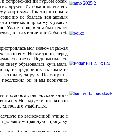
 а в сопровождении гурьбы собак.
гих друзей. И, пока я шлепала с
му «кортежу». Так что, к горке я
вершенно не боялась незнакомых
го теленка, я прихожу в ужас, а
хое. Уж не знаю, в чем был секрет
века», то ли чтение мне бабушкой
пристроилась моя знакомая рыжая
сех волостей». Неожиданно, перед
ниями спаниеля. Подпрыгнув, он
на снегу образовалась куча-мала.
асна, но предпринимать какие-то
взяла папу за руку. Несмотря на
м предложил он, и мы вернулись
ей и юмором стал рассказывать о
читал: « Не выдумки это, все это
па хитровато улыбнулся.
бредущую по заснеженной улице с
ал про нашу «страшную» прогулку.
а – ему было интересно все: от