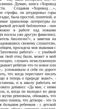
 свинки. Думаю, книга «Хоровод
сти.
Создавая
«Хоровод …»,
ыре строфы, он штудировал горы
гадке, была простой, понятной, и
некое хранилище литературы по
раевой детской библиотеки - они
 можно в работе над новыми
(я носила уже другую фамилию).
итель биологии?», а заметив на
брадовавшись свежему слушателю,
 общем, просидела моя знакомая с
Папочкина работа!» - с улыбкой
как твой отец были, может и мой
 поздно, слушать незаслуженную
крывает ребятам что-то новое или
,- успокаивала я себя по дороге
ть, что когда перестанет писать
щи я теперь о природе знаю!», -
естанешь, и в школу работать не
новато добавил: «Да мне, с ними
ла, и, когда он выходил во двор
я жутко ревновала, обижаясь, что
вно поняла, что детвора - это та
я большим ребенком - с детской
ощать обиды, умением находить