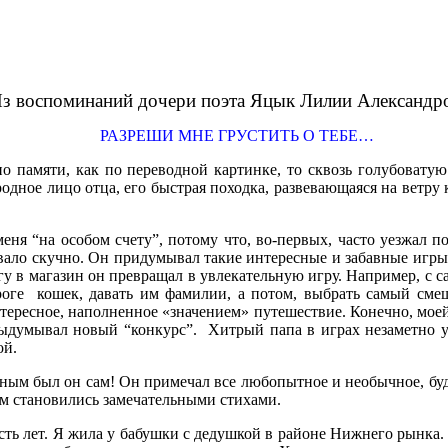
з воспоминаний дочери поэта Яцык Лилии Александр
РАЗРЕШИ МНЕ ГРУСТИТЬ О ТЕБЕ…
, как по переводной картинке, то сквозь голубоватую д
дное лицо отца, его быстрая походка, развевающаяся на ветру 
ня “на особом счету”, потому что, во-первых, часто уезжал по 
вало скучно. Он придумывал такие интересные и забавные игры
у в магазин он превращал в увлекательную игру. Например, с 
роге
кошек, давать им фамилии, а потом, выбрать самый смеш
нтересное, наполненное «значением» путешествие. Конечно, моей
выдумывал новый “конкурс”.
Хитрый папа в играх незаметно у
ой.
ным был он сам! Он примечал все любопытное и необычное, буд
м становились замечательными стихами.
ть лет. Я жила у бабушки с дедушкой в районе Нижнего рынка.