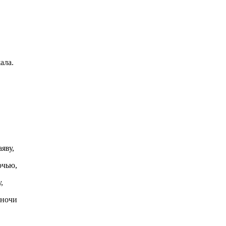
ала.
яву,
очью,
,
 ночи