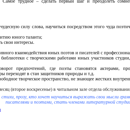
. Самое трудное – сделать первый шаг и преодолеть сомне
 чудесную силу слова, научиться посредством этого чуда поэт
витию юного таланта;
ть свои интересы.
ктивного взаимодействия юных поэтов и писателей с профессиона
й библиотеки с творческими работами юных участников студи
говорот предпочтений, где поэты становятся актерами, пр
ры переходят в стан защитников природы и т.д.
свободное творческое пространство, не знающее жестких внутрен
сяц (второе воскресенье) в читальном зале отдела обслуживания
 стихи, прозу, кто хочет научиться выражать свои мысли грам
писателями и поэтами, стать членами литературной студии
и