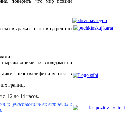
ния, поверить, что мир поэзии
ически выражать свой внутренний
лами;
и, выражающими их взглядами на
озаики переквалифицируются в
них границ.
 с 12 до 14 часов.
отно, участвовать во встречах с
.