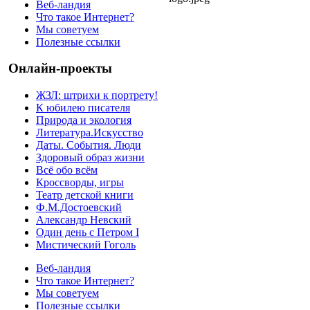
Веб-ландия
Что такое Интернет?
Мы советуем
Полезные ссылки
Онлайн-проекты
ЖЗЛ: штрихи к портрету!
К юбилею писателя
Природа и экология
Литература.Искусство
Даты. События. Люди
Здоровый образ жизни
Всё обо всём
Кроссворды, игры
Театр детской книги
Ф.М.Достоевский
Александр Невский
Один день с Петром I
Мистический Гоголь
Веб-ландия
Что такое Интернет?
Мы советуем
Полезные ссылки