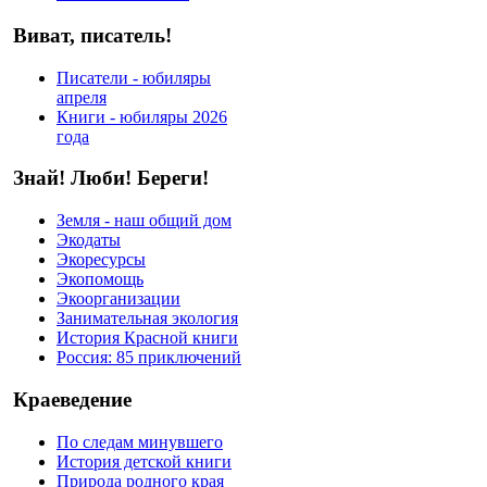
Виват, писатель!
Писатели - юбиляры
апреля
Книги - юбиляры 2026
года
Знай! Люби! Береги!
Земля - наш общий дом
Экодаты
Экоресурсы
Экопомощь
Экоорганизации
Занимательная экология
История Красной книги
Россия: 85 приключений
Краеведение
По следам минувшего
История детской книги
Природа родного края