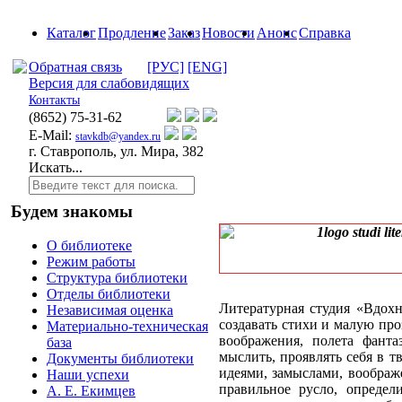
Каталог
Продление
Заказ
Новости
Анонс
Справка
Обратная связь
[РУС]
[ENG]
Версия для слабовидящих
Контакты
(8652)
75-31-62
E-Mail:
stavkdb@yandex.ru
г. Ставрополь, ул. Мира, 382
Искать...
Будем знакомы
О библиотеке
Режим работы
Структура библиотеки
Отделы библиотеки
Литературная студия «Вдохно
Независимая оценка
создавать стихи и малую про
Материально-техническая
воображения, полета фанта
база
мыслить, проявлять себя в т
Документы библиотеки
идеями, замыслами, воображе
Наши успехи
правильное русло, определи
А. Е. Екимцев