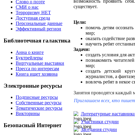
возможность проявить себя
Слово о поэте
существует.
СМИ о нас
Терроризму НЕТ
Доступная среда
Цели:
Персональные данные
помочь детям осознать
Эффективный регион
мир;
оказать содействие раз
Библиотечная галактика
научить ребят отстаива
Задачи:
Анна о книге
создать условия для а
Буктрейлеры
познакомить читателе
Виртуальные выставки
мир;
Пресса по интересам
создать детский кру
Книга ищет хозяина
журналистов, а фантазе
вовлечь ребят в некое 
Электронные ресурсы
Занятия проводятся каждый ме
Подписные ресурсы
Приглашаем всех, кто пишет
Собственные ресурсы
Тематические ресурсы
Викторины
Литературные наставник
Участники студии
Безопасный Интернет
Заседания студии