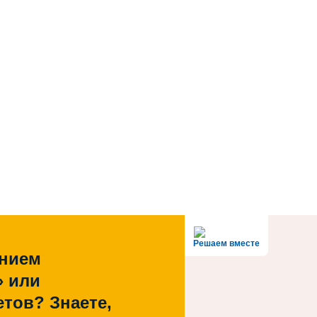
Решаем вместе
ением
» или
тов? Знаете,