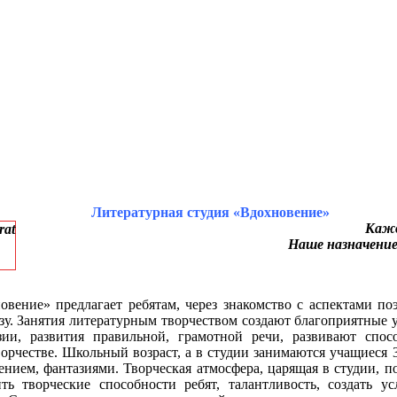
Литературная студия «Вдохновение»
Кажд
Наше назначение 
вение» предлагает ребятам, через знакомство с аспектами поэ
зу. Занятия литературным творчеством создают благоприятные у
зии, развития правильной, грамотной речи, развивают спосо
ворчестве. Школьный возраст, а в студии занимаются учащиеся 3
нием, фантазиями. Творческая атмосфера, царящая в студии, п
ть творческие способности ребят, талантливость, создать у