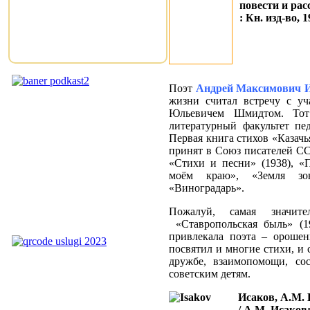
повести и рас
: Кн. изд-во, 1
Поэт
Андрей Максимович Ис
жизни считал встречу с у
Юльевичем Шмидтом. Тот
литературный факультет пед
Первая книга стихов «Казачь
принят в Союз писателей СС
«Стихи и песни» (1938), «П
моём краю», «Земля зов
«Виноградарь».
Пожалуй, самая значи
«Ставропольская быль» (19
привлекала поэта – орошен
посвятил и многие стихи, и 
дружбе, взаимопомощи, со
советским детям.
Исаков, А.М. Б
/ А.М. Исаков;