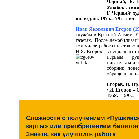
Черный, К. 
Улыбок : сказк
Г. Черный; ху
кн. изд-во, 1975.– 79 с. : ил.
Иван Яковлевич Егоров (19
службы в Красной Армии. Ег
газетах. После демобилизац
том числе работал в ставроп
И.Я. Егоров – специальный 
первым рук
писательской 
сборник пове
обращены к по
Егоров, И. Яр
/ И. Егоров.– 
1958.– 159 с.
Сложности с получением «Пушкинс
карты» или приобретением билетов
Знаете, как улучшить работу