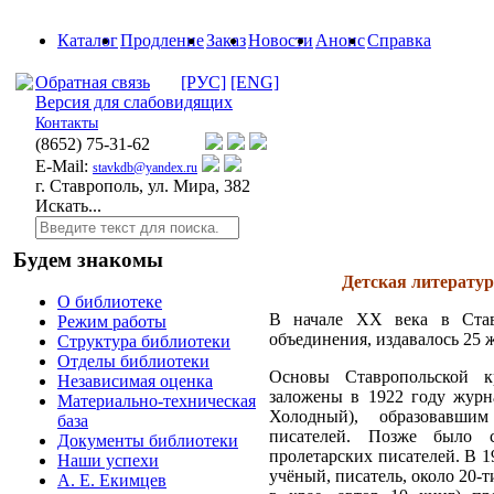
Каталог
Продление
Заказ
Новости
Анонс
Справка
Обратная связь
[РУС]
[ENG]
Версия для слабовидящих
Контакты
(8652)
75-31-62
E-Mail:
stavkdb@yandex.ru
г. Ставрополь, ул. Мира, 382
Искать...
Будем знакомы
Детская литератур
О библиотеке
В начале XX века в Став
Режим работы
объединения, издавалось 25 
Структура библиотеки
Отделы библиотеки
Основы Ставропольской к
Независимая оценка
заложены в 1922 году журн
Материально-техническая
Холодный), образовавши
база
писателей. Позже было с
Документы библиотеки
пролетарских писателей. В 1
Наши успехи
учёный, писатель, около 20-
А. Е. Екимцев