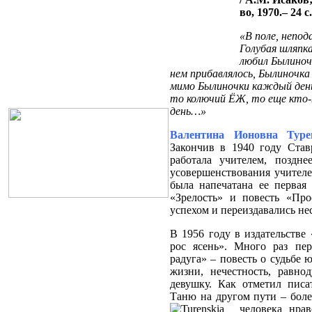
во, 1970.– 24 с.
«В поле, непод
Голубая шляпка
любил Былиночк
нем прибавлялось, Былиночка 
мимо Былиночки каждый день 
то колючий ЁЖ, то еще кто-
день…»
Валентина Ионовна Турен
Закончив в 1940 году Став
работала учителем, поздне
усовершенствования учителе
была напечатана ее первая
«Зрелость» и повесть «Пр
успехом и переиздавались нес
В 1956 году в издательстве
рос ясень». Много раз пер
радуга» – повесть о судьбе
жизни, нечестность, равн
девушку. Как отметил писа
Таню на другом пути – боле
человека нра