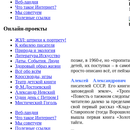
Веб-ландия
Что такое Интернет?
Мы советуем
Полезные ссылки
Онлайн-проекты
ЖЗЛ: штрихи к портрету!
К юбилею писателя
Природа и экология
Литература.Искусство
позже, в 1960-е, но «пропит
Даты. События. Люди
детей, их поступки – в сам
Здоровый образ жизни
просто описано всё, от пейз
Всё обо всём
Кроссворды, игры
Алексей Александрович 
Театр детской книги
писателей СССР. Его книги 
Ф.М.Достоевский
заповедной земле», «Троп
Александр Невский
«Повесть о таежном следопы
Один день с Петром I
читателю далеко за предела
Мистический Гоголь
свой первый рассказ «Клад
Ставрополе (тогда Ворошилов
Веб-ландия
вышла первая книга «Золот
Что такое Интернет?
тайги.
Мы советуем
Полезные ссылки