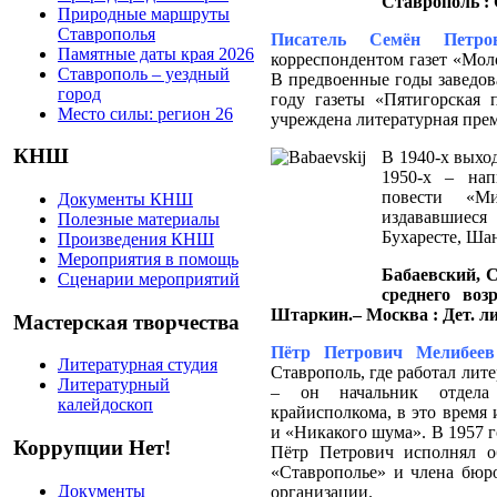
Ставрополь : С
Природные маршруты
Ставрополья
Писатель Семён Петров
Памятные даты края 2026
корреспондентом газет «Мол
Ставрополь – уездный
В предвоенные годы заведов
город
году газеты «Пятигорская 
Место силы: регион 26
учреждена литературная прем
КНШ
В 1940-х выход
1950-х – нап
повести «М
Документы КНШ
издававшиеся
Полезные материалы
Бухаресте, Ша
Произведения КНШ
Мероприятия в помощь
Бабаевский, С
Сценарии мероприятий
среднего воз
Штаркин.– Москва : Дет. лит
Мастерская творчества
Пётр Петрович Мелибеев 
Литературная студия
Ставрополь, где работал лит
Литературный
– он начальник отдела 
калейдоскоп
крайисполкома, в это время
и «Никакого шума». В 1957 
Коррупции Нет!
Пётр Петрович исполнял об
«Ставрополье» и члена бюро
Документы
организации.