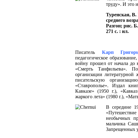
труду». И это 
Туренская, В. 
среднего возра
Разгон; рис. Б
271 с. : ил.
Писатель
Карп Григорь
педагогическое образование
войну прошел от начала до 
«Смерть Танфильева». П
организации литературной ж
писательскую организаци
«Ставрополье». Издал кни
Кавказе» (1950 г.), «Кавка
жаркого лета» (1980 г.), «Мать
В середине 19
«Путешестви
необычных пр
мальчика Саш
Запрещенных 