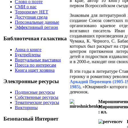
в крае, автор 10 книг) пр
Слово о поэте
первом Всероссийском съезде
СМИ о нас
Терроризму НЕТ
Знаковым для литературной 
Доступная среда
создание Союза советских п
Персональные данные
организовано краевое отд
Эффективный регион
возглавил писатель Иван
создававших произведения дл
Библиотечная галактика
Чумака, К. Черного, С. Баба
которых был раскрыт на стр
Анна о книге
центром притяжения литер
Буктрейлеры
детей и подростков издавалис
Виртуальные выставки
и в 2000-е, находят они своих
Пресса по интересам
Книга ищет хозяина
В эти годы в литературе Ста
героику и романтику револ
Электронные ресурсы
Аркадий Первенцев (1905-1
1985)
, «Юнармией» которого
девчонок.
Подписные ресурсы
Собственные ресурсы
Мирошниченко,
Тематические ресурсы
Мирошниченко.
Викторины
: ил.
Безопасный Интернет