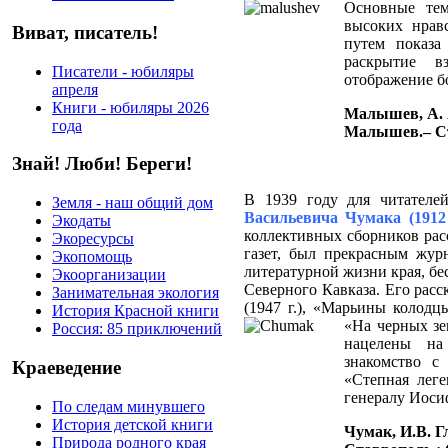
Основные тем
высоких нрав
Виват, писатель!
путем показа
раскрытие в
Писатели - юбиляры
отображение бо
апреля
Книги - юбиляры 2026
Малышев, А. А.
года
Малышев.– Став
Знай! Люби! Береги!
В 1939 году для читател
Земля - наш общий дом
Васильевича Чумака (1912
Экодаты
коллективных сборников рас
Экоресурсы
газет, был прекрасным жур
Экопомощь
литературной жизни края, бе
Экоорганизации
Северного Кавказа. Его расс
Занимательная экология
(1947 г.), «Марьины колодцы
История Красной книги
«На черных зе
Россия: 85 приключений
нацелены на
знакомство с
Краеведение
«Степная леге
генералу Иоси
По следам минувшего
История детской книги
Чумак, И.В. Г
Природа родного края