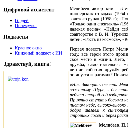
Мелибеев автор книг: «Ле
Цифровой ассистент
пионерских отрядах» (1954 г
золотого руна» (1958 г.); «Пои
Гордей
«Только один спектакль» (196
Почемучка
далекая весна»; «Найди себ
соавторстве с В. И. Туренс
Подкасты
детей: «Гость из космоса», «
Красное окно
Первая повесть Петра Мели
Книжный подкаст с ИИ
году, все герои этого прои
свое место в жизни. Лето, 
Здравствуй, книга!
дружба, самостоятельная 
летние события дружбу ре
останутся «врагами»? Почит
«Нас двадцать девять. Млад
вожатому Шуре, - девятна
ребята второй год избирают
Приятно ступать босыми ног
чистом небе, высоко-высоко
бодро шагаем к синеющему
стройных сосен и берез раск
Мелибеев, П.