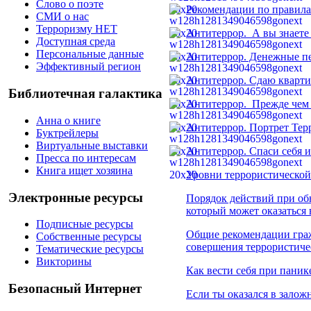
Слово о поэте
Рекомендации по правила
СМИ о нас
Терроризму НЕТ
Антитеррор. А вы знаете
Доступная среда
Персональные данные
Антитеррор. Денежные п
Эффективный регион
Антитеррор. Сдаю кварт
Библиотечная галактика
Антитеррор. Прежде чем 
Анна о книге
Антитеррор. Портрет Тер
Буктрейлеры
Виртуальные выставки
Антитеррор. Спаси себя и
Пресса по интересам
Книга ищет хозяина
Уровни террористической
Электронные ресурсы
Порядок действий при об
который может оказаться
Подписные ресурсы
Общие рекомендации граж
Собственные ресурсы
совершения террористиче
Тематические ресурсы
Викторины
Как вести себя при паник
Безопасный Интернет
Если ты оказался в залож