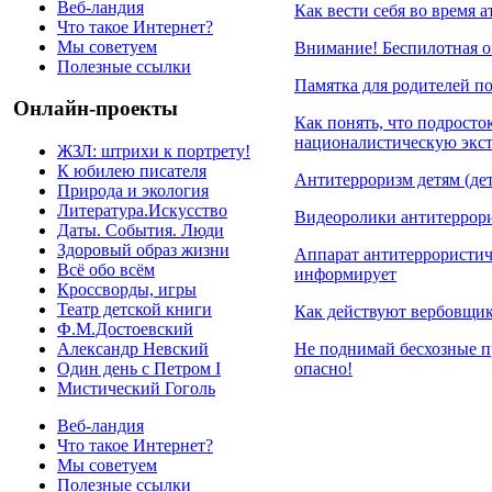
Веб-ландия
Как вести себя во время 
Что такое Интернет?
Мы советуем
Внимание! Беспилотная о
Полезные ссылки
Памятка для родителей п
Онлайн-проекты
Как понять, что подросто
националистическую экс
ЖЗЛ: штрихи к портрету!
К юбилею писателя
Антитерроризм детям (де
Природа и экология
Литература.Искусство
Видеоролики антитеррор
Даты. События. Люди
Здоровый образ жизни
Аппарат антитеррористич
Всё обо всём
информирует
Кроссворды, игры
Театр детской книги
Как действуют вербовщик
Ф.М.Достоевский
Не поднимай бесхозные п
Александр Невский
опасно!
Один день с Петром I
Мистический Гоголь
Веб-ландия
Что такое Интернет?
Мы советуем
Полезные ссылки