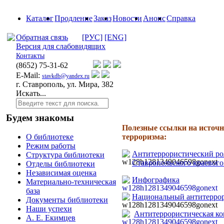
Каталог
Продление
Заказ
Новости
Анонс
Справка
Обратная связь
[РУС]
[ENG]
Версия для слабовидящих
Контакты
(8652)
75-31-62
E-Mail:
stavkdb@yandex.ru
г. Ставрополь, ул. Мира, 382
Искать...
Будем знакомы
Полезные ссылки на источ
терроризма:
О библиотеке
Режим работы
Антитеррористический ро
Структура библиотеки
Ставропольского краевог
Отделы библиотеки
Независимая оценка
Инфографика
Материально-техническая
база
Национальный антитеррор
Документы библиотеки
Наши успехи
Антитеррористическая ко
А. Е. Екимцев