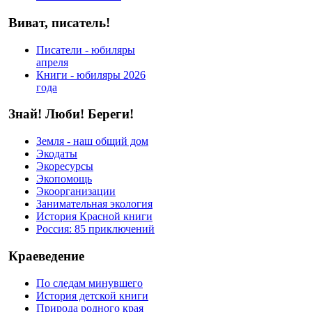
Виват, писатель!
Писатели - юбиляры
апреля
Книги - юбиляры 2026
года
Знай! Люби! Береги!
Земля - наш общий дом
Экодаты
Экоресурсы
Экопомощь
Экоорганизации
Занимательная экология
История Красной книги
Россия: 85 приключений
Краеведение
По следам минувшего
История детской книги
Природа родного края