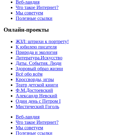
Веб-ландия
Что такое Интернет?
Мы советуем
Полезные ссылки
Онлайн-проекты
ЖЗЛ: штрихи к портрету!
К юбилею писателя
Природа и экология
Литература.Искусство
Даты. События. Люди
Здоровый образ жизни
Всё обо всём
Кроссворды, игры
Театр детской книги
Ф.М.Достоевский
Александр Невский
Один день с Петром I
Мистический Гоголь
Веб-ландия
Что такое Интернет?
Мы советуем
Полезные ссылки