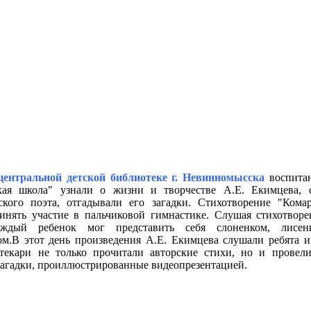
центральной детской библиотеке г. Невинномысска
воспита
кая школа" узнали о жизни и творчестве А.Е. Екимцева, 
ского поэта, отгадывали его загадки. Стихотворение "Кома
инять участие в пальчиковой гимнастике. Слушая стихотвор
аждый ребенок мог представить себя слоненком, лисен
м.В этот день произведения А.Е. Екимцева слушали ребята из
екари не только прочитали авторские стихи, но и провел
 загадки, проиллюстрированные видеопрезентацией.