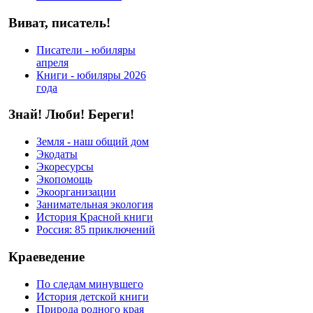
Виват, писатель!
Писатели - юбиляры
апреля
Книги - юбиляры 2026
года
Знай! Люби! Береги!
Земля - наш общий дом
Экодаты
Экоресурсы
Экопомощь
Экоорганизации
Занимательная экология
История Красной книги
Россия: 85 приключений
Краеведение
По следам минувшего
История детской книги
Природа родного края