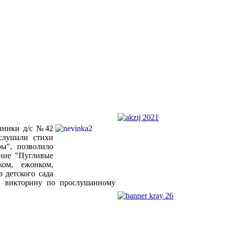
нники д/с №42
слушали стихи
ры", позволило
ение "Пугливые
ком, ежонком,
 детского сада
и викторину по прослушанному