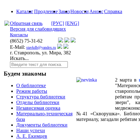
Каталог
Продление
Заказ
Новости
Анонс
Справка
Обратная связь
[РУС]
[ENG]
Версия для слабовидящих
Контакты
(8652)
75-31-62
E-Mail:
stavkdb@yandex.ru
г. Ставрополь, ул. Мира, 382
Искать...
Будем знакомы
2 марта в
"Материнс
О библиотеке
ставрополь
Режим работы
ребятам пр
Структура библиотеки
звери", к
Отделы библиотеки
медвежонко
Независимая оценка
№41 «Скворушка». Библиот
Материально-техническая
материалу, загадали ребятам
база
Документы библиотеки
Наши успехи
А. Е. Екимцев