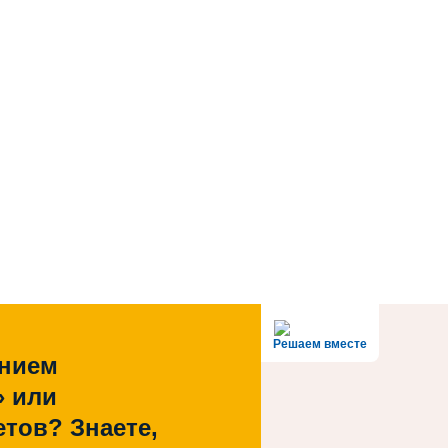
Решаем вместе
ением
» или
тов? Знаете,