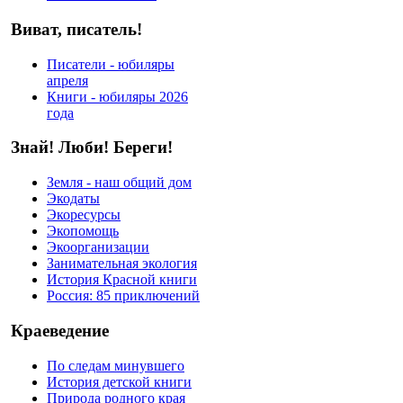
Виват, писатель!
Писатели - юбиляры
апреля
Книги - юбиляры 2026
года
Знай! Люби! Береги!
Земля - наш общий дом
Экодаты
Экоресурсы
Экопомощь
Экоорганизации
Занимательная экология
История Красной книги
Россия: 85 приключений
Краеведение
По следам минувшего
История детской книги
Природа родного края