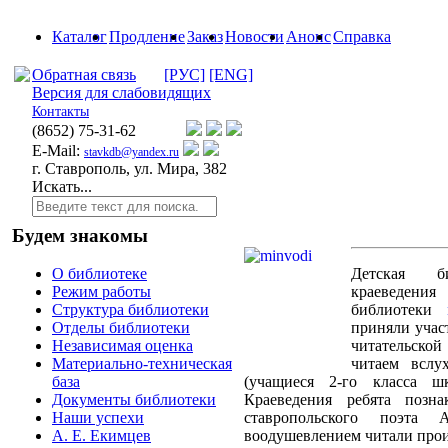
Каталог
Продление
Заказ
Новости
Анонс
Справка
Обратная связь
[РУС]
[ENG]
Версия для слабовидящих
Контакты
(8652)
75-31-62
E-Mail:
stavkdb@yandex.ru
г. Ставрополь, ул. Мира, 382
Искать...
Будем знакомы
Детская б
О библиотеке
краеведения
Режим работы
библиотеки
Структура библиотеки
приняли учас
Отделы библиотеки
читательско
Независимая оценка
читаем вслу
Материально-техническая
(учащиеся 2-го класса 
база
Краеведения ребята позн
Документы библиотеки
ставропольского поэта
Наши успехи
воодушевлением читали прои
А. Е. Екимцев