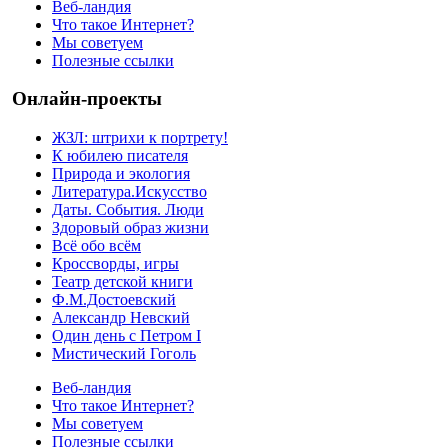
Веб-ландия
Что такое Интернет?
Мы советуем
Полезные ссылки
Онлайн-проекты
ЖЗЛ: штрихи к портрету!
К юбилею писателя
Природа и экология
Литература.Искусство
Даты. События. Люди
Здоровый образ жизни
Всё обо всём
Кроссворды, игры
Театр детской книги
Ф.М.Достоевский
Александр Невский
Один день с Петром I
Мистический Гоголь
Веб-ландия
Что такое Интернет?
Мы советуем
Полезные ссылки