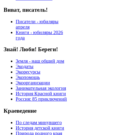
Виват, писатель!
Писатели - юбиляры
апреля
Книги - юбиляры 2026
года
Знай! Люби! Береги!
Земля - наш общий дом
Экодаты
Экоресурсы
Экопомощь
Экоорганизации
Занимательная экология
История Красной книги
Россия: 85 приключений
Краеведение
По следам минувшего
История детской книги
Природа родного края