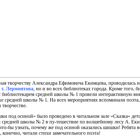
ная творчеству Александра Ефимовича Екимцева, проводилась н
и
г. Лермонтова
, но и во всех библиотеках города. Кроме того, 
с библиотекарем средней школы № 1 провели интерактивную ви
ке средней школы № 1. На всех мероприятиях вспоминали поэта, 
 творчестве.
и под осиной» было проведено в читальном зале «Сказка» детс
 средней школы № 2 в пу-тешествие по волшебному лесу А. Еки
что-бы узнать, почему же под осиной оказались шишки! Ребята в
, конечно, читали стихи замечательного поэта!