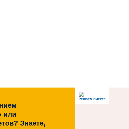
Решаем вместе
ением
» или
тов? Знаете,