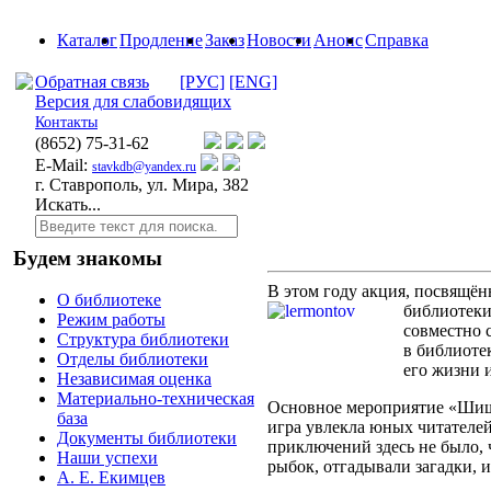
Каталог
Продление
Заказ
Новости
Анонс
Справка
Обратная связь
[РУС]
[ENG]
Версия для слабовидящих
Контакты
(8652)
75-31-62
E-Mail:
stavkdb@yandex.ru
г. Ставрополь, ул. Мира, 382
Искать...
Будем знакомы
В этом году акция, посвящён
О библиотеке
библиотек
Режим работы
совместно 
Структура библиотеки
в библиоте
Отделы библиотеки
его жизни и
Независимая оценка
Материально-техническая
Основное мероприятие «Шишк
база
игра увлекла юных читателей
Документы библиотеки
приключений здесь не было, 
Наши успехи
рыбок, отгадывали загадки, и
А. Е. Екимцев