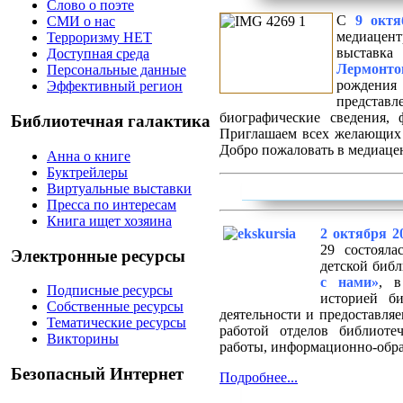
Слово о поэте
С
9 октя
СМИ о нас
медиацен
Терроризму НЕТ
выстав
Доступная среда
Лермонто
Персональные данные
рождени
Эффективный регион
предст
биографические сведения,
Библиотечная галактика
Приглашаем всех желающих п
Добро пожаловать в медиаце
Анна о книге
Буктрейлеры
Виртуальные выставки
Пресса по интересам
Книга ищет хозяина
2 октября 20
29 состояла
Электронные ресурсы
детской биб
с нами»
, в
Подписные ресурсы
историей б
Собственные ресурсы
деятельности и предоставля
Тематические ресурсы
работой отделов библиотеч
Викторины
работы, информационно-обра
Безопасный Интернет
Подробнее...