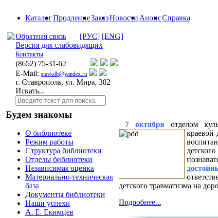
Каталог
Продление
Заказ
Новости
Анонс
Справка
Обратная связь
[РУС]
[ENG]
Версия для слабовидящих
Контакты
(8652)
75-31-62
E-Mail:
stavkdb@yandex.ru
г. Ставрополь, ул. Мира, 382
Искать...
Будем знакомы
7 октября
отделом культ
краевой 
О библиотеке
воспита
Режим работы
детск
Структура библиотеки
познават
Отделы библиотеки
достой
Независимая оценка
ответст
Материально-техническая
детского травматизма на доро
база
Документы библиотеки
Подробнее...
Наши успехи
А. Е. Екимцев