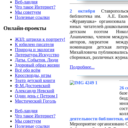
Веб-ландия
Что такое Интернет?
2 октября
Ставропольск
Мы советуем
библиотека им. А.Е. Еким
Полезные ссылки
«Журавушка» организовала 
юных читателей-дошкольник
Онлайн-проекты
детским поэтом Никол
Ананьченко, членом междуна
ЖЗЛ: штрихи к портрету!
авторов, лауреатом между
К юбилею писателя
номинации детская лите
Природа и экология
Михайловича публиковались 
Литература.Искусство
сборниках, различных журна
Даты. События. Люди
Здоровый образ жизни
Подробнее...
Всё обо всём
Кроссворды, игры
Театр детской книги
Ф.М.Достоевский
26 с
Александр Невский
базе
Один день с Петром I
бюд
Мистический Гоголь
мно
сос
Веб-ландия
кол
Что такое Интернет?
деятельности библиотеки, 
Мы советуем
Мероприятие
организовано
С
Полезные ссылки