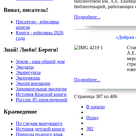
библиотекой им. А.Е. Екимце
библиотекарей, работающих 
Виват, писатель!
Подробнее...
Писатели - юбиляры
апреля
Книги - юбиляры 2026
«Добрая 
года
Став
Знай! Люби! Береги!
А.
мер
Земля - наш общий дом
стр
Экодаты
изве
Экоресурсы
Экопомощь
Подробнее...
Экоорганизации
Занимательная экология
История Красной книги
Страница 387 из 406
Россия: 85 приключений
В начало
Краеведение
Назад
По следам минувшего
382
История детской книги
Природа родного края