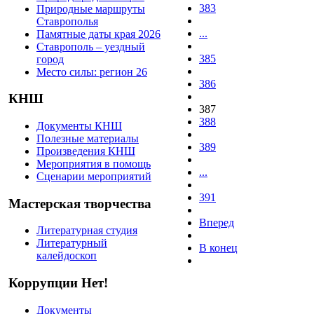
383
Природные маршруты
Ставрополья
...
Памятные даты края 2026
Ставрополь – уездный
385
город
Место силы: регион 26
386
КНШ
387
388
Документы КНШ
Полезные материалы
389
Произведения КНШ
Мероприятия в помощь
...
Сценарии мероприятий
391
Мастерская творчества
Вперед
Литературная студия
Литературный
В конец
калейдоскоп
Коррупции Нет!
Документы