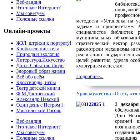
Веб-ландия
библиотека
Что такое Интернет?
площадкой
Мы советуем
профессио
Полезные ссылки
методиста «Установка на у
задачам и приоритетам». 
Онлайн-проекты
специалистов библиотек 
муниципальных образовани
ЖЗЛ: штрихи к портрету!
стратегический вектор раз
К юбилею писателя
рассмотрели механизмы инте
Природа и экология
реализацию государственны
Литература.Искусство
целей развития, уделяя ос
Даты. События. Люди
культурным аспектам.
Здоровый образ жизни
Подробнее...
Всё обо всём
Кроссворды, игры
Театр детской книги
Урок мужества «О тех, кто 
Ф.М.Достоевский
Александр Невский
3 декабря
Один день с Петром I
обслуживан
Мистический Гоголь
Дню Неизв
средней 
Веб-ландия
возникно
Что такое Интернет?
создания м
Мы советуем
традициях
Полезные ссылки