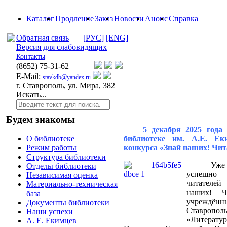
Каталог
Продление
Заказ
Новости
Анонс
Справка
Обратная связь
[РУС]
[ENG]
Версия для слабовидящих
Контакты
(8652)
75-31-62
E-Mail:
stavkdb@yandex.ru
г. Ставрополь, ул. Мира, 382
Искать...
Будем знакомы
5 декабря 2025 года
библиотеке им. А.Е. Ек
О библиотеке
конкурса «Знай наших! Чи
Режим работы
Структура библиотеки
Уже
Отделы библиотеки
успешно 
Независимая оценка
читателей
Материально-техническая
наших! Ч
база
учреждё
Документы библиотеки
Ставропол
Наши успехи
«Литера
А. Е. Екимцев