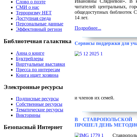
Ивановны Слядневой». В к
Слово о поэте
читателей центральных, гор
СМИ о нас
общедоступных библиотек Ст
Терроризму НЕТ
14 лет.
Доступная среда
Персональные данные
Подробнее...
Эффективный регион
Библиотечная галактика
Сервисы поддержки для уча
Анна о книге
Буктрейлеры
Виртуальные выставки
Пресса по интересам
Книга ищет хозяина
Электронные ресурсы
и членов их семей.
Подписные ресурсы
Собственные ресурсы
Тематические ресурсы
Викторины
В СТАВРОПОЛЬСКОЙ 
ПРОШЕЛ ДЕНЬ МЕТОДИ
Безопасный Интернет
Ставропол