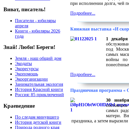
при исполнении долга, чей по
Виват, писатель!
Подробнее...
Писатели - юбиляры
апреля
Книжная выставка «И скорб
Книги - юбиляры 2026
года
1 декабря
обслуживан
Знай! Люби! Береги!
под Москв
самых мас
Земля - наш общий дом
войны по 
Экодаты
понесённым
Экоресурсы
Экопомощь
Подробнее...
Экоорганизации
Занимательная экология
История Красной книги
Праздничная программа « О
Россия: 85 приключений
30
ноябр
состоялос
Краеведение
самых рад
матери. В
По следам минувшего
праздника, а затем выразили
История детской книги
Природа родного края