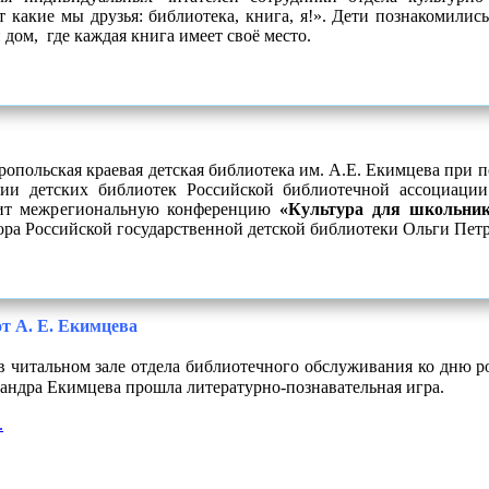
какие мы друзья: библиотека, книга, я!». Дети познакомились
 дом, где каждая книга имеет своё место.
опольская краевая детская библиотека им. А.Е. Екимцева при 
ции детских библиотек Российской библиотечной ассоциации
дит межрегиональную конференцию
«Культура для школьник
тора Российской государственной детской библиотеки Ольги Пе
от А. Е. Екимцева
 читальном зале отдела библиотечного обслуживания ко дню р
андра Екимцева прошла литературно-познавательная игра.
.