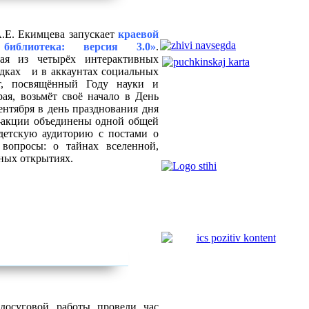
А.Е. Екимцева запускает
краевой
библиотека: версия 3.0»
.
щая из четырёх интерактивных
адках и в аккаунтах социальных
кт, посвящённый Году науки и
ая, возьмёт своё начало в День
ентября в день празднования дня
-акции объединены одной общей
 детскую аудиторию с постами о
вопросы: о тайнах вселенной,
ных открытиях.
досуговой работы провели час