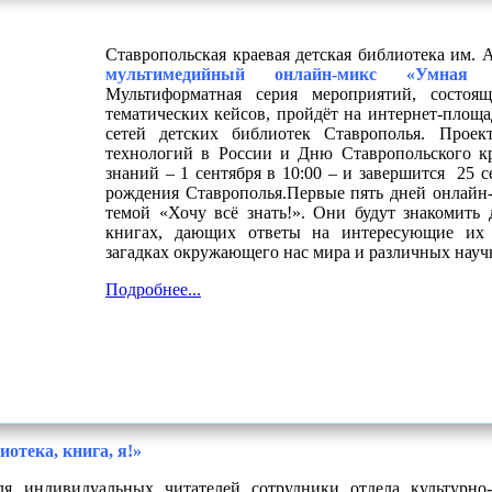
Ставропольская краевая детская библиотека им. 
мультимедийный онлайн-микс «Умная 
Мультиформатная серия мероприятий, состоя
тематических кейсов, пройдёт на интернет-площ
сетей детских библиотек Ставрополья. Прое
технологий в России и Дню Ставропольского кр
знаний – 1 сентября в 10:00 – и завершится 25 с
рождения Ставрополья.Первые пять дней онлайн
темой «Хочу всё знать!». Они будут знакомить
книгах, дающих ответы на интересующие их 
загадках окружающего нас мира и различных науч
Подробнее...
иотека, книга, я!»
я индивидуальных читателей сотрудники отдела культурно-