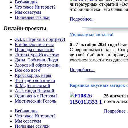
Веб-ландия
литературных открытий «Вот 
Что такое Интернет?
что библиотека - это большой
Мы советуем
Полезные ссылки
Подробнее...
Онлайн-проекты
Уважаемые коллеги!
ЖЗЛ: штрихи к портрету!
6 - 7 октября 2021 года
Ставр
К юбилею писателя
Ставропольского края, Сек
Природа и экология
детской библиотеки прово
Литература.Искусство
участием заместителя дирек
Даты. События. Люди
Здоровый образ жизни
Подробнее...
Всё обо всём
Кроссворды, игры
Театр детской книги
Корзинка вкусных загадок 
Ф.М.Достоевский
Александр Невский
26 августа
в
Один день с Петром I
Мистический Гоголь
поэта Алекс
Веб-ландия
Подробнее..
Что такое Интернет?
Мы советуем
Полезные ссылки