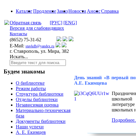
Каталог
Продление
Заказ
Новости
Анонс
Справка
Обратная связь
[РУС]
[ENG]
Версия для слабовидящих
Контакты
(8652)
75-31-62
E-Mail:
stavkdb@yandex.ru
г. Ставрополь, ул. Мира, 382
Искать...
Будем знакомы
День знаний «В первый по
А.Е. Екимцева
О библиотеке
Режим работы
Праздничны
Структура библиотеки
школьной 
Отделы библиотеки
литературе
Независимая оценка
школьных н
Материально-техническая
база
Подробнее..
Документы библиотеки
Наши успехи
А. Е. Екимцев