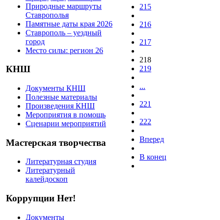
Природные маршруты
215
Ставрополья
Памятные даты края 2026
216
Ставрополь – уездный
город
217
Место силы: регион 26
218
КНШ
219
...
Документы КНШ
Полезные материалы
221
Произведения КНШ
Мероприятия в помощь
222
Сценарии мероприятий
Вперед
Мастерская творчества
В конец
Литературная студия
Литературный
калейдоскоп
Коррупции Нет!
Документы