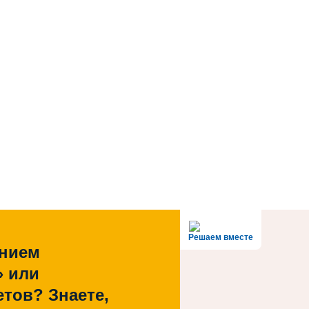
Решаем вместе
ением
» или
тов? Знаете,