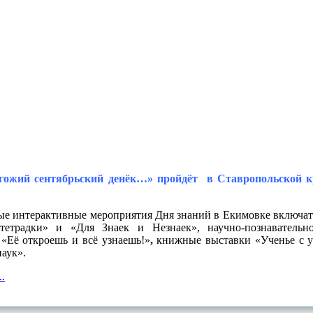
гожий сентябрьский денёк…» пройдёт в Ставропольской кр
е интерактивные мероприятия Дня знаний в Екимовке включат
тетрадки» и «Для Знаек и Незнаек», научно-познавательн
 «Её откроешь и всё узнаешь!»
,
книжные выставки «Ученье с 
аук».
.