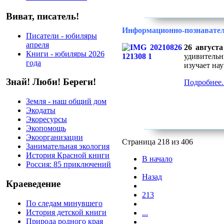
Виват, писатель!
Информационно-познавател
Писатели - юбиляры
апреля
26 августа
Книги - юбиляры 2026
удивительн
года
изучает на
Знай! Люби! Береги!
Подробнее..
Земля - наш общий дом
Экодаты
Экоресурсы
Экопомощь
Экоорганизации
Страница 218 из 406
Занимательная экология
История Красной книги
В начало
Россия: 85 приключений
Назад
Краеведение
213
По следам минувшего
История детской книги
...
Природа родного края