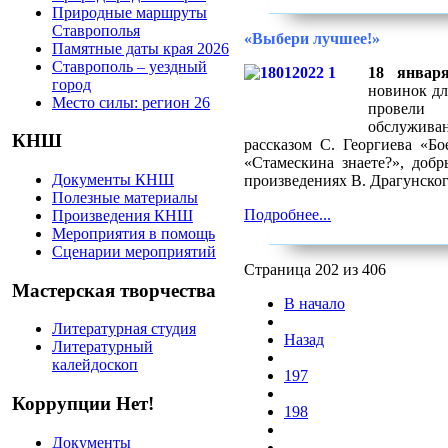
Природные маршруты
Ставрополья
«Выбери лучшее!»
Памятные даты края 2026
Ставрополь – уездный
18 январ
город
новинок дл
Место силы: регион 26
провели 
обслуживан
КНШ
рассказом С. Георгиева «Бо
«Стамескина знаете?», до
Документы КНШ
произведениях В. Драгунского
Полезные материалы
Подробнее...
Произведения КНШ
Мероприятия в помощь
Сценарии мероприятий
Страница 202 из 406
Мастерская творчества
В начало
Литературная студия
Назад
Литературный
калейдоскоп
197
Коррупции Нет!
198
Документы
...