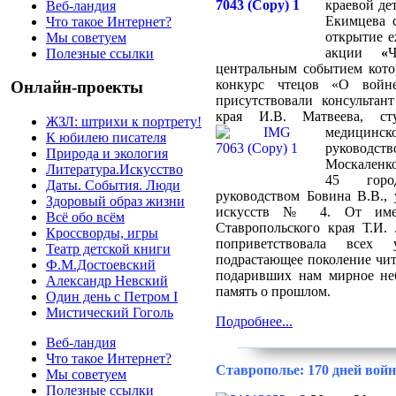
краевой де
Веб-ландия
Екимцева с
Что такое Интернет?
открытие е
Мы советуем
акции
«
Полезные ссылки
центральным событием кото
конкурс чтецов «О войн
Онлайн-проекты
присутствовали консультан
края И.В. Матвеева, сту
ЖЗЛ: штрихи к портрету!
медицин
К юбилею писателя
руководс
Природа и экология
Москаленко
Литература.Искусство
45 горо
Даты. События. Люди
руководством Бовина В.В.,
Здоровый образ жизни
искусств № 4. От имен
Всё обо всём
Ставропольского края Т.И
Кроссворды, игры
поприветствовала всех
Театр детской книги
подрастающее поколение чит
Ф.М.Достоевский
подаривших нам мирное не
Александр Невский
память о прошлом.
Один день с Петром I
Мистический Гоголь
Подробнее...
Веб-ландия
Что такое Интернет?
Ставрополье: 170 дней вой
Мы советуем
Полезные ссылки