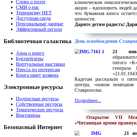
Слово о поэте
клиническом онкологическо
СМИ о нас
акции – вдохновить людей да
Терроризму НЕТ
что бумажная книга остаетс
Доступная среда
ценности.
Персональные данные
Дарите детям радость! Дари
Эффективный регион
Библиотечная галактика
День освобождения Ставро
21 ян
Анна о книге
образовате
Буктрейлеры
пятого «К»
Виртуальные выставки
генерала 
Пресса по интересам
«21.01.194
Книга ищет хозяина
Кадетам
рассказали о пяти
центра
,
«новом немецком п
Электронные ресурсы
Ставрополье.
Подписные ресурсы
Подробнее...
Собственные ресурсы
Тематические ресурсы
Викторины
Открытие
VII
Меж
«Читающая армия правнук
Безопасный Интернет
21 я