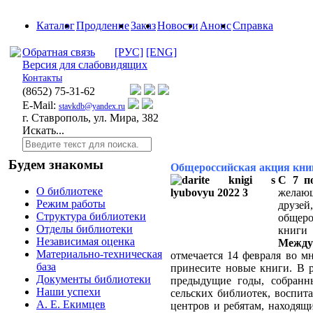
Каталог
Продление
Заказ
Новости
Анонс
Справка
Обратная связь
[РУС]
[ENG]
Версия для слабовидящих
Контакты
(8652)
75-31-62
E-Mail:
stavkdb@yandex.ru
г. Ставрополь, ул. Мира, 382
Искать...
Будем знакомы
Общероссийская акция кни
С 7 п
О библиотеке
желаю
Режим работы
друз
Структура библиотеки
общер
Отделы библиотеки
книг
Независимая оценка
Между
Материально-техническая
отмечается 14 февраля во м
база
принесите новые книги. В р
Документы библиотеки
предыдущие годы, собранн
Наши успехи
сельских библиотек, воспит
А. Е. Екимцев
центров и ребятам, находящ