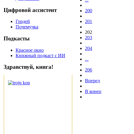
Цифровой ассистент
200
201
Гордей
Почемучка
202
203
Подкасты
204
Красное окно
Книжный подкаст с ИИ
...
Здравствуй, книга!
206
Вперед
В конец