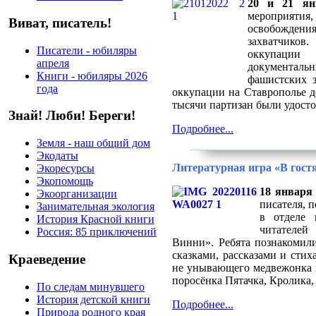
20 и 21 ян
мероприят
Виват, писатель!
освобожден
захватчиков
Писатели - юбиляры
оккупации
апреля
документальн
Книги - юбиляры 2026
фашистских 
года
оккупации на Ставрополье д
тысячи партизан были удост
Знай! Люби! Береги!
Подробнее...
Земля - наш общий дом
Экодаты
Литературная игра «В гост
Экоресурсы
Экопомощь
18 января
Экоорганизации
писателя, 
Занимательная экология
в отделе 
История Красной книги
читателей
Россия: 85 приключений
Винни». Ребята познакомили
сказками, рассказами и стих
Краеведение
не унывающего медвежонка и
поросёнка Пятачка, Кролика,
По следам минувшего
История детской книги
Подробнее...
Природа родного края