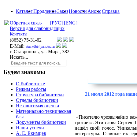
Каталог
Продление
Заказ
Новости
Анонс
Справка
Обратная связь
[РУС]
[ENG]
Версия для слабовидящих
Контакты
(8652)
75-31-62
E-Mail:
stavkdb@yandex.ru
г. Ставрополь, ул. Мира, 382
Искать...
Будем знакомы
О библиотеке
Режим работы
21 июля 2012 года наш
Структура библиотеки
Отделы библиотеки
Независимая оценка
Материально-техническая
база
«Писателю чрезвычайно важ
Документы библиотеки
трогает». Эти слова Сергея
Наши успехи
нашёл свой голос. Уникаль
А. Е. Екимцев
литературы.
Гл
авные
их ге