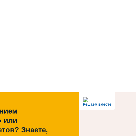
Решаем вместе
ением
» или
тов? Знаете,