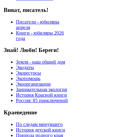
Виват, писатель!
Писатели - юбиляры
апреля
Книги - юбиляры 2026
года
Знай! Люби! Береги!
Земля - наш общий дом
Экодаты
Экоресурсы
Экопомощь
Экоорганизации
Занимательная экология
История Красной книги
Россия: 85 приключений
Краеведение
По следам минувшего
История детской книги
Природа родного края