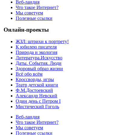
Веб-ландия
Что такое Интернет?
Мы советуем
Полезные ссылки
Онлайн-проекты
ЖЗЛ: штрихи к портрету!
К юбилею писателя
Природа и экология
Литература.Искусство
Даты. События. Люди
Здоровый образ жизни
Всё обо всём
Кроссворды, игры
Театр детской книги
Ф.М.Достоевский
Александр Невский
Один день с Петром I
Мистический Гоголь
Веб-ландия
Что такое Интернет?
Мы советуем
Полезные ссылки