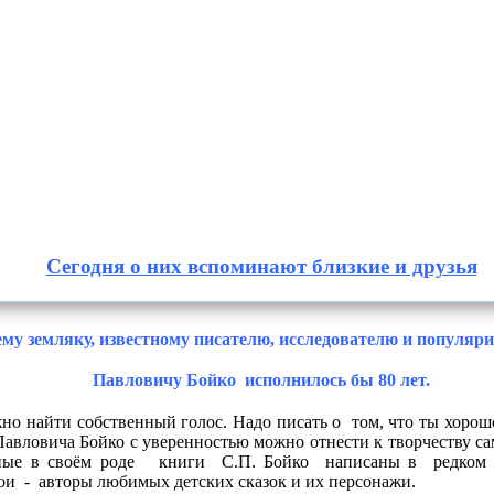
Сегодня о них вспоминают близкие и друзья
ему земляку, известному писателю, исследователю и популяр
Павловичу Бойко
исполнилось бы 80 лет.
но найти собственный голос. Надо писать о
том, что ты хорош
Павловича Бойко с уверенностью можно отнести к творчеству са
ные в своём роде
книги
С.П. Бойко
написаны в
редком
рои
-
авторы любимых детских сказок и их персонажи.