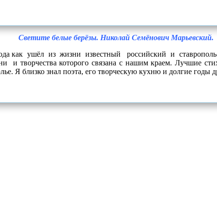
Светите белые берёзы. Николай Семёнович Марьевский.
ода как
ушёл
из
жизни
известный
российский
и
ставропол
зни
и творчества которого связана с нашим краем.
Лучшие стих
лье. Я близко знал поэта, его творческую кухню и долгие годы 