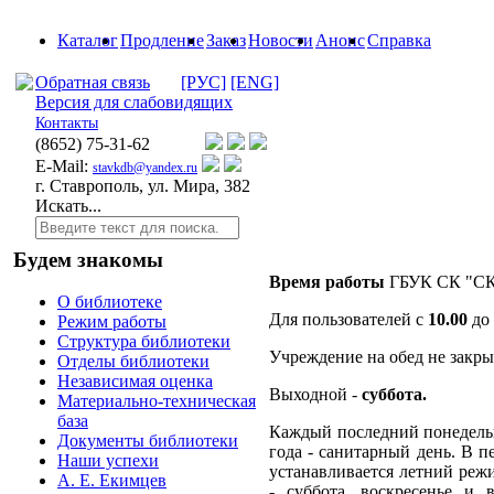
Каталог
Продление
Заказ
Новости
Анонс
Справка
Обратная связь
[РУС]
[ENG]
Версия для слабовидящих
Контакты
(8652)
75-31-62
E-Mail:
stavkdb@yandex.ru
г. Ставрополь, ул. Мира, 382
Искать...
Будем знакомы
Время работы
ГБУК СК "СКД
О библиотеке
Для пользователей с
10.00
до
Режим работы
Структура библиотеки
Учреждение на обед не закры
Отделы библиотеки
Независимая оценка
Выходной -
суббота.
Материально-техническая
база
Каждый последний понедельн
Документы библиотеки
года - санитарный день. В п
Наши успехи
устанавливается летний ре
А. Е. Екимцев
- суббота, воскресенье и 