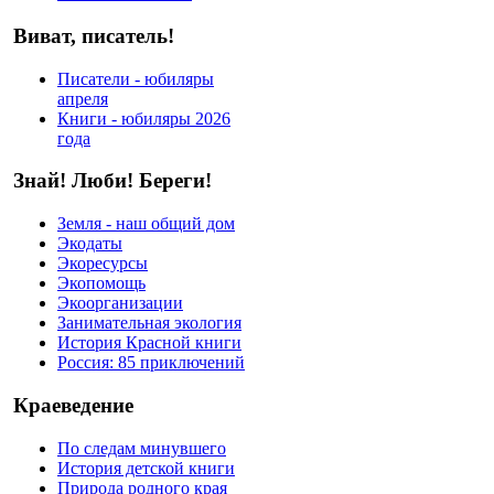
Виват, писатель!
Писатели - юбиляры
апреля
Книги - юбиляры 2026
года
Знай! Люби! Береги!
Земля - наш общий дом
Экодаты
Экоресурсы
Экопомощь
Экоорганизации
Занимательная экология
История Красной книги
Россия: 85 приключений
Краеведение
По следам минувшего
История детской книги
Природа родного края