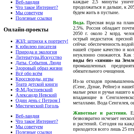
каждые 2,5 минуты уничто
Веб-ландия
продолжаться и дальше, к 20
Что такое Интернет?
будем жить в пустыне.
Мы советуем
Полезные ссылки
Вода.
Пресная вода на плане
2,5%. Россия обладает почт
Онлайн-проекты
2050 г. около 2 млрд. чел
острый недостаток пресной
ЖЗЛ: штрихи к портрету!
сейчас обеспеченность водой
К юбилею писателя
нашей стране качество и ко
Природа и экология
неуклонно снижаются. Как 
Литература.Искусство
воды без «химии» на Земл
Даты. События. Люди
промышленных предприят
Здоровый образ жизни
обязательного очищения.
Всё обо всём
Кроссворды, игры
Из-за отходов промышленн
Театр детской книги
(Сене, Дунае, Рейне) и нашей
Ф.М.Достоевский
малые реки и ручьи нашего к
Александр Невский
впадающие в Сенгилеевско
Один день с Петром I
металлами. Вода Сенгилея, о
Мистический Гоголь
Животные и растения.
Еж
Веб-ландия
безвозвратно исчезает неск
Что такое Интернет?
и растений. Сегодня на каж
Мы советуем
приходится всего лишь 25 пт
Полезные ссылки