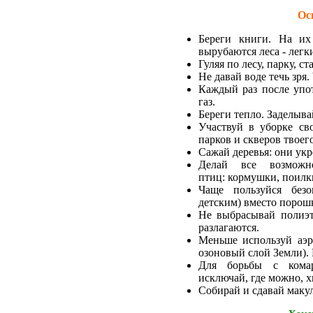
Ос
Б
ереги книги. На их 
вырубаются леса - легк
Гуляя по лесу, парку, с
Не давай воде течь зря.
Каждый раз после упот
газ.
Береги тепло. Заделыва
Участвуй в уборке св
парков и скверов твоего
Сажай деревья: они укр
Делай все возмож
птиц:
кормушки, поилк
Чаще пользуйся без
детским) вместо порош
Не выбрасывай полиэт
разлагаются.
Меньше используй аэр
озоновый слой Земли)
Для борьбы с комар
исключай, где можно, х
Собирай и сдавай макул