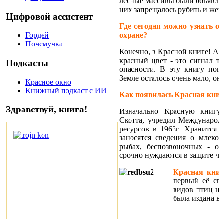
лесные массивы были объявл
них запрещалось рубить и же
Цифровой ассистент
Где сегодня можно узнать
охране?
Гордей
Почемучка
Конечно, в Красной книге! А 
красный цвет - это сигнал 
Подкасты
опасности. В эту книгу по
Земле осталось очень мало, 
Красное окно
Книжный подкаст с ИИ
Как появилась Красная кн
Здравствуй, книга!
Изначально Красную книг
Скотта, учредил Междунар
ресурсов в 1963г. Хранитс
заносятся сведения о млек
рыбах, беспозвоночных - 
срочно нуждаются в защите ч
Красная кн
первый её с
видов птиц н
была издана в