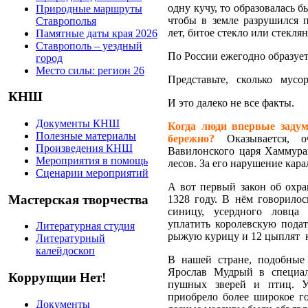
одну кучу, то образовалась б
Природные маршруты
чтобы в земле разрушился 
Ставрополья
лет, битое стекло или стекля
Памятные даты края 2026
Ставрополь – уездный
По России ежегодно образуетс
город
Место силы: регион 26
Представьте, сколько мусо
КНШ
И это далеко не все факты.
Документы КНШ
Когда люди впервые задум
Полезные материалы
бережно?
Оказывается, о
Произведения КНШ
Вавилонского царя Хаммура
Мероприятия в помощь
лесов. За его нарушение кар
Сценарии мероприятий
А вот первый закон об охр
Мастерская творчества
1328 году. В нём говорилос
синицу, усердного ловца
уплатить королевскую подат
Литературная студия
рыжую курицу и 12 цыплят 
Литературный
калейдоскоп
В нашей стране, подобные 
Ярослав Мудрый в специал
Коррупции Нет!
пушных зверей и птиц. 
приобрело более широкое го
Документы