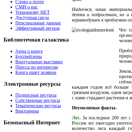
Слово о поэте
СМИ о нас
Надеемся, наши материалы
Терроризму НЕТ
детям и подросткам, но и 
Доступная среда
неравнодушен к проблемам 
Персональные данные
Эффективный регион
Что т
орган
Библиотечная галактика
челов
Пробл
Анна о книге
приро
Буктрейлеры
челов
Виртуальные выставки
Пресса по интересам
Земл
Книга ищет хозяина
протя
сейча
Электронные ресурсы
каждым годом всё больше 
грязным воздухом, едим заг
Подписные ресурсы
с нами страдают растения и 
Собственные ресурсы
Тематические ресурсы
Неумолимые факты.
Викторины
Лес.
За последние 200 лет 
Безопасный Интернет
России лес ежегодно уничто
количество леса каждый г