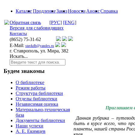
Каталог
Продление
Заказ
Новости
Анонс
Справка
Обратная связь
[РУС]
[ENG]
Версия для слабовидящих
Контакты
(8652)
75-31-62
E-Mail:
stavkdb@yandex.ru
г. Ставрополь, ул. Мира, 382
Искать...
Будем знакомы
О библиотеке
Режим работы
Структура библиотеки
Отделы библиотеки
Независимая оценка
Приглашаем в
Материально-техническая
база
Данная рубрика – путевод
Документы библиотеки
быть в курсе всего, что пр
Наши успехи
планеты, нашей страны Росс
А. Е. Екимцев
края.