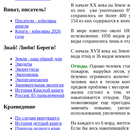
В начале XX века на Земле ж
Виват, писатель!
из них уже уничтожено 95
сохранилось не более 400 
Писатели - юбиляры
154 из них содержатся в зооп
апреля
В мире известно около 10
Книги - юбиляры 2026
исчезновение. 1050 видов р
года
виды сохранились лишь в от
Знай! Люби! Береги!
С начала XVII века на Земл
вида птиц и 36 видов млеко
Земля - наш общий дом
Экодаты
Отходы.
Однако человек стан
Экоресурсы
пожаров, вырубки лесов, у
Экопомощь
безумно огромного количес
Экоорганизации
человек жил в тесном кон
Занимательная экология
предков проблема с мусором 
История Красной книги
жизни состоит в том, ч
Россия: 85 приключений
накапливается отходов. П
позволяющие еще пригодн
Краеведение
заменять новыми; увели
использования; увеличение к
По следам минувшего
На каждого из 6 млрд. жителе
История детской книги
Если бы весь накопившийся 
Природа родного края