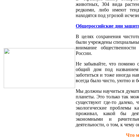
животных, 304 вида расте
редкими, либо имеют тен
находятся под угрозой исчез
Общероссийские дни защиты
В целях сохранения чисто
были учреждены специальные
внимание общественности
России.
Не забывайте, что помимо 
общий дом под названием
заботиться и тоже иногда на
всегда было чисто, уютно и б
Мы должны научиться думать
планеты. Это только так мож
существуют где-то далеко, 
экологические проблемы к
проживал, какой бы дея
экономными и рачитель
деятельности, о том, к чему 
Что м