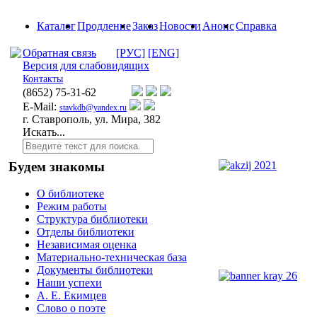
Каталог
Продление
Заказ
Новости
Анонс
Справка
Обратная связь
[РУС]
[ENG]
Версия для слабовидящих
Контакты
(8652)
75-31-62
E-Mail:
stavkdb@yandex.ru
г. Ставрополь, ул. Мира, 382
Искать...
Будем знакомы
О библиотеке
Режим работы
Структура библиотеки
Отделы библиотеки
Независимая оценка
Материально-техническая база
Документы библиотеки
Наши успехи
А. Е. Екимцев
Слово о поэте