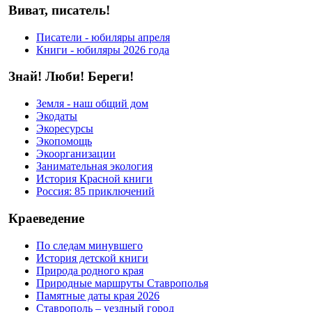
Виват, писатель!
Писатели - юбиляры апреля
Книги - юбиляры 2026 года
Знай! Люби! Береги!
Земля - наш общий дом
Экодаты
Экоресурсы
Экопомощь
Экоорганизации
Занимательная экология
История Красной книги
Россия: 85 приключений
Краеведение
По следам минувшего
История детской книги
Природа родного края
Природные маршруты Ставрополья
Памятные даты края 2026
Ставрополь – уездный город