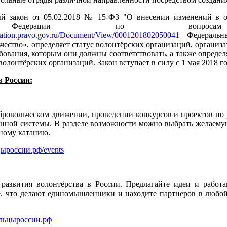
й закон от 05.02.2018 № 15-ФЗ "О внесении изменений в о
 Федерации по вопросам до
lication.pravo.gov.ru/Document/View/0001201802050041
Федеральн
чество», определяет статус волонтёрских организаций, организ
ебования, которым они должны соответствовать, а также опреде
олонтёрских организаций. Закон вступает в силу с 1 мая 2018 го
в России:
ровольческом движении, проведении конкурсов и проектов по 
нной системы. В разделе возможности можно выбрать желаему
ному катанию.
цыроссии.рф/events
 развития волонтёрства в России. Предлагайте идеи и работ
те, что делают единомышленники и находите партнеров в любой
льцыроссии.рф