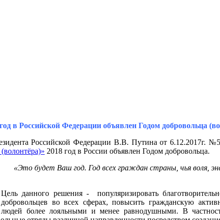
 год в Российской Федерации объявлен Годом добровольца (в
езидента Российской Федерации В.В. Путина от
6.12.2017г. №
 (волонтёра)»
2018 год в России объявлен Годом добровольца.
«Это будет Ваш год. Год всех граждан страны, чья воля, эне
Цель данного решения - популяризировать благотворительн
добровольцев во всех сферах, повысить гражданскую активн
людей более лояльными и менее равнодушными. В частност
вольные отряды различной направленности посредством создани