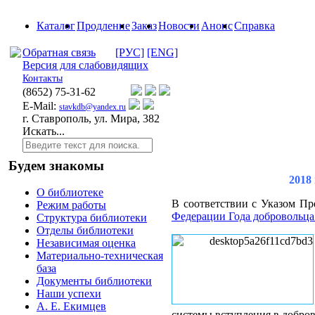
Каталог
Продление
Заказ
Новости
Анонс
Справка
Обратная связь
[РУС]
[ENG]
Версия для слабовидящих
Контакты
(8652)
75-31-62
E-Mail:
stavkdb@yandex.ru
г. Ставрополь, ул. Мира, 382
Искать...
Будем знакомы
2018
О библиотеке
В соответствии с Указом Пр
Режим работы
Федерации Года добровольца
Структура библиотеки
Отделы библиотеки
Независимая оценка
Материально-техническая
база
Документы библиотеки
Наши успехи
А. Е. Екимцев
системы вступления в добро