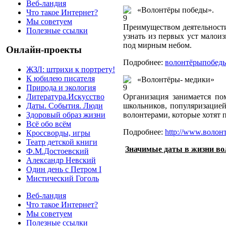
Веб-ландия
«Волонтёры победы».
Что такое Интернет?
Мы советуем
Преимуществом деятельности
Полезные ссылки
узнать из первых уст малои
под мирным небом.
Онлайн-проекты
Подробнее:
волонтёрыпобеды.
ЖЗЛ: штрихи к портрету!
К юбилею писателя
«Волонтёры- медики»
Природа и экология
Организация занимается по
Литература.Искусство
школьников, популяризацией
Даты. События. Люди
волонтерами, которые хотят 
Здоровый образ жизни
Всё обо всём
Подробнее:
http://www.волон
Кроссворды, игры
Театр детской книги
Значимые даты в жизни во
Ф.М.Достоевский
Александр Невский
Один день с Петром I
Мистический Гоголь
Веб-ландия
Что такое Интернет?
Мы советуем
Полезные ссылки