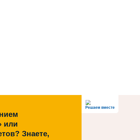
Решаем вместе
ением
» или
тов? Знаете,