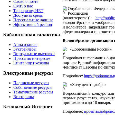
Слово о поэте
СМИ о нас
Опубликован Федеральны
Терроризму НЕТ
Российской
Доступная среда
(волонтерства)":
http://pub
Персональные данные
«волонтёрство» и «доброволь
Эффективный регион
и волонтёров, закрепляет тр
сфере поддержки и развития в
Библиотечная галактика
Волонтёрские организации 
Анна о книге
Буктрейлеры
«Добровольцы России»
Виртуальные выставки
Подробная информация о доб
Пресса по интересам
портале Единой информацио
Книга ищет хозяина
Чемпионат Европы по фигур
Электронные ресурсы
Подробнее:
https://доброволь
Подписные ресурсы
«Хочу делать добро»
Собственные ресурсы
Тематические ресурсы
Всероссийский конкурс для
Викторины
первых результатах, изучай
принимаются до 10 января.
Безопасный Интернет
Подробнее:
проекты.доброво