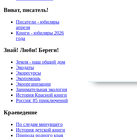
Виват, писатель!
Писатели - юбиляры
апреля
Книги - юбиляры 2026
года
Знай! Люби! Береги!
Земля - наш общий дом
Экодаты
Экоресурсы
Экопомощь
Экоорганизации
Занимательная экология
История Красной книги
Россия: 85 приключений
Краеведение
По следам минувшего
История детской книги
Природа родного края