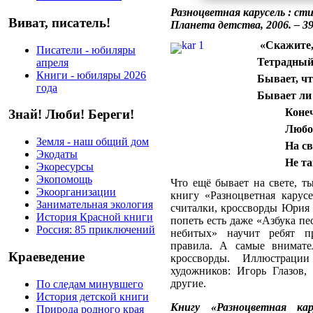
Разноцветная карусель : стих
Виват, писатель!
Планета детства, 2006. – 39
«Скажите,
Писатели - юбиляры
Тетрадный
апреля
Книги - юбиляры 2026
Бывает, чт
года
Бывает ли
Конечно
Знай! Люби! Береги!
Любой э
Земля - наш общий дом
На свет
Экодаты
Не тако
Экоресурсы
Экопомощь
Что ещё бывает на свете, т
Экоорганизации
книгу «Разноцветная карус
Занимательная экология
считалки, кроссворды Юрия 
История Красной книги
попеть есть даже «Азбука п
Россия: 85 приключений
небитых» научит ребят п
правила. А самые внимате
Краеведение
кроссворды. Иллюстраци
художников: Игорь Глазов
другие.
По следам минувшего
История детской книги
Книгу «Разноцветная к
Природа родного края