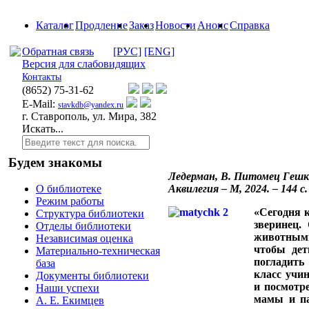
Каталог
Продление
Заказ
Новости
Анонс
Справка
Обратная связь
[РУС]
[ENG]
Версия для слабовидящих
Контакты
(8652)
75-31-62
E-Mail:
stavkdb@yandex.ru
г. Ставрополь, ул. Мира, 382
Искать...
Будем знакомы
Ледерман, В. Питомец Гешка
Аквилегия – М, 2024. – 144 с.
О библиотеке
Режим работы
«Сегодня к
Структура библиотеки
зверинец.
Отделы библиотеки
животными,
Независимая оценка
чтобы дет
Материально-техническая
погладить
база
класс учи
Документы библиотеки
и посмотре
Наши успехи
мамы и па
А. Е. Екимцев