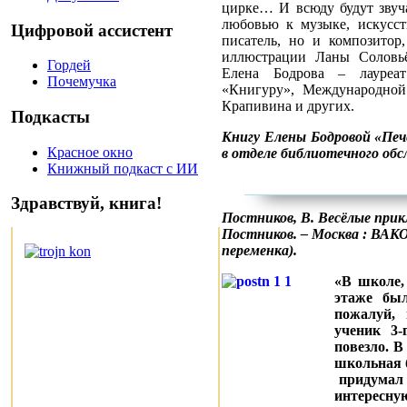
цирке… И всюду будут звуч
любовью к музыке, искусств
Цифровой ассистент
писатель, но и композитор
иллюстрации Ланы Соловьё
Гордей
Елена Бодрова – лауреа
Почемучка
«Книгуру», Международной
Крапивина и других.
Подкасты
Книгу Елены Бодровой «Печ
Красное окно
в отделе библиотечного об
Книжный подкаст с ИИ
Здравствуй, книга!
Постников, В. Весёлые прик
Постников. – Москва : ВАКОШ
переменка).
«В школе,
этаже был
пожалуй,
ученик 3-
повезло. В
школьная 
придумал 
интересну