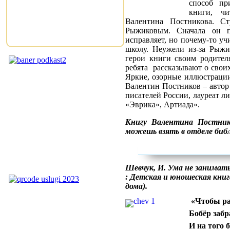
способ п
книги, ч
Валентина Постникова. С
Рыжиковым. Сначала он п
исправляет, но почему-то уч
школу. Неужели из-за Рыжи
герои книги своим родителя
ребята рассказывают о свои
Яркие, озорные иллюстрации
Валентин Постников – автор 
писателей России, лауреат л
«Эврика», Артиада».
Книгу Валентина Постник
можешь взять в отделе биб
Шевчук, И. Ума не занимать
: Детская и юношеская книга,
дома).
«Чтобы ра
Бобёр забр
И на того 