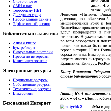
они сами 
Слово о поэте
дня».
Что н
СМИ о нас
читая до
Терроризму НЕТ
Ледерман «Питомец Гешка
Доступная среда
девчонки, но и обитатели З
Персональные данные
мыши-песчанки Роня и Бон
Эффективный регион
Волшебные приключения про
вдруг превращается в пи
Библиотечная галактика
животные. Неужели такое во
во всём разобраться и поня
Анна о книге
понял, как плохо быть пито
Буктрейлеры
героев истории Юлия Гонча
Виртуальные выставки
сорока книгам. Виктория Ле
Пресса по интересам
лауреат многих литературны
Книга ищет хозяина
Крапивина, Книгуру, РосКон
Электронные ресурсы
Книгу Виктории Ледерма
отделе библиотечного обсл
Подписные ресурсы
Собственные ресурсы
Тематические ресурсы
Викторины
Энтин, Ю. А мне летать охо
2007. – 64 с. – (Наши люби
Безопасный Интернет
«Мы в доро