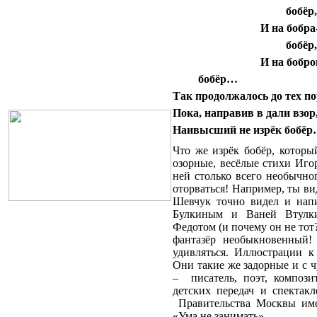
бобёр,
И на бобра
бобёр,
И на бобро
бобёр…
Так продолжалось до тех по
Пока, направив в дали взор
Наивысший не изрёк бобёр
Что же изрёк бобёр, которы
озорные, весёлые стихи Иго
ней столько всего необычно
оторваться! Например, ты в
Шевчук точно видел и нап
Булкиным и Ваней Втулк
Федотом (и почему он не тот?
фантазёр необыкновенный!
удивляться. Иллюстрации к
Они такие же задорные и с 
– писатель, поэт, компози
детских передач и спектак
Правительства Москвы име
«Ума не занимать».