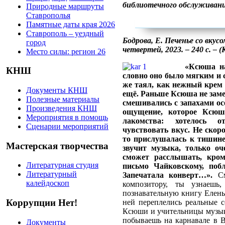
библиотечного обслуживани
Природные маршруты
Ставрополья
Памятные даты края 2026
Ставрополь – уездный
Бодрова, Е. Печенье со вкус
город
четвертей, 2023. – 240 с. – 
Место силы: регион 26
«Ксюша на
КНШ
словно оно было мягким и 
же таял, как нежный крем в
Документы КНШ
ещё. Раньше Ксюша не замеч
Полезные материалы
смешивались с запахами ос
Произведения КНШ
ощущение, которое Ксюш
Мероприятия в помощь
лакомства: хотелось о
Сценарии мероприятий
чувствовать вкус. Не скор
то прислушалась к тишине.
Мастерская творчества
звучит музыка, только оч
сможет расслышать, кром
Литературная студия
письмо Чайковскому, побл
Литературный
Запечатала конверт…».
См
калейдоскоп
композитору, ты узнаешь
познавательную книгу Елены
Коррупции Нет!
ней переплелись реальные 
Ксюши и учительницы музык
побываешь на карнавале в В
Документы