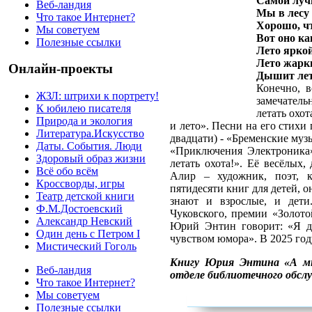
Самой лучш
Веб-ландия
Мы в лесу 
Что такое Интернет?
Хорошо, чт
Мы советуем
Вот оно ка
Полезные ссылки
Лето яркой
Лето жарк
Онлайн-проекты
Дышит лет
Конечно, в
ЖЗЛ: штрихи к портрету!
замечатель
К юбилею писателя
летать охот
Природа и экология
и лето». Песни на его стихи
Литература.Искусство
двадцати) - «Бременские муз
Даты. События. Люди
«Приключения Электроника»
Здоровый образ жизни
летать охота!». Её весёлых
Всё обо всём
Алир – художник, поэт, 
Кроссворды, игры
пятидесяти книг для детей, о
Театр детской книги
знают и взрослые, и дети
Ф.М.Достоевский
Чуковского, премии «Золот
Александр Невский
Юрий Энтин говорит: «Я д
Один день с Петром I
чувством юмора». В 2025 году
Мистический Гоголь
Книгу Юрия Энтина «А м
Веб-ландия
отделе библиотечного обсл
Что такое Интернет?
Мы советуем
Полезные ссылки