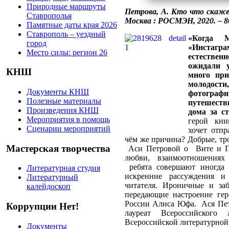
Природные маршруты
Петрова, А. Кто что скажет
Ставрополья
Москва : РОСМЭН, 2020. – 80 
Памятные даты края 2026
Ставрополь – уездный
«Когда М
город
«Инстагр
Место силы: регион 26
естественн
ожидали 
КНШ
много при
молодост
Документы КНШ
фотогра
Полезные материалы
путешеств
Произведения КНШ
дома за ст
Мероприятия в помощь
герой кни
Сценарии мероприятий
хочет отп
чём же причина? Добрые, тр
Мастерская творчества
Аси Петровой о Вите и Па
любви, взаимоотношениях 
ребята совершают иногда 
Литературная студия
искренние рассуждения 
Литературный
читателя. Ироничные и за
калейдоскоп
передающие настроение ге
России Алиса Юфа. Ася Петр
Коррупции Нет!
лауреат Всероссийского
Всероссийской литературной
Документы