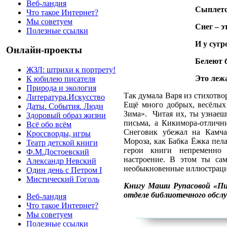
Веб-ландия
Сыплетс
Что такое Интернет?
Мы советуем
Снег – э
Полезные ссылки
И у сугр
Онлайн-проекты
Белеют 
ЖЗЛ: штрихи к портрету!
Это лежа
К юбилею писателя
Природа и экология
Так думала Варя из стихотв
Литература.Искусство
Ещё много добрых, весёлых
Даты. События. Люди
Зима». Читая их, ты узнаеш
Здоровый образ жизни
письма, а Кикимора-отличн
Всё обо всём
Снеговик убежал на Камча
Кроссворды, игры
Мороза, как
Бабка Ёжка пела
Театр детской книги
герои книги непременно 
Ф.М.Достоевский
настроение. В этом ты сам
Александр Невский
необыкновенные иллюстрац
Один день с Петром I
Мистический Гоголь
Книгу Маши Рупасовой «П
отделе библиотечного обс
Веб-ландия
Что такое Интернет?
Мы советуем
Полезные ссылки