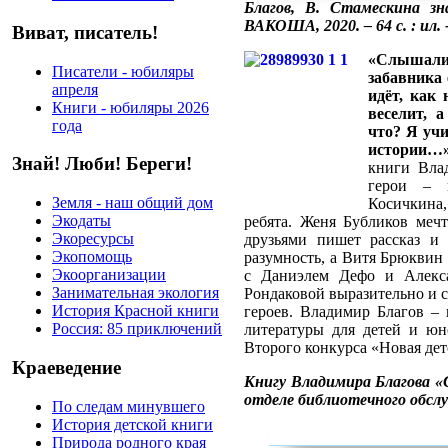
Благов, В. Стамескина з
ВАКОША, 2020. – 64 с. : ил.
Виват, писатель!
«Слышали
Писатели - юбиляры
забавника 
апреля
идёт, как 
Книги - юбиляры 2026
веселит, а
года
что? Я учи
истории…»
Знай! Люби! Береги!
книги Влад
герои – 
Земля - наш общий дом
Косичкина
Экодаты
ребята. Женя Бубликов мечт
Экоресурсы
друзьями пишет рассказ и 
Экопомощь
разумность, а Витя Брюквин
Экоорганизации
с Даниэлем Дефо и Алек
Занимательная экология
Рондаковой выразительно и 
История Красной книги
героев. Владимир Благов – 
Россия: 85 приключений
литературы для детей и юн
Второго конкурса «Новая дет
Краеведение
Книгу Владимира Благова 
отделе библиотечного обс
По следам минувшего
История детской книги
Природа родного края