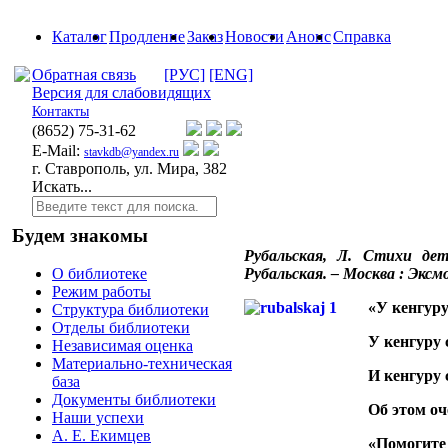
Каталог
Продление
Заказ
Новости
Анонс
Справка
Обратная связь
[РУС]
[ENG]
Версия для слабовидящих
Контакты
(8652)
75-31-62
E-Mail:
stavkdb@yandex.ru
г. Ставрополь, ул. Мира, 382
Искать...
Будем знакомы
Рубальская, Л. Стихи де
Рубальская. – Москва : Эксмо,
О библиотеке
Режим работы
«У кенгуру
Структура библиотеки
Отделы библиотеки
У кенгуру 
Независимая оценка
Материально-техническая
И кенгуру 
база
Документы библиотеки
Об этом оч
Наши успехи
А. Е. Екимцев
«Помогите 