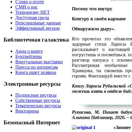
Слово о поэте
СМИ о нас
Потому что поутру
Терроризму НЕТ
Доступная среда
Кенгуру в своём кармане
Персональные данные
Эффективный регион
Обнаружило дыру».
Кто прочитал это объявле
Библиотечная галактика
задорные стихи Ларисы Р
рассказывает о настояще
Анна о книге
погрустишь и посмеёшься, п
Буктрейлеры
разговор папуаса с эскимо
Виртуальные выставки
Рассматривая необычные
Пресса по интересам
Храмцова, ты сможешь при
Книга ищет хозяина
героям. Фантазируй вместе с
Электронные ресурсы
Книгу Ларисы Рубальской «
можешь взять в отделе би
Подписные ресурсы
Собственные ресурсы
Тематические ресурсы
Викторины
Рупасова, М. Пишет бабу
Альпина Паблишер, 2020. – 64
Безопасный Интернет
«Зимнее