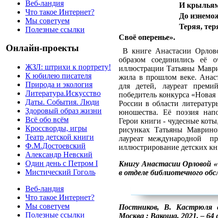
Веб-ландия
И крылья
Что такое Интернет?
До изнемо
Мы советуем
Теряя, тер
Полезные ссылки
Своё оперенье».
Онлайн-проекты
В книге Анастасии Орлово
образом соединились её о
ЖЗЛ: штрихи к портрету!
иллюстрации Татьяны Маври
К юбилею писателя
жила в прошлом веке. Анаст
Природа и экология
для детей, лауреат прем
Литература.Искусство
победитель конкурса «Новая 
Даты. События. Люди
России в области литератур
Здоровый образ жизни
юношества. Её поэзия напо
Всё обо всём
Герои книги - чудесные коты
Кроссворды, игры
рисунках Татьяны Маврино
Театр детской книги
лауреат международной пр
Ф.М.Достоевский
иллюстрирование детских кн
Александр Невский
Один день с Петром I
Книгу Анастасии Орловой 
Мистический Гоголь
в отделе библиотечного об
Веб-ландия
Что такое Интернет?
Мы советуем
Постников, В. Кастрюля 
Полезные ссылки
Москва : Вакоша, 2021. – 64 