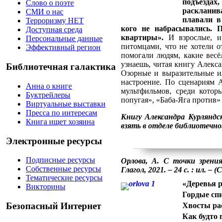
подъезда
Слово о поэте
раскланива
СМИ о нас
плавали в
Терроризму НЕТ
кого не набрасывались. 
Доступная среда
квартиры».
И взрослые, и
Персональные данные
питомцами, что не хотели о
Эффективный регион
помогали людям, какие вес
узнаешь, читая книгу Алекса
Библиотечная галактика
Озорные и выразительные 
настроение. По сценариям А
Анна о книге
мультфильмов, среди котор
Буктрейлеры
попугая», «Баба-Яга против»
Виртуальные выставки
Пресса по интересам
Книгу Александра Курлянд
Книга ищет хозяина
взять в отделе библиотечно
Электронные ресурсы
Подписные ресурсы
Орлова, А. С точки зрени
Собственные ресурсы
Глагол, 2021. – 24 с. : ил. –
Тематические ресурсы
«Деревья 
Викторины
Гордые сп
Безопасный Интернет
Хвосты ра
Как будто