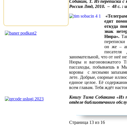
Собакин, Т. Из переписки с
Россия Лтд, 2010. – 48 с. : 
«Телеграм
едят помощ
откуда по
знак нет
Нюра».
Так
переписки
он же – ав
писателя
занимательной, что от неё н
Нюры и вагоновожатого Т
пассаходы, побываешь в М
коровы с лесными запахам
лете. Добрые, озорные иллю
единое целое. Её содержани
всем главам. Тебя ждёт насто
Книгу Тима Собакина «Из 
отделе библиотечного обс
Страница 13 из 16