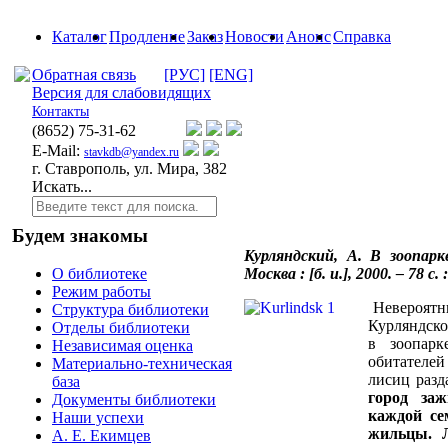
Каталог
Продление
Заказ
Новости
Анонс
Справка
Обратная связь
[РУС]
[ENG]
Версия для слабовидящих
Контакты
(8652)
75-31-62
E-Mail:
stavkdb@yandex.ru
г. Ставрополь, ул. Мира, 382
Искать...
Будем знакомы
Курляндский, А. В зоопарк
Москва : [б. и.], 2000. – 78 с. 
О библиотеке
Режим работы
Невероятн
Структура библиотеки
Курляндско
Отделы библиотеки
в зоопарк
Независимая оценка
обитателей 
Материально-техническая
лисиц разд
база
город за
Документы библиотеки
каждой се
Наши успехи
жильцы. 
А. Е. Екимцев