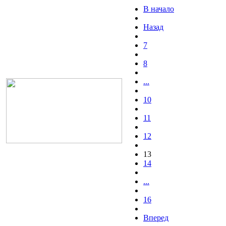
В начало
Назад
7
8
...
10
11
12
13
14
...
16
Вперед