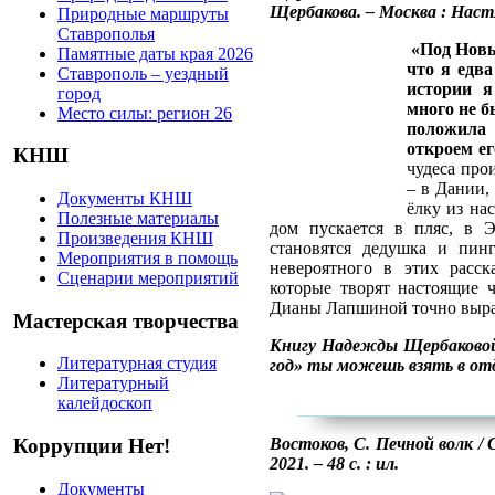
Щербакова. – Москва : Настя 
Природные маршруты
Ставрополья
«Под Новы
Памятные даты края 2026
что я едв
Ставрополь – уездный
истории я
город
много не б
Место силы: регион 26
положила 
откроем ег
КНШ
чудеса про
– в Дании,
Документы КНШ
ёлку из нас
Полезные материалы
дом пускается в пляс, в Э
Произведения КНШ
становятся дедушка и пин
Мероприятия в помощь
невероятного в этих расс
Сценарии мероприятий
которые творят настоящие 
Дианы Лапшиной точно выраж
Мастерская творчества
Книгу Надежды Щербаковой
Литературная студия
год» ты можешь взять в от
Литературный
калейдоскоп
Востоков, С. Печной волк /
Коррупции Нет!
2021. – 48 с. : ил.
Документы