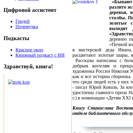
«Бывают 
разлито зо
Цифровой ассистент
деревья, 
столбы. П
Гордей
золотые 
Почемучка
выходит 
«Здравству
Подкасты
деревню пи
«Печной во
Красное окно
в мастерской деда Ивана,
Книжный подкаст с ИИ
расцветают золотые шары, 
Рассказы написаны с боль
добрым жителям и прекра
Здравствуй, книга!
художника России Николая У
как и все истории сборника.
что среди людей есть у них 
- писал Юрий Коваль. За кн
удостоены главного приза Н
г.) в номинации «Детям XXI 
Книгу Станислава Восток
отделе библиотечного обсл