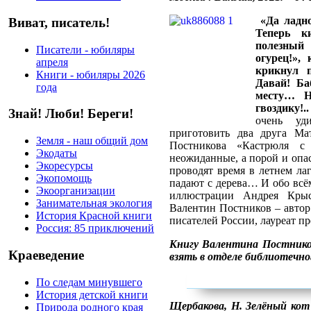
«Да ладно
Виват, писатель!
Теперь к
полезный
Писатели - юбиляры
огурец!»,
апреля
крикнул 
Книги - юбиляры 2026
Давай! Ба
года
месту… Н
гвоздику!.
Знай! Люби! Береги!
очень уд
приготовить два друга Ма
Земля - наш общий дом
Постникова «Кастрюля с
Экодаты
неожиданные, а порой и опа
Экоресурсы
проводят время в летнем ла
Экопомощь
падают с дерева… И обо всё
Экоорганизации
иллюстрации Андрея Крыс
Занимательная экология
Валентин Постников – автор 
История Красной книги
писателей России, лауреат 
Россия: 85 приключений
Книгу Валентина Постник
Краеведение
взять в отделе библиотечно
По следам минувшего
История детской книги
Щербакова, Н. Зелёный кот
Природа родного края