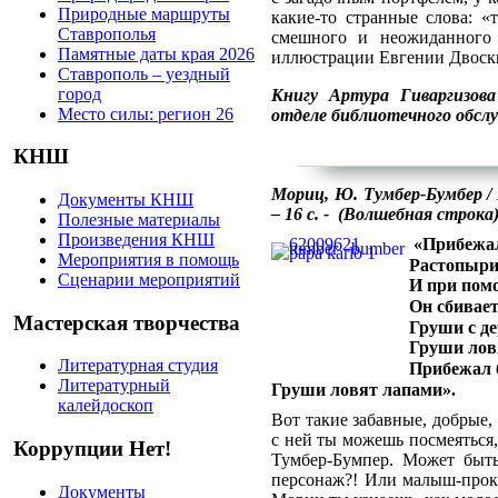
Природные маршруты
какие-то странные слова: 
Ставрополья
смешного и неожиданного 
Памятные даты края 2026
иллюстрации Евгении Двоски
Ставрополь – уездный
город
Книгу Артура Гиваргизо
Место силы: регион 26
отделе библиотечного обсл
КНШ
Мориц, Ю. Тумбер-Бумбер / 
Документы КНШ
– 16 с. - (Волшебная строка)
Полезные материалы
Произведения КНШ
«Прибежал
Мероприятия в помощь
Растопыри
Сценарии мероприятий
И при пом
Он сбивае
Мастерская творчества
Груши с де
Груши лов
Литературная студия
Прибежал б
Литературный
Груши ловят лапами».
калейдоскоп
Вот такие забавные, добрые
с ней ты можешь посмеяться,
Коррупции Нет!
Тумбер-Бумпер. Может быть
персонаж?! Или малыш-прок
Документы