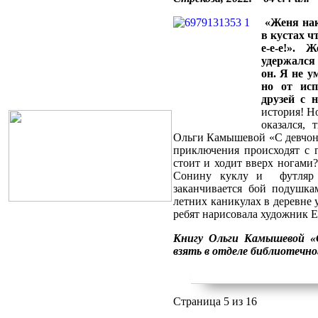
«Женя нак
в кустах ч
е-е-е!». 
удержался 
он. Я не у
но от исп
друзей с 
история! Н
оказался, 
Ольги Камышевой «С девчонк
приключения происходят с г
стоит и ходит вверх ногами
Сонину куклу и футляр 
заканчивается бой подушк
летних каникулах в деревне
ребят нарисовала художник Е
Книгу Ольги Камышевой «
взять в отделе библиотечно
Страница 5 из 16