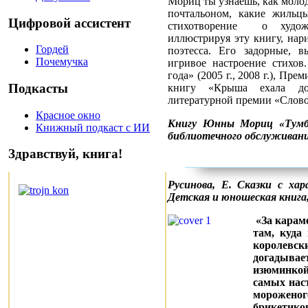
Мориц ты узнаешь, как молод
почтальоном, какие жильц
Цифровой ассистент
стихотворение о художн
иллюстрируя эту книгу, нари
Гордей
поэтесса. Его задорные, в
Почемучка
игривое настроение стихо
года» (2005 г., 2008 г.), Пр
Подкасты
книгу «Крыша ехала дом
литературной премии «Слов
Красное окно
Книгу Юнны Мориц «Тумб
Книжный подкаст с ИИ
библиотечного обслуживани
Здравствуй, книга!
Русинова, Е. Сказки с хар
Детская и юношеская книга, 
«За карам
там, куда
королев
догадывает
изюминкой
самых нас
морожен
брикетико