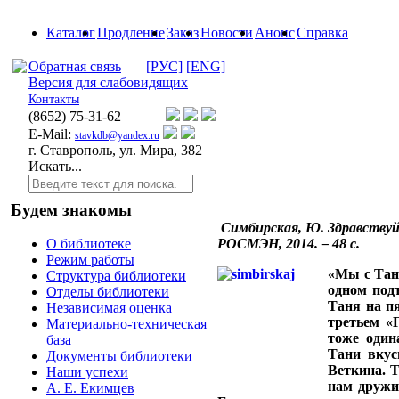
Каталог
Продление
Заказ
Новости
Анонс
Справка
Обратная связь
[РУС]
[ENG]
Версия для слабовидящих
Контакты
(8652)
75-31-62
E-Mail:
stavkdb@yandex.ru
г. Ставрополь, ул. Мира, 382
Искать...
Будем знакомы
Симбирская, Ю. Здравствуй,
РОСМЭН, 2014. – 48 с.
О библиотеке
Режим работы
«Мы с Тане
Структура библиотеки
одном подъ
Отделы библиотеки
Таня на п
Независимая оценка
третьем «Г
Материально-техническая
тоже один
база
Тани вкус
Документы библиотеки
Веткина. 
Наши успехи
нам дружи
А. Е. Екимцев