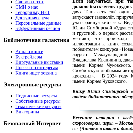
Если задуматься, при та
Слово о поэте
должно быть очень трудно
СМИ о нас
двух Тань есть ещё один 
Терроризму НЕТ
запускают звездолёт, прируч
Доступная среда
учат французский язык. Ведь
Персональные данные
Юлии Симбирской «Здравству
Эффективный регион
и грустной, о первых расста
мечтают, что происходит
Библиотечная галактика
иллюстрации к книге созда
победителем конкурса «Новая
Анна о книге
лауреат Международной 
Буктрейлеры
Владислава Крапивина, два
Виртуальные выставки
имени Корнея Чуковского
Пресса по интересам
Симбирскую любимым авторо
Книга ищет хозяина
крокодил». В 2024 году 
имени Корнея Чуковского.
Электронные ресурсы
Книгу Юлии Симбирской «
Подписные ресурсы
отделе библиотечного обсл
Собственные ресурсы
Тематические ресурсы
Викторины
Весенние истории : весёл
Безопасный Интернет
скороговорки, игры. – Москв
с. - (Читаем в школе и дома)