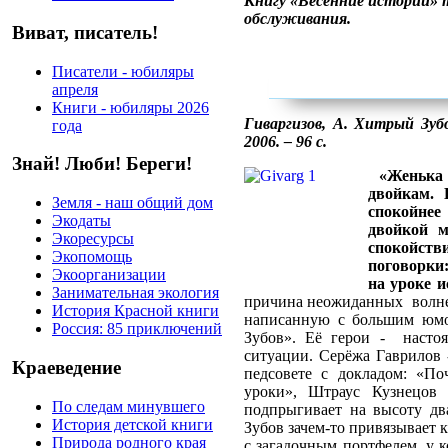
Книгу «Весенние истории» 
обслуживания.
Виват, писатель!
Писатели - юбиляры
апреля
Книги - юбиляры 2026
Гиваргизов, А. Хитрый Зубо
года
2006. – 96 с.
Знай! Люби! Береги!
«Женька
двойкам. 
Земля - наш общий дом
спокойнее
Экодаты
двойкой м
Экоресурсы
спокойст
Экопомощь
поговорки
Экоорганизации
на уроке и
Занимательная экология
причина неожиданных волнен
История Красной книги
написанную с большим юмо
Россия: 85 приключений
Зубов». Её герои - насто
ситуации. Серёжа Гаврилов 
Краеведение
педсовете с докладом: «По
уроки», Штраус Кузнецов 
По следам минувшего
подпрыгивает на высоту дв
История детской книги
Зубов зачем-то привязывает 
Природа родного края
с загадочным портфелем, у 