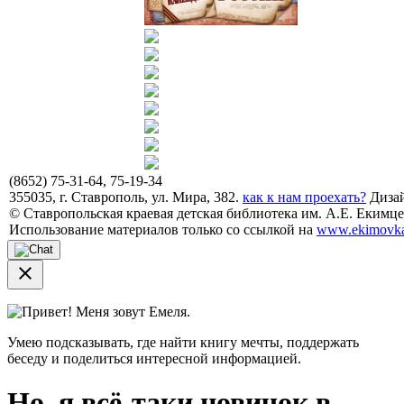
(8652) 75-31-64, 75-19-34
355035, г. Ставрополь, ул. Мира, 382.
как к нам проехать?
Дизай
© Ставропольская краевая детская библиотека им. А.Е. Екимцев
Использование материалов только со ссылкой на
www.ekimovka
close
Привет! Меня зовут Емеля.
Умею подсказывать, где найти книгу мечты, поддержать
беседу и поделиться интересной информацией.
Но, я всё-таки новичок в