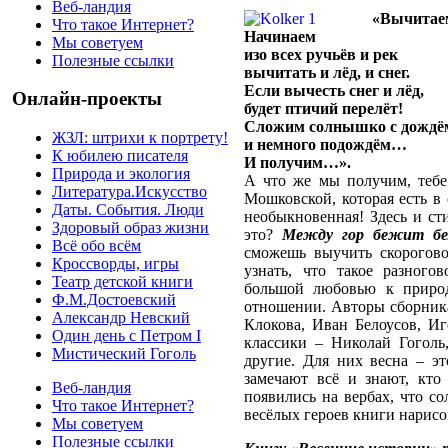
Веб-ландия
«Вычитае
Что такое Интернет?
Начинаем
Мы советуем
изо всех ручьёв и рек
Полезные ссылки
вычитать и лёд, и снег.
Если вычесть снег и лёд,
Онлайн-проекты
будет птичий перелёт!
Сложим солнышко с дожд
ЖЗЛ: штрихи к портрету!
и немного подождём…
К юбилею писателя
И получим…».
Природа и экология
А что же мы получим, теб
Литература.Искусство
Мошковской, которая есть в
Даты. События. Люди
необыкновенная! Здесь и сти
Здоровый образ жизни
это?
Между гор бежит бе
Всё обо всём
сможешь выучить скорогово
Кроссворды, игры
узнать, что такое разного
Театр детской книги
большой любовью к приро
Ф.М.Достоевский
отношении. Авторы сборника
Александр Невский
Клокова, Иван Белоусов, Иг
Один день с Петром I
классики – Николай Гоголь
Мистический Гоголь
другие. Для них весна – эт
замечают всё и знают, кто
Веб-ландия
появились на вербах, что с
Что такое Интернет?
весёлых героев книги нарисо
Мы советуем
Полезные ссылки