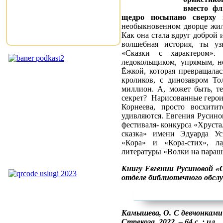
вместо фл
щедро посыпано сверху 
необыкновенном дворце жил
Как она стала вдруг доброй и
волшебная история, ты уз
«Сказки с характером»
ледокольщиком, упрямым, 
Ёжкой, которая превращалас
кроликов, с динозавром То
миллион. А, может быть, те
секрет? Нарисованные герои
Корнеева, просто восхити
удивляются. Евгения Русино
фестиваля- конкурса «Хруст
сказка» имени Эдуарда Усп
«Кора» и «Кора-стих», л
литературы «Волки на параш
Книгу Евгении Русиновой «
отделе библиотечного обсл
Камышева, О. С девчонками 
Стрекоза, 2022. – 64 с. : ил.